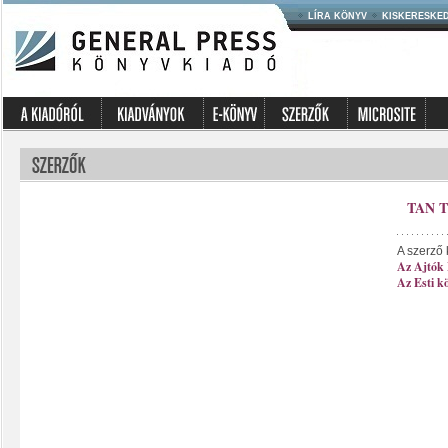
LÍRA KÖNYV
KISKERESKE
TAN 
A szerző 
Az Ajtók
Az Esti k