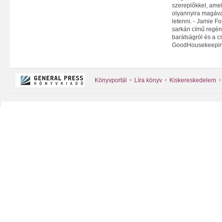
szereplőkkel, amel
olyannyira magáva
letenni. - Jamie F
sarkán című regén
barátságról és a cs
GoodHousekeepi
Könyvportál
Líra könyv
Kiskereskedelem