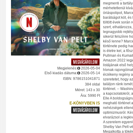
megmenti a tartál
mérhetetlenül kív
óriáspolipot, Marce
barátságot köt, és
töltött évek során
szert, elhatározza,
legnagyobb rejtély
sikerül felszínre h
késő lenne? Marce
története pedig h
is életre kel, a fő
Pullman és Kumail
Amazon 2022 legj
listájának első he
Megjelenés:
2026-05-04
hívnak rajongóina
Első kiadás dátuma:
2026-05-14
érzékeny regény ar
ISBN: 9786151041871
szeretetet, hogy a
találjon ránk ismét
384 oldal
történet. -- Washi
Méret: 143 x 30
a kapcsolatokról, a
Ára: 5990 Ft
Elle A boldogságna
E-KÖNYVBEN IS
megható történet a
nehézségek ellen
optimizmusról. Kész
elvarázsol a legki
A szerelem egyenl
Shelby Van Pelt vé
Megalkotta a tökéle