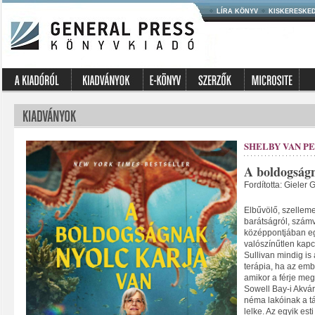
LÍRA KÖNYV
KISKERESKE
SHELBY VAN P
A boldogságn
Fordította: Gieler 
Elbűvölő, szelleme
barátságról, számv
középpontjában eg
valószínűtlen kapc
Sullivan mindig is 
terápia, ha az embe
amikor a férje megha
Sowell Bay-i Akvá
néma lakóinak a 
lelke. Az egyik es