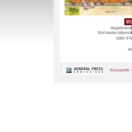
Megjelenés:
Első kiadás dátuma:
ISBN: 97
Mé
Könyvportál