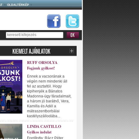
AT
OLDALTÉRKÉP
RUFF ORSOLYA
Fogjunk gyilkost!
Ennek a vacsorának a
végén nem mindenki áll
fel az asztaltól. Hogy
kipihenjék a Bánatos
Madonna-ügy fáradalmait,
a három jó barátnő, Vera,
Kamilla és Adél a
mátraszentborbálai
kastélyszállodába...
LINDA CASTILLO
Gyilkos indulat
Fordította: Rácz Péter