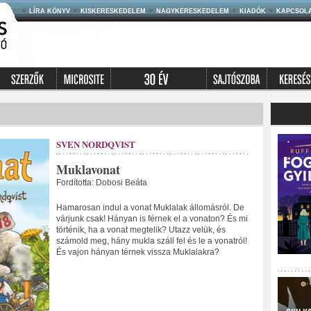
LÍRA KÖNYV
KISKERESKEDELEM
NAGYKERESKEDELEM
KIADÓK
KAPCSOL
SVEN NORDQVIST
Muklavonat
Fordította: Dobosi Beáta
Hamarosan indul a vonat Muklalak állomásról. De
várjunk csak! Hányan is férnek el a vonaton? És mi
történik, ha a vonat megtelik? Utazz velük, és
számold meg, hány mukla száll fel és le a vonatról!
És vajon hányan térnek vissza Muklalakra?