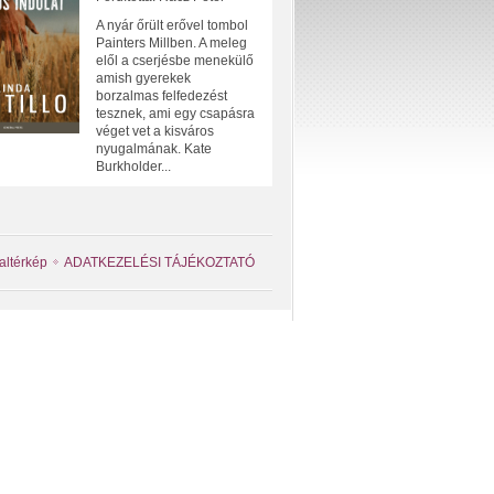
A nyár őrült erővel tombol
Painters Millben. A meleg
elől a cserjésbe menekülő
amish gyerekek
borzalmas felfedezést
tesznek, ami egy csapásra
véget vet a kisváros
nyugalmának. Kate
Burkholder...
altérkép
ADATKEZELÉSI TÁJÉKOZTATÓ