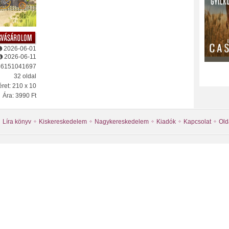
2026-06-01
2026-06-11
86151041697
32 oldal
ret: 210 x 10
Ára: 3990 Ft
Líra könyv
Kiskereskedelem
Nagykereskedelem
Kiadók
Kapcsolat
Old