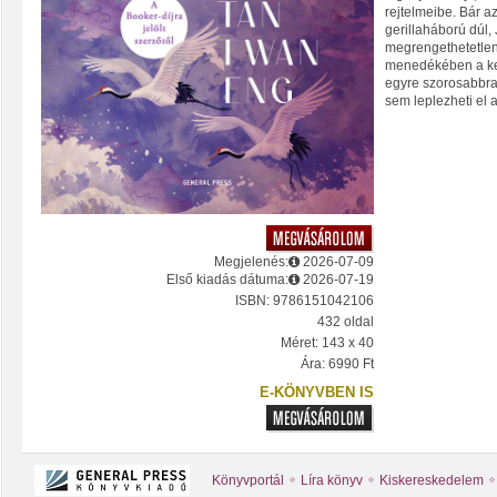
rejtelmeibe. Bár 
gerillaháború dúl,
megrengethetetlenn
menedékében a ker
egyre szorosabbra 
sem leplezheti el a
Megjelenés:
2026-07-09
Első kiadás dátuma:
2026-07-19
ISBN: 9786151042106
432 oldal
Méret: 143 x 40
Ára: 6990 Ft
E-KÖNYVBEN IS
Könyvportál
Líra könyv
Kiskereskedelem