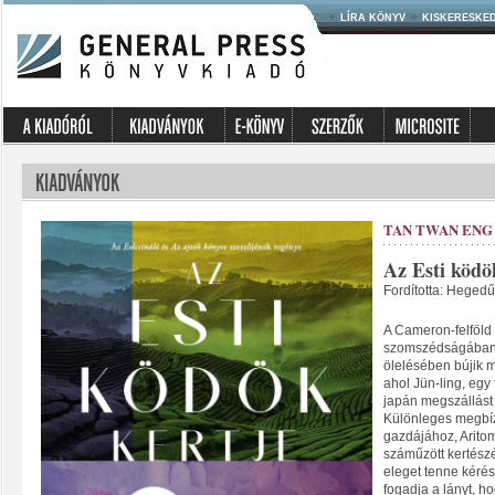
LÍRA KÖNYV
KISKERESKE
TAN TWAN ENG
Az Esti ködö
Fordította: Hegedű
A Cameron-felföld
szomszédságában,
ölelésében bújik me
ahol Jün-ling, egy 
japán megszállást
Különleges megbíza
gazdájához, Arito
száműzött kertész
eleget tenne kérés
fogadja a lányt, h