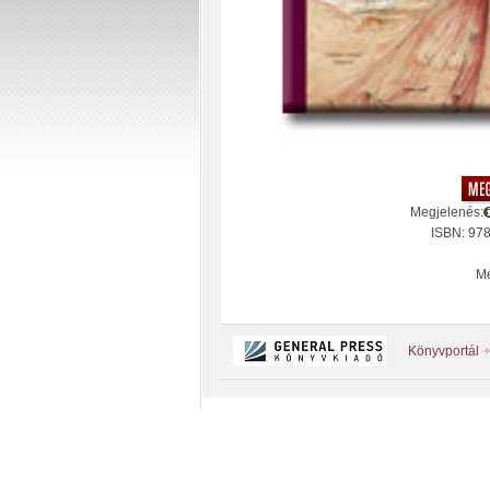
Megjelenés:
ISBN: 97
Mé
Könyvportál