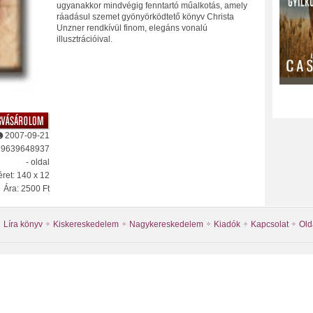
ugyanakkor mindvégig fenntartó műalkotás, amely
ráadásul szemet gyönyörködtető könyv Christa
Unzner rendkívül finom, elegáns vonalú
illusztrációival.
2007-09-21
89639648937
- oldal
ret: 140 x 12
Ára: 2500 Ft
Líra könyv
Kiskereskedelem
Nagykereskedelem
Kiadók
Kapcsolat
Old