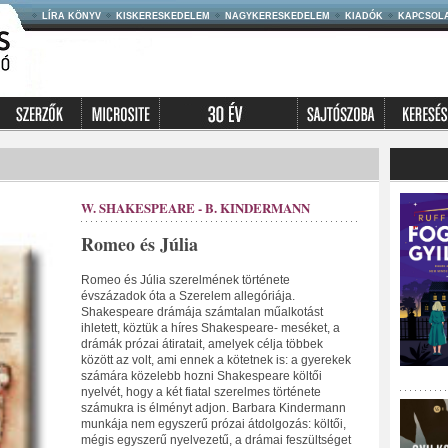
LÍRA KÖNYV
KISKERESKEDELEM
NAGYKERESKEDELEM
KIADÓK
KAPCSOL
W. SHAKESPEARE - B. KINDERMANN
Romeo és Júlia
Romeo és Júlia szerelmének története
évszázadok óta a Szerelem allegóriája.
Shakespeare drámája számtalan műalkotást
ihletett, köztük a híres Shakespeare- meséket, a
drámák prózai átiratait, amelyek célja többek
között az volt, ami ennek a kötetnek is: a gyerekek
számára közelebb hozni Shakespeare költői
nyelvét, hogy a két fiatal szerelmes története
számukra is élményt adjon. Barbara Kindermann
munkája nem egyszerű prózai átdolgozás: költői,
mégis egyszerű nyelvezetű, a drámai feszültséget