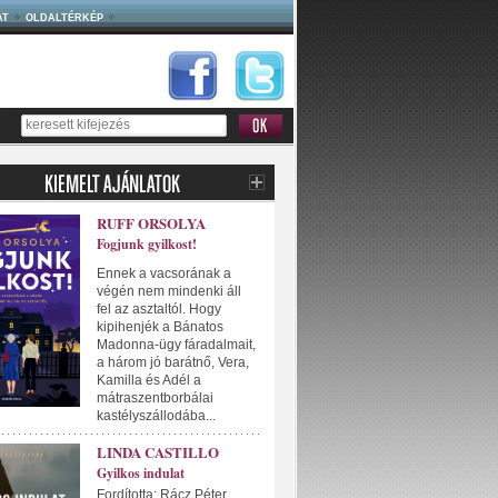
AT
OLDALTÉRKÉP
RUFF ORSOLYA
Fogjunk gyilkost!
Ennek a vacsorának a
végén nem mindenki áll
fel az asztaltól. Hogy
kipihenjék a Bánatos
Madonna-ügy fáradalmait,
a három jó barátnő, Vera,
Kamilla és Adél a
mátraszentborbálai
kastélyszállodába...
LINDA CASTILLO
Gyilkos indulat
Fordította: Rácz Péter