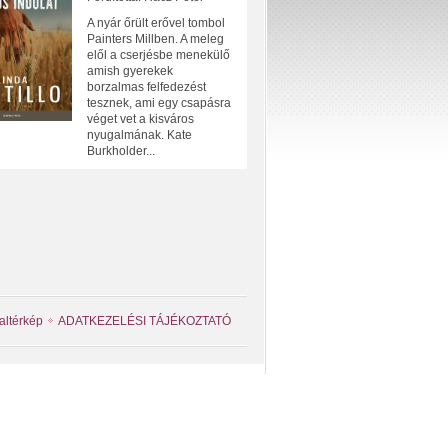
A nyár őrült erővel tombol
Painters Millben. A meleg
elől a cserjésbe menekülő
amish gyerekek
borzalmas felfedezést
tesznek, ami egy csapásra
véget vet a kisváros
nyugalmának. Kate
Burkholder...
altérkép
ADATKEZELÉSI TÁJÉKOZTATÓ