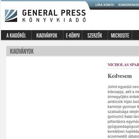
LÍRA KÖNYV
KISKERESKE
NICHOLAS SPA
Kedvesem
Johnt egyedül nev
édesapja, akit a m
érmegyűjtés érdekl
ambíciók híján be
karrierje gyorsan f
szabadsága idején
gyönyörű fiatal lá
pillantásra egymás
gyógypedagógusna
keretében hajlékta
érzelmektől átitato