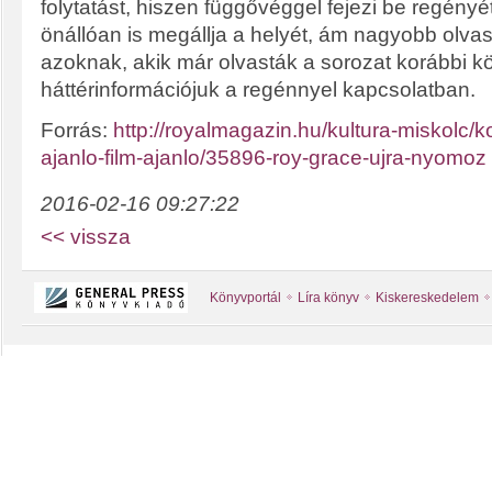
folytatást, hiszen függővéggel fejezi be regényét.
önállóan is megállja a helyét, ám nagyobb olvas
azoknak, akik már olvasták a sorozat korábbi k
háttérinformációjuk a regénnyel kapcsolatban.
Forrás:
http://royalmagazin.hu/kultura-miskolc/
ajanlo-film-ajanlo/35896-roy-grace-ujra-nyomoz
2016-02-16 09:27:22
<< vissza
Könyvportál
Líra könyv
Kiskereskedelem