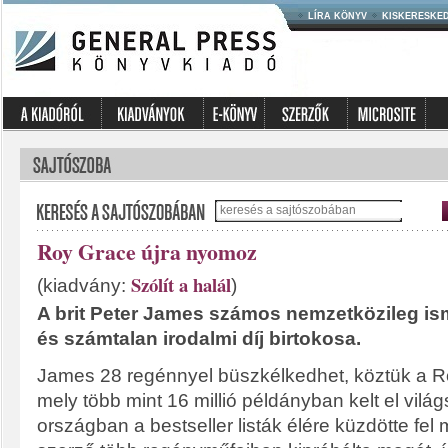
LÍRA KÖNYV
KISKERESKE
Roy Grace újra nyomoz
Szólít a halál
(kiadvány:
)
A brit Peter James számos nemzetközileg ism
és számtalan irodalmi díj birtokosa.
James 28 regénnyel büszkélkedhet, köztük a Ro
mely több mint 16 millió példányban kelt el vilá
országban a bestseller listák élére küzdötte fel