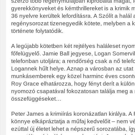
szerző több regényműfajban kipróbálta magát, íg
gyerekkönyveket és kémthrillereket is a krimik m
36 nyelvre kerültek lefordításra. A Szólít a halá
regénysorozat tizenegyedik kötete, melyben a
története folytatódik.
A legújabb kötetben két rejtélyes haláleset nyo
főfelügyelő. Jamie Ball jegyese, Logan Somervill
telefonban utoljára; a rendőrség csak a nő telefo
Logannek hűlt helye. Aznap a városban az utat 
munkásemberek egy közel harminc éves csont
Roy Grace elhatározza, hogy fényt derít a külön
nyomozó csapatával fokozatosan találja meg 
összefüggéseket…
Peter James a krimiírás koronázatlan királya. 
könnye elkápráztatja a műfaj kedvelőit – nem v
ezúttal új életet lehet a népszerű sorozatába, í