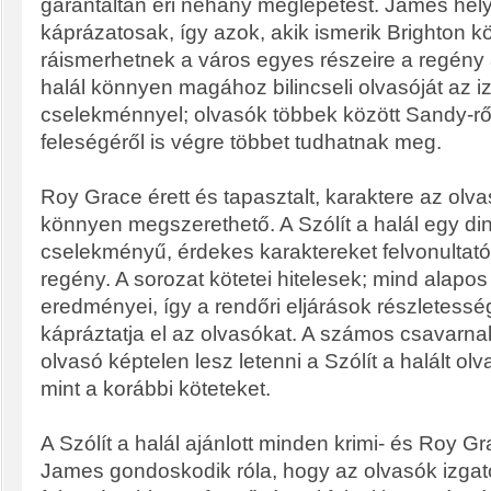
garantáltan éri néhány meglepetést. James helyl
káprázatosak, így azok, akik ismerik Brighton 
ráismerhetnek a város egyes részeire a regény a
halál könnyen magához bilincseli olvasóját az 
cselekménnyel; olvasók többek között Sandy-ről
feleségéről is végre többet tudhatnak meg.
Roy Grace érett és tapasztalt, karaktere az ol
könnyen megszerethető. A Szólít a halál egy d
cselekményű, érdekes karaktereket felvonultat
regény. A sorozat kötetei hitelesek; mind alap
eredményei, így a rendőri eljárások részletess
kápráztatja el az olvasókat. A számos csavarn
olvasó képtelen lesz letenni a Szólít a halált o
mint a korábbi köteteket.
A Szólít a halál ajánlott minden krimi- és Roy G
James gondoskodik róla, hogy az olvasók izgato