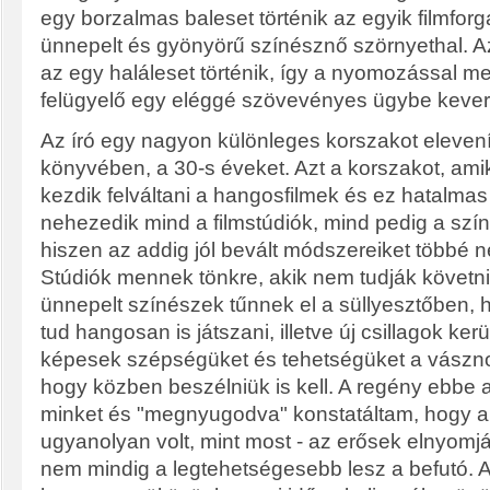
egy borzalmas baleset történik az egyik filmfor
ünnepelt és gyönyörű színésznő szörnyethal. 
az egy haláleset történik, így a nyomozással m
felügyelő egy eléggé szövevényes ügybe kever
Az író egy nagyon különleges korszakot elevení
könyvében, a 30-s éveket. Azt a korszakot, ami
kezdik felváltani a hangosfilmek és ez hatalm
nehezedik mind a filmstúdiók, mind pedig a szín
hiszen az addig jól bevált módszereiket többé 
Stúdiók mennek tönkre, akik nem tudják követn
ünnepelt színészek tűnnek el a süllyesztőben,
tud hangosan is játszani, illetve új csillagok kerü
képesek szépségüket és tehetségüket a vásznon
hogy közben beszélniük is kell. A regény ebbe a
minket és "megnyugodva" konstatáltam, hogy a v
ugyanolyan volt, mint most - az erősek elnyomj
nem mindig a legtehetségesebb lesz a befutó. Az