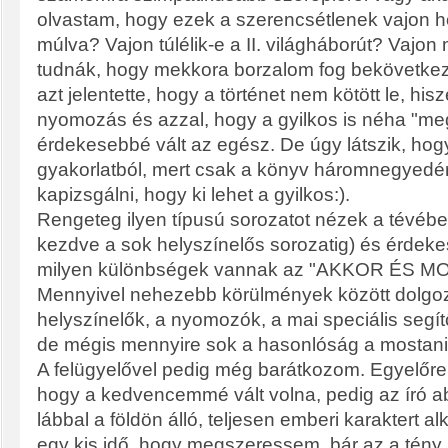
olvastam, hogy ezek a szerencsétlenek vajon h
múlva? Vajon túlélik-e a II. világháborút? Vajon
tudnák, hogy mekkora borzalom fog bekövetke
azt jelentette, hogy a történet nem kötött le, his
nyomozás és azzal, hogy a gyilkos is néha "meg
érdekesebbé vált az egész. De úgy látszik, hogy
gyakorlatból, mert csak a könyv háromnegyedé
kapizsgálni, hogy ki lehet a gyilkos:).
Rengeteg ilyen típusú sorozatot nézek a tévébe
kezdve a sok helyszínelős sorozatig) és érdekes 
milyen különbségek vannak az "AKKOR ÉS MOS
Mennyivel nehezebb körülmények között dolgoz
helyszínelők, a nyomozók, a mai speciális segít
de mégis mennyire sok a hasonlóság a mostani
A felügyelővel pedig még barátkozom. Egyelő
hogy a kedvencemmé vált volna, pedig az író ab
lábbal a földön álló, teljesen emberi karaktert al
egy kis idő, hogy megszeressem, bár az a tény, 