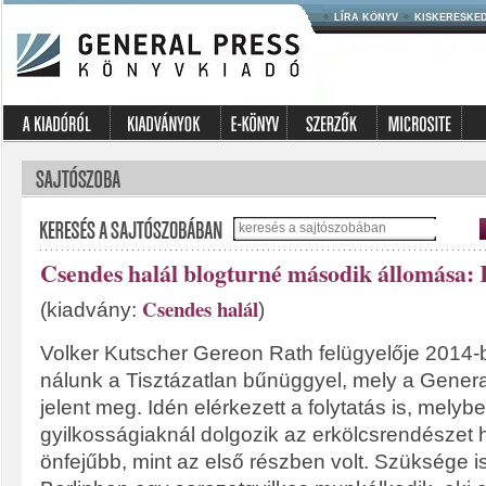
LÍRA KÖNYV
KISKERESKE
Csendes halál blogturné második állomása:
Csendes halál
(kiadvány:
)
Volker Kutscher Gereon Rath felügyelője 2014-
nálunk a Tisztázatlan bűnüggyel, mely a Gener
jelent meg. Idén elérkezett a folytatás is, mely
gyilkosságiaknál dolgozik az erkölcsrendészet 
önfejűbb, mint az első részben volt. Szüksége i