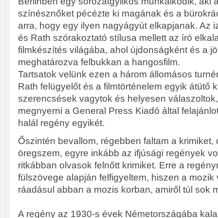
Berlinben egy sorozatgyilkos munkálkodik, aki a
színésznőket pécézte ki magának és a bürokrá
arra, hogy egy ilyen nagyágyút elkapjanak. Az
és Rath szórakoztató stílusa mellett az író elkal
filmkészítés világába, ahol újdonságként és a j
meghatározva felbukkan a hangosfilm.
Tartsatok velünk ezen a három állomásos turné
Rath felügyelőt és a filmtörténelem egyik átütő 
szerencsések vagytok és helyesen válaszoltok,
megnyerni a General Press Kiadó által felajánl
halál regény egyikét.
Őszintén bevallom, régebben faltam a krimiket, 
öregszem, egyre inkább az ifjúsági regények v
ritkábban olvasok felnőtt krimiket. Erre a regé
fülszövege alapján felfigyeltem, hiszen a mozik 
ráadásul abban a mozis korban, amiről túl sok 
A regény az 1930-s évek Németországába kalauz