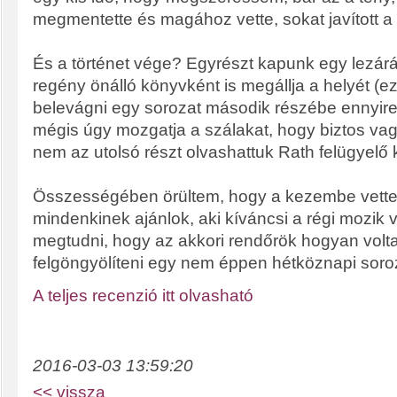
megmentette és magához vette, sokat javított a 
És a történet vége? Egyrészt kapunk egy lezárá
regény önálló könyvként is megállja a helyét (e
belevágni egy sorozat második részébe ennyire 
mégis úgy mozgatja a szálakat, hogy biztos va
nem az utolsó részt olvashattuk Rath felügyelő 
Összességében örültem, hogy a kezembe vettem 
mindenkinek ajánlok, aki kíváncsi a régi mozik 
megtudni, hogy az akkori rendőrök hogyan vol
felgöngyölíteni egy nem éppen hétköznapi soro
A teljes recenzió itt olvasható
2016-03-03 13:59:20
<< vissza