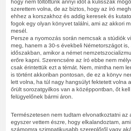
hogy nem töltöttünk annyi időt a kulisszák mögö
szerettem volna, de az biztos, hogy az író me
ehhez a korszakhoz és addig keresek és kutat
fogok egy olyan könyvet találni, ami az akkori mo
mesél.
Persze a nyomozás során nemcsak a stúdiók vi
meg, hanem a 30-s évekbeli Németországot is, 
időszakban, amikor a német nemzetszocializmu
erőre kapni. Szerencsére az író ebbe nem mély
csak érintettük ezt a témát. Nem, mintha nem le
is történt akkoriban pontosan, de ez a könyv nem
lett volna, ha túl nagy hangsúlyt fektetett volna az
őrült sorozatgyilkos van a középpontban, őt kel
felügyelőnek bármi áron.
Természetesen nem tudtam elvonatkoztatni az a
egyszer vettem észre, hogy elkalandoztam, am
számomra szimpatikusabb szereplőről vagy aká