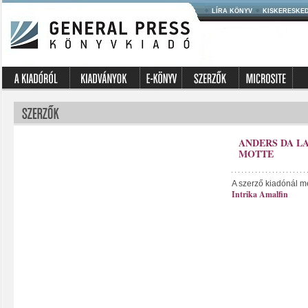
LÍRA KÖNYV
KISKERESKE
ANDERS DA L
MOTTE
A szerző kiadónál m
Intrika Amalfin