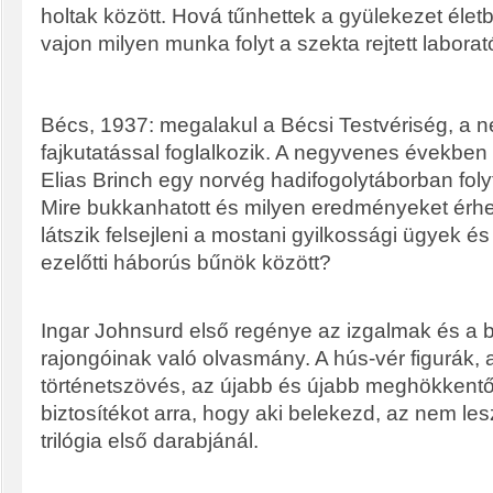
holtak között. Hová tűnhettek a gyülekezet élet
vajon milyen munka folyt a szekta rejtett labor
Bécs, 1937: megalakul a Bécsi Testvériség, a 
fajkutatással foglalkozik. A negyvenes években a
Elias Brinch egy norvég hadifogolytáborban folyta
Mire bukkanhatott és milyen eredményeket érhet
látszik felsejleni a mostani gyilkossági ügyek é
ezelőtti háborús bűnök között?
Ingar Johnsurd első regénye az izgalmak és a
rajongóinak való olvasmány. A hús-vér figurák, 
történetszövés, az újabb és újabb meghökkentő f
biztosítékot arra, hogy aki belekezd, az nem le
trilógia első darabjánál.