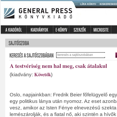
LÍRA KÖNYV
KISKERESKE
A testvériség nem hal meg, csak átalakul
Követők
(kiadvány:
)
Oslo, napjainkban: Fredrik Beier főfelügyelő eg
egy politikus lánya után nyomoz. Az eset azonba
vesz, amikor az Isten Fénye elnevezésű szekta t
lemészárolják, és a fiatal nő, aki szintén a hívők