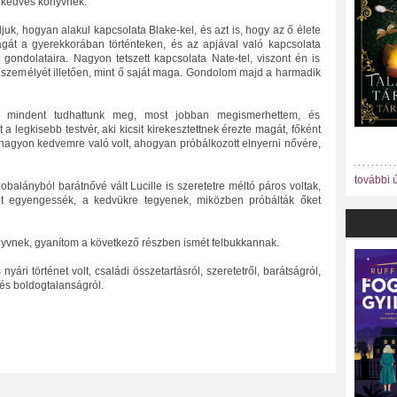
, kedves könyvnek.
juk, hogyan alakul kapcsolata Blake-kel, és azt is, hogy az ő élete
gát a gyerekkorában történteken, és az apjával való kapcsolata
gondolataira. Nagyon tetszett kapcsolata Nate-tel, viszont én is
személyét illetően, mint ő saját maga. Gondolom majd a harmadik
 mindent tudhattunk meg, most jobban megismerhettem, és
a legkisebb testvér, aki kicsit kirekesztettnek érezte magát, főként
 nagyon kedvemre való volt, ahogyan próbálkozott elnyerni nővére,
további 
obalányból barátnővé vált Lucille is szeretetre méltó páros voltak,
ét egyengessék, a kedvükre tegyenek, miközben próbálták őket
nyvnek, gyanítom a következő részben ismét felbukkannak.
ri történet volt, családi összetartásról, szeretetről, barátságról,
 és boldogtalanságról.