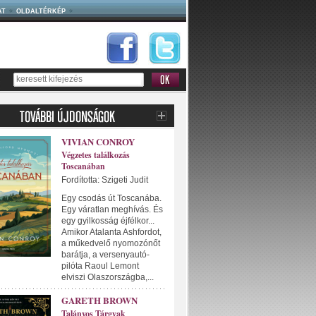
AT
OLDALTÉRKÉP
VIVIAN CONROY
Végzetes találkozás
Toscanában
Fordította: Szigeti Judit
Egy csodás út Toscanába.
Egy váratlan meghívás. És
egy gyilkosság éjfélkor...
Amikor Atalanta Ashfordot,
a műkedvelő nyomozónőt
barátja, a versenyautó-
pilóta Raoul Lemont
elviszi Olaszországba,...
GARETH BROWN
Talányos Tárgyak