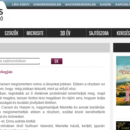
LÍRA KÖNYV
KISKERESKEDELEM
NAGYKERESKEDELEM
KIADÓK
KAPCSOL
blogján
szívesen megismertem volna a lányokat jobban. Ebben a részben ez
om, hogy még jobban tetszett, mint az előző rész.
an, leginkább az ő életének problémáit ismerhetjük meg, majd
aját magára, lassan biztos lesz magában és rájön arra, hogyan tudja
asságát és további jövőjüket illetően.
i Carson és Harper is, nagymamájuk Marietta és annak barátnője
an megismerhettük ebben a részben, ezáltal közel kerülhettünk
at és örömeiket.
et, Dora autista kisfiát.
linában lévő Sullivan' Islandot, Marietta házát, kertjét, igazán