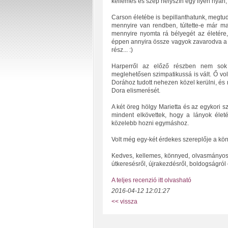
kellemes és szép helyszín egy ilyen nyári
Carson életébe is bepillanthatunk, megtud
mennyire van rendben, túltette-e már ma
mennyire nyomta rá bélyegét az életére, 
éppen annyira össze vagyok zavarodva a 
rész... :)
Harperről az előző részben nem sok
meglehetősen szimpatikussá is vált. Ő volt 
Dorához tudott nehezen közel kerülni, és
Dora elismerését.
A két öreg hölgy Marietta és az egykori sz
mindent elkövettek, hogy a lányok élet
közelebb hozni egymáshoz.
Volt még egy-két érdekes szereplője a kö
Kedves, kellemes, könnyed, olvasmányos nyá
útkeresésről, újrakezdésről, boldogságról
A teljes recenzió itt olvasható
2016-04-12 12:01:27
<< vissza