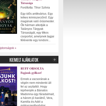
Társasága
Fordította: Tihor Szilvia
Egy idős antikvárius. Egy
lelkes krimiszerzőnő. Egy
magának való órásmester.
Ők hárman alkotják a
Talányos Tárgyak
Társaságát, egy titkos
csoportot, amelynek tagjai
félévente egy londoni...
újdonságok »
RUFF ORSOLYA
Fogjunk gyilkost!
Ennek a vacsorának a
végén nem mindenki áll
fel az asztaltól. Hogy
kipihenjék a Bánatos
Madonna-ügy fáradalmait,
a három jó barátnő, Vera,
Kamilla és Adél a
mátraszentborbálai