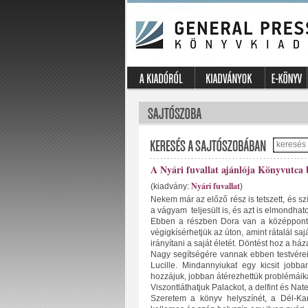
A Nyári fuvallat ajánlója Könyvutca 
Nyári fuvallat
(kiadvány:
)
Nekem már az előző rész is tetszett, és 
a vágyam teljesült is, és azt is elmondhat
Ebben a részben Dora van a középpontb
végigkísérhetjük az úton, amint rátalál s
irányítani a saját életét. Döntést hoz a ház
Nagy segítségére vannak ebben testvére
Lucille. Mindannyiukat egy kicsit jobb
hozzájuk, jobban átérezhettük problémáik
Viszontláthatjuk Palackot, a delfint és Nate-
Szeretem a könyv helyszínét, a Dél-Karo