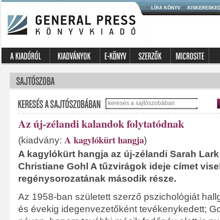
LÍRA KÖNYV
KISKERESKE
Az új-zélandi kalandok folytatódnak
A kagylókürt hangja
(kiadvány:
)
A kagylókürt hangja az új-zélandi Sarah Lark
Christiane Gohl A tűzvirágok ideje címet vise
regénysorozatának második része.
Az 1958-ban született szerző pszichológiát hal
és évekig idegenvezetőként tevékenykedett; G