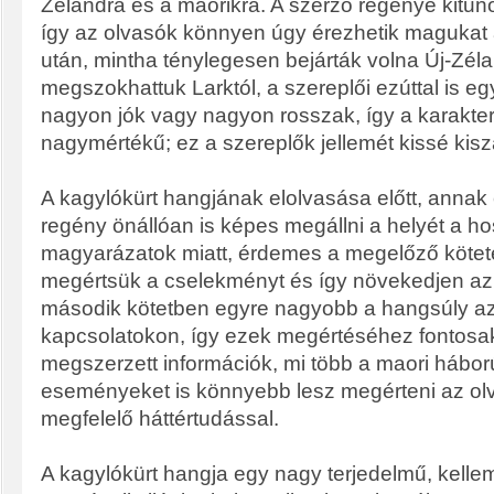
Zélandra és a maorikra. A szerző regénye kitűnő
így az olvasók könnyen úgy érezhetik magukat
után, mintha ténylegesen bejárták volna Új-Zél
megszokhattuk Larktól, a szereplői ezúttal is e
nagyon jók vagy nagyon rosszak, így a karakter
nagymértékű; ez a szereplők jellemét kissé kisz
A kagylókürt hangjának elolvasása előtt, annak 
regény önállóan is képes megállni a helyét a ho
magyarázatok miatt, érdemes a megelőző kötetet
megértsük a cselekményt és így növekedjen az 
második kötetben egyre nagyobb a hangsúly a
kapcsolatokon, így ezek megértéséhez fontosak
megszerzett információk, mi több a maori háborút
eseményeket is könnyebb lesz megérteni az ol
megfelelő háttértudással.
A kagylókürt hangja egy nagy terjedelmű, kell