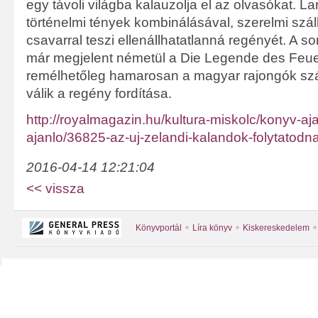
egy távoli világba kalauzolja el az olvasókat. Lar
történelmi tények kombinálásával, szerelmi szál
csavarral teszi ellenállhatatlanná regényét. A s
már megjelent németül a Die Legende des Feu
remélhetőleg hamarosan a magyar rajongók szá
válik a regény fordítása.
http://royalmagazin.hu/kultura-miskolc/konyv-aja
ajanlo/36825-az-uj-zelandi-kalandok-folytatodn
2016-04-14 12:21:04
<< vissza
Könyvportál
Líra könyv
Kiskereskedelem