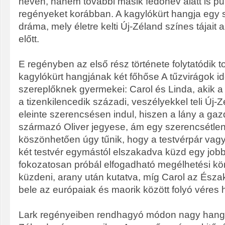
néven, hanem további másik fedőnév alatt is pub
regényeket korábban. A kagylókürt hangja egy s
dráma, mely életre kelti Új-Zéland színes tájait
előtt.
E regényben az első rész története folytatódik t
kagylókürt hangjának két főhőse A tűzvirágok i
szereplőknek gyermekei: Carol és Linda, akik a
a tizenkilencedik századi, veszélyekkel teli Új-
eleinte szerencsésen indul, hiszen a lány a ga
származó Oliver jegyese, ám egy szerencsétlen
köszönhetően úgy tűnik, hogy a testvérpár vag
két testvér egymástól elszakadva küzd egy jobb
fokozatosan próbál elfogadható megélhetési kö
küzdeni, arany után kutatva, míg Carol az Észa
bele az európaiak és maorik között folyó véres
Lark regényeiben rendhagyó módon nagy hangsú