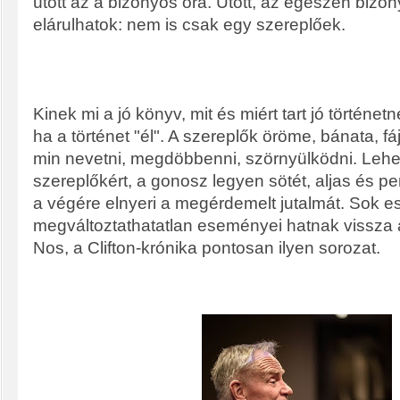
ütött az a bizonyos óra. Ütött, az egészen bizon
elárulhatok: nem is csak egy szereplőek.
Kinek mi a jó könyv, mit és miért tart jó történe
ha a történet "él". A szereplők öröme, bánata, f
min nevetni, megdöbbenni, szörnyülködni. Lehet
szereplőkért, a gonosz legyen sötét, aljas és p
a végére elnyeri a megérdemelt jutalmát. Sok e
megváltoztathatatlan eseményei hatnak vissza a 
Nos, a Clifton-krónika pontosan ilyen sorozat.