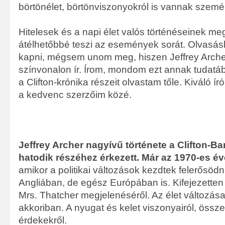
börtönélet, börtönviszonyokról is vannak személ
Hitelesek és a napi élet valós történéseinek me
átélhetőbbé teszi az események sorát. Olvasás
kapni, mégsem unom meg, hiszen Jeffrey Arche
színvonalon ír. Írom, mondom ezt annak tudat
a Clifton-krónika részeit olvastam tőle. Kiváló ír
a kedvenc szerzőim közé.
Jeffrey Archer nagyívű története a Clifton-Ba
hatodik részéhez érkezett. Már az 1970-es é
amikor a politikai változások kezdtek felerősöd
Angliában, de egész Európában is. Kifejezetten 
Mrs. Thatcher megjelenéséről. Az élet változásair
akkoriban. A nyugat és kelet viszonyairól, össz
érdekekről.