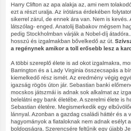
Harry Clifton az apa alakja az, ami nem tolakod
ezt a részt uralja. Az írótársa érdekében folyta
sikerrel zárul, de ennek ára van. Nem is kevés.
látszólag- enged. Anatolij Babakov mégsem hagy
pedig Stockholmban várják a Nobel-díj átadóra.
hosszú és izgalmakban bővelkedő az út.
Szívs
a regénynek amikor a toll erősebb lesz a ka
A többi szereplő élete is ad okot izgalmakra, 
Barrington és a Lady Virginia összecsapás a b
kiemelkedő rész ismét. Az eredmény végig egyé
igazság rögös úton jár. Sebastian banki előmene
mocskos játszmái is adnak sok alkalmat az izg
belelátni egy bank életébe. A szerelmi élete is h
Sebastian életére. Megismerkedik egy elbűvölőe
lánnyal. Azonban a gazdag családi háttér és a va
hagyományok a fiataloknak nem adnak esélyt 
boldogságra. Szerencsére feltűnik egy újabb Jes