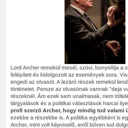
Lord Archer remekül mesél, szövi, bonyolítja a sz
felépített és kidolgozott az események sora. Vi
engedi az olvasót. A lezáró részek remekül lend
történetet. Persze az olvasónak vannak "deja v
részeknél. Ám ezek sem unalmasak, nem töltelé
tárgyalások és a politikai választások harcai il
profi szerző Archer, hogy mindig tud valami ú
ezekbe a részekbe is. A politika egyébként is 
Archer, mint volt képviselő, erről bőven tud dol