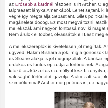
az
Erősebb a kardnál
részben is írt Archer. Ő eg
talpraesett lányka Amerikából. Lehet sejteni, ki 
végre így megtalálja Sebastiant. Giles politikaila
magánélete döcög. Ez most megváltozni látszik
mellékszál, ami nagyon fontossá növi ki magát 
Nem árulok el többet, olvassátok el! Lesz megl
A mellékszereplők is kivételesen jól megírtak. A
ügyvéd, Hakim Bishara a jók, míg a gonoszok tá
és Sloane alakja is jól megrajzoltak. A bankár l
érdekes és fontos epizódja a történetnek. Az i
létező eszközzel és személlyel lesz bizonyítva,
valósághű történetet igazolja. A cím is itt kap j
szimbólummal! Archer még poénos is, de nagyo