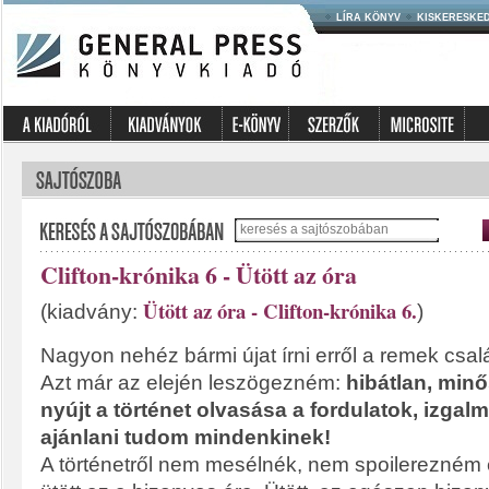
LÍRA KÖNYV
KISKERESKE
Clifton-krónika 6 - Ütött az óra
Ütött az óra - Clifton-krónika 6.
(kiadvány:
)
Nagyon nehéz bármi újat írni erről a remek csal
Azt már az elején leszögezném:
hibátlan, min
nyújt a történet olvasása a fordulatok, izgal
ajánlani tudom mindenkinek!
A történetről nem mesélnék, nem spoilerezném 