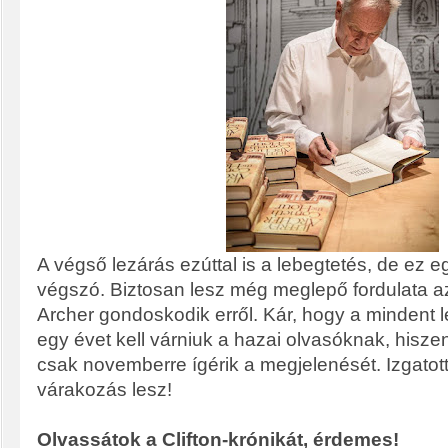
A végső lezárás ezúttal is a lebegtetés, de ez 
végszó. Biztosan lesz még meglepő fordulata 
Archer gondoskodik erről. Kár, hogy a mindent l
egy évet kell várniuk a hazai olvasóknak, hisze
csak novemberre ígérik a megjelenését. Izgatott
várakozás lesz!
Olvassátok a Clifton-krónikát, érdemes!