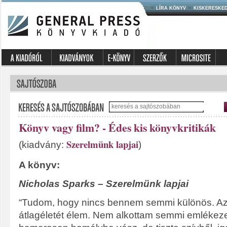
LÍRA KÖNYV
KISKERESKE
Könyv vagy film? - Édes kis könyvkritikák
Szerelmünk lapjai
(kiadvány:
)
A könyv:
Nicholas Sparks – Szerelmünk lapjai
“Tudom, hogy nincs bennem semmi különös. A
átlagéletét élem. Nem alkottam semmi emlékez