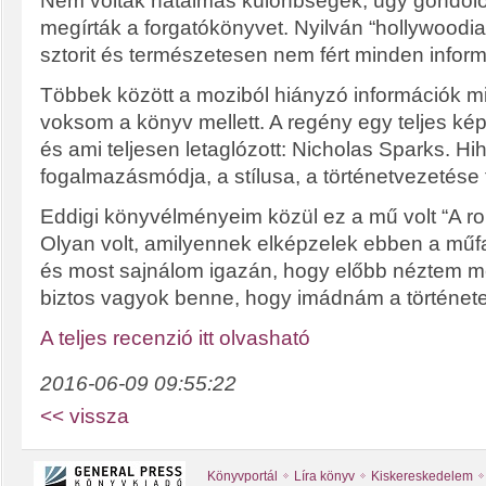
Nem voltak hatalmas különbségek, úgy gondolo
megírták a forgatókönyvet. Nyilván “hollywoodias
sztorit és természetesen nem fért minden inform
Többek között a moziból hiányzó információk mia
voksom a könyv mellett. A regény egy teljes képe
és ami teljesen letaglózott: Nicholas Sparks. Hihet
fogalmazásmódja, a stílusa, a történetvezetése 
Eddigi könyvélményeim közül ez a mű volt “A r
Olyan volt, amilyennek elképzelek ebben a műf
és most sajnálom igazán, hogy előbb néztem me
biztos vagyok benne, hogy imádnám a története
A teljes recenzió itt olvasható
2016-06-09 09:55:22
<< vissza
Könyvportál
Líra könyv
Kiskereskedelem