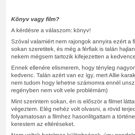
Könyv vagy film?
A kérdésre a válaszom: könyv!
Szóval valamiért nem rajongok annyira ezért a f
sokan szeretitek, és még a férfiak is talán haj
nekem mégsem tartozik kifejezetten a kedvenc
Ennek ellenére elismerem, hogy tényleg nagyon
kedvenc. Talán azért van ez így, mert Allie karak
nem tudom hogy lehetne számomra ennél unsz
regényben nem volt vele problémám)
Mint szerintem sokan, én is először a filmet lát
végeztem. Elég nehéz volt olvasni, a rövid terje
folyamatosan a filmhez hasonlítgattam a történet
kerestem az eltéréseket.