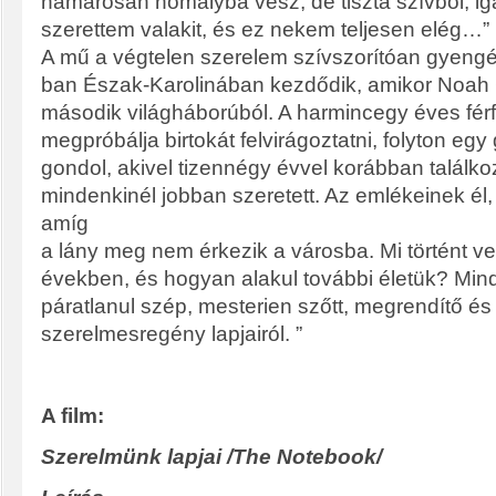
hamarosan homályba vész, de tiszta szívből, i
szerettem valakit, és ez nekem teljesen elég…”
A mű a végtelen szerelem szívszorítóan gyengé
ban Észak-Karolinában kezdődik, amikor Noah 
második világháborúból. A harmincegy éves férf
megpróbálja birtokát felvirágoztatni, folyton eg
gondol, akivel tizennégy évvel korábban találkoz
mindenkinél jobban szeretett. Az emlékeinek él
amíg
a lány meg nem érkezik a városba. Mi történt ve
években, és hogyan alakul további életük? Min
páratlanul szép, mesterien szőtt, megrendítő és
szerelmesregény lapjairól. ”
A film:
Szerelmünk lapjai /The Notebook/