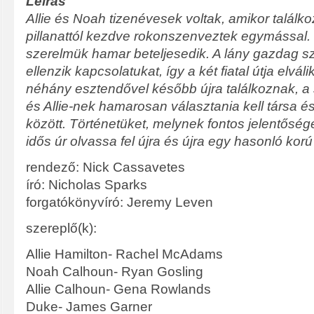
Leírás
Allie és Noah tizenévesek voltak, amikor találko
pillanattól kezdve rokonszenveztek egymással.
szerelmük hamar beteljesedik. A lány gazdag s
ellenzik kapcsolatukat, így a két fiatal útja elvá
néhány esztendővel később újra találkoznak, a 
és Allie-nek hamarosan választania kell társa é
között. Történetüket, melynek fontos jelentősé
idős úr olvassa fel újra és újra egy hasonló kor
rendező: Nick Cassavetes
író: Nicholas Sparks
forgatókönyvíró: Jeremy Leven
szereplő(k):
Allie Hamilton- Rachel McAdams
Noah Calhoun- Ryan Gosling
Allie Calhoun- Gena Rowlands
Duke- James Garner