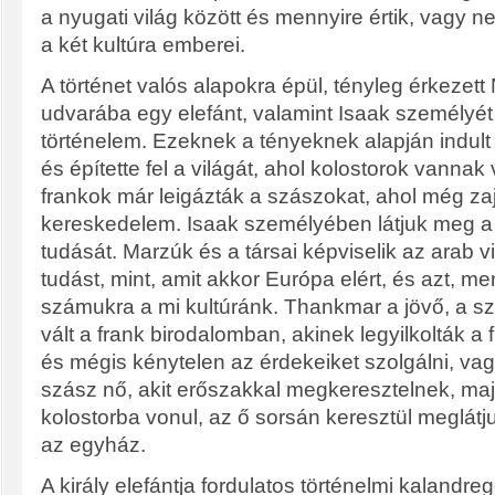
a nyugati világ között és mennyire értik, vagy 
a két kultúra emberei.
A történet valós alapokra épül, tényleg érkezett
udvarába egy elefánt, valamint Isaak személyét 
történelem. Ezeknek a tényeknek alapján indul
és építette fel a világát, ahol kolostorok vannak
frankok már leigázták a szászokat, ahol még zaj
kereskedelem. Isaak személyében látjuk meg a f
tudását. Marzúk és a társai képviselik az arab 
tudást, mint, amit akkor Európa elért, és azt, me
számukra a mi kultúránk. Thankmar a jövő, a sz
vált a frank birodalomban, akinek legyilkolták a 
és mégis kénytelen az érdekeiket szolgálni, vag
szász nő, akit erőszakkal megkeresztelnek, maj
kolostorba vonul, az ő sorsán keresztül meglátju
az egyház.
A király elefántja fordulatos történelmi kalandreg