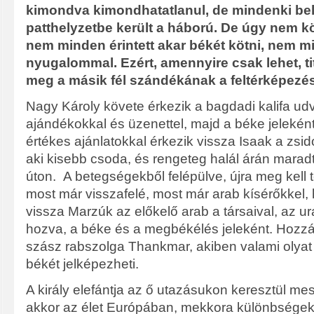
kimondva kimondhatatlanul, de mindenki bel
patthelyzetbe került a háború. De úgy nem k
nem minden érintett akar békét kötni, nem mi
nyugalommal. Ezért, amennyire csak lehet, ti
meg a másik fél szándékának a feltérképezé
Nagy Károly követe érkezik a bagdadi kalifa u
ajándékokkal és üzenettel, majd a béke jeleként
értékes ajánlatokkal érkezik vissza Isaak a zsid
aki kisebb csoda, és rengeteg halál árán marad
úton. A betegségekből felépülve, újra meg kell t
most már visszafelé, most már arab kísérőkkel, 
vissza Marzúk az előkelő arab a társaival, az u
hozva, a béke és a megbékélés jeleként. Hozzá
szász rabszolga Thankmar, akiben valami olyat 
békét jelképezheti.
A király elefántja az ő utazásukon keresztül mesé
akkor az élet Európában, mekkora különbségek