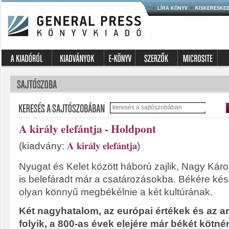
LÍRA KÖNYV
KISKERESKE
A király elefántja - Holdpont
A király elefántja
(kiadvány:
)
Nyugat és Kelet között háború zajlik, Nagy Káro
is belefáradt már a csatározásokba. Békére ké
olyan könnyű megbékélnie a két kultúrának.
Két nagyhatalom, az európai értékek és az 
folyik, a 800-as évek elejére már békét kötné