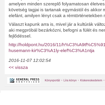
amelyen minden szereplő folyamatosan életves
követség tagjai is tartanak egymástól és akkor 
elefánt, amilyen lényt csak a rémtörténetekben
Választ kapunk arra is, mivel jár a kultúrák válto
aki megpróbál bezárkózni, befogni a fülét és ne
fejlődéssel.
http://holdpont.hu/2016/11/h%C3%A9tf%C5%91/
husemann-kir%C3%A1ly-elef%C3%A1ntja
2016-11-07 12:02:54
<< vissza
Könyvportál
Líra könyv
Kiskereskedelem