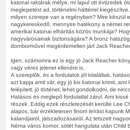
katonai raktárak mélye, mi lapul ott évtizedek ó
meglepetést ad, történelmi háttérrel kiegészítve.
milyen szerepe van a regényben? Mire készül 
nagykereskedő, mennyire hatékony a német re
amerikai katonai elhárítás közös munkája? Hog
nagyvárosainak biztonságára? A bronz hatszög,
domborművel megérdemelten járt Jack Reacher
Igen, számomra ez is egy jó Jack Reacher kön
vagy véres jelenet ellenére is.
A szereplők, és a fordulatok jól kitaláltak, hatás
azt kapja amit vár, egy jó kis katonai krimit, ami l
felépített, jó történet, lehet gondolkodni, de ni
Hatásos és meglepő fordulattal zárul. Ami kissé
részek. Eddig ezek részletezését kerülte Lee Ch
alapos, bár érzékletesen finom leírást kapunk 
kalandjairól, játszadozásairól. Az tetszett nagyo
Néma város komor, sötét hangulata után Child bát