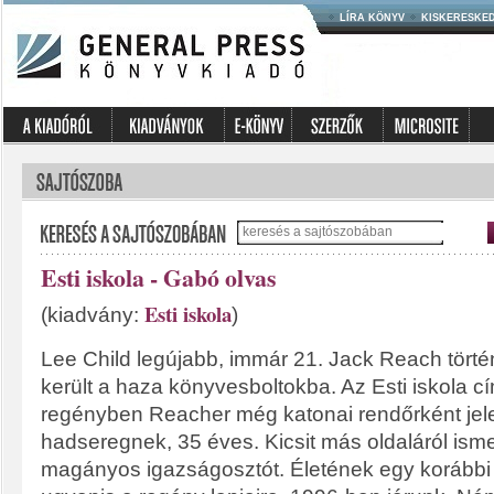
LÍRA KÖNYV
KISKERESKE
Esti iskola - Gabó olvas
Esti iskola
(kiadvány:
)
Lee Child legújabb, immár 21. Jack Reach törté
került a haza könyvesboltokba. Az Esti iskola cí
regényben Reacher még katonai rendőrként jele
hadseregnek, 35 éves. Kicsit más oldaláról is
magányos igazságosztót. Életének egy korábbi 