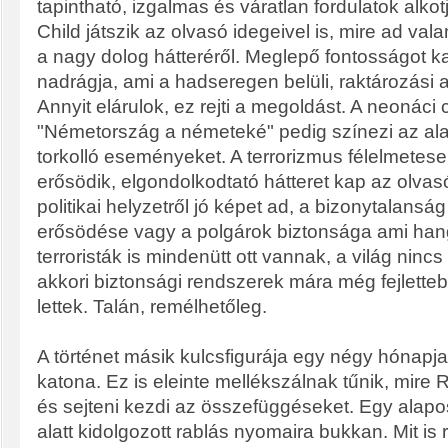
tapintható, izgalmas és váratlan fordulatok alkot
Child játszik az olvasó idegeivel is, mire ad val
a nagy dolog hátteréről. Meglepő fontosságot k
nadrágja, ami a hadseregen belüli, raktározási a
Annyit elárulok, ez rejti a megoldást. A neonáci
"Németország a németeké" pedig színezi az a
torkolló eseményeket. A terrorizmus félelmetes
erősödik, elgondolkodtató hátteret kap az olvasó 
politikai helyzetről jó képet ad, a bizonytalans
erősödése vagy a polgárok biztonsága ami hang
terroristák is mindenütt ott vannak, a világ ninc
akkori biztonsági rendszerek mára még fejlett
lettek. Talán, remélhetőleg.
A történet másik kulcsfigurája egy négy hónapja
katona. Ez is eleinte mellékszálnak tűnik, mire
és sejteni kezdi az összefüggéseket. Egy alap
alatt kidolgozott rablás nyomaira bukkan. Mit is r