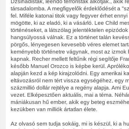
Dzsihádisták, leendő terroristák alkotják., akik
társadalomba. A megfigyelők érdeklődését a "száz
fel. Miféle katonai titok vagy fegyver érhet ennyi
mögötte, ki az eladó, ki a vásárló. Lee Child mes
történéseket, a látszólag jelentéktelen epizódo
hangsúlyossá válnak. Ez a történet talán kevés
pörgős, lényegesen kevesebb véres elemet tart
keményebb történetre vágynak, most az izmok 
kapnak. Recher mellett feltűnik régi segítője F
később Manuel Orozco is képbe kerül. Aprólék
alapján kezd a kép kirajzolódni. Egy amerikai ka
eltávozásról nem tért vissza egységéhez, egy me
százmillió dollár rejtélye a regény alapja. Ami
vezet. Elképesztően aktuális, mai a téma. Néhán
mániákusan hű ember, akik egy beteg eszméhe
kezükben van milliók ártatlan élete.
Az olvasó sem tudja sokáig, mi is készül, ki a h