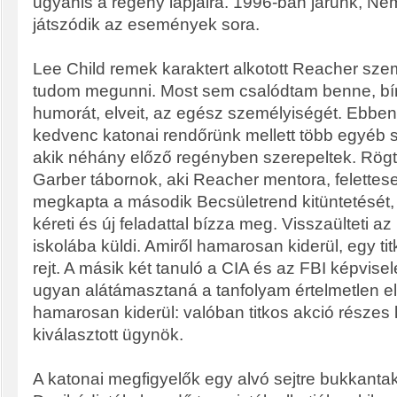
ugyanis a regény lapjaira. 1996-ban járunk, N
játszódik az események sora.
Lee Child remek karaktert alkotott Reacher s
tudom megunni. Most sem csalódtam benne, bí
humorát, elveit, az egész személyiségét. Ebben
kedvenc katonai rendőrünk mellett több egyéb sz
akik néhány előző regényben szerepeltek. Rögt
Garber tábornok, aki Reacher mentora, felettes
megkapta a második Becsületrend kitüntetését
kéreti és új feladattal bízza meg. Visszaülteti az
iskolába küldi. Amiről hamarosan kiderül, egy tit
rejt. A másik két tanuló a CIA és az FBI képvise
ugyan alátámasztaná a tanfolyam értelmetlen e
hamarosan kiderül: valóban titkos akció részes 
kiválasztott ügynök.
A katonai megfigyelők egy alvó sejtre bukkant