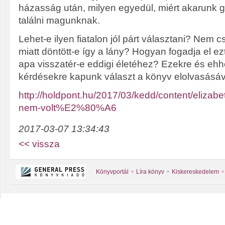
házasság után, milyen egyedül, miért akarunk g
találni magunknak.
Lehet-e ilyen fiatalon jól párt választani? Nem c
miatt döntött-e így a lány? Hogyan fogadja el e
apa visszatér-e eddigi életéhez? Ezekre és eh
kérdésekre kapunk választ a könyv elolvasásáv
http://holdpont.hu/2017/03/kedd/content/elizabet
nem-volt%E2%80%A6
2017-03-07 13:34:43
<< vissza
Könyvportál
Líra könyv
Kiskereskedelem