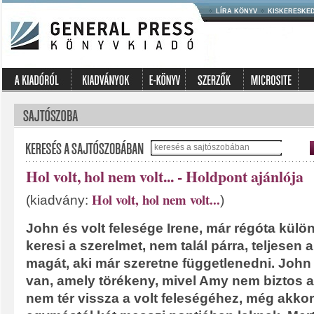
LÍRA KÖNYV
KISKERESKE
Hol volt, hol nem volt... - Holdpont ajánlója
Hol volt, hol nem volt...
(kiadvány:
)
John és volt felesége Irene, már régóta külön
keresi a szerelmet, nem talál párra, teljesen 
magát, aki már szeretne függetlenedni. John
van, amely törékeny, mivel Amy nem biztos a
nem tér vissza a volt feleségéhez, még akkor