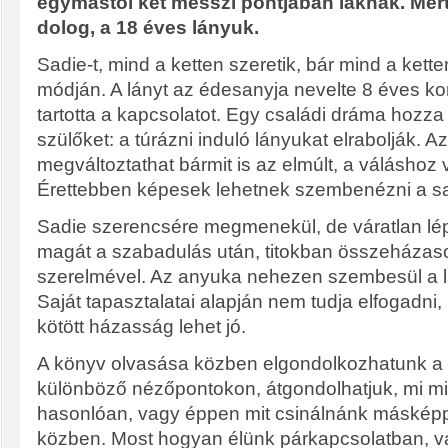
egymástól két messzi pontjában laknak. Mert
dolog, a 18 éves lányuk.
Sadie-t, mind a ketten szeretik, bár mind a kett
módján. A lányt az édesanyja nevelte 8 éves korá
tartotta a kapcsolatot. Egy családi dráma hozza
szülőket: a túrázni induló lányukat elrabolják. Az 
megváltoztathat bármit is az elmúlt, a váláshoz
Érettebben képesek lehetnek szembenézni a sa
Sadie szerencsére megmenekül, de váratlan lép
magát a szabadulás után, titokban összeházasodi
szerelmével. Az anyuka nehezen szembesül a l
Saját tapasztalatai alapján nem tudja elfogadni, 
kötött házasság lehet jó.
A könyv olvasása közben elgondolkozhatunk a 
különböző nézőpontokon, átgondolhatjuk, mi mi
hasonlóan, vagy éppen mit csinálnánk máskép
közben. Most hogyan élünk párkapcsolatban, v