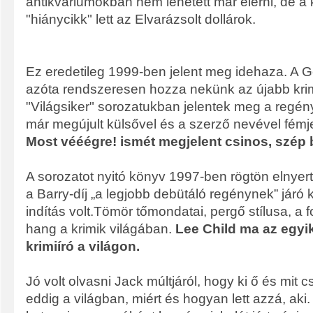
antikváriumokban nem lehetett már elérni, de a
"hiánycikk" lett az Elvarázsolt dollárok.
Ez eredetileg 1999-ben jelent meg idehaza. A 
azóta rendszeresen hozza nekünk az újabb krimi
"Világsiker" sorozatukban jelentek meg a regén
már megújult külsővel és a szerző nevével fémje
Most vééégre! ismét megjelent csinos, szép b
A sorozatot nyitó könyv 1997-ben rögtön elnyert
a Barry-díj „a legjobb debütáló regénynek” járó k
indítás volt.Tömör tőmondatai, pergő stílusa, a f
hang a krimik világában.
Lee Child ma az egyi
krimiíró a világon.
Jó volt olvasni Jack múltjáról, hogy ki ő és mit cs
eddig a világban, miért és hogyan lett azzá, ak