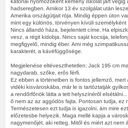
katonai nyomozóként kemény iskolát járt végig 
hadseregben. Amikor 13 év szolgálat után leszer
Amerika országútjait rója. Mindig éppen úton va
mint egy különös, törvényen kívüli személyként 
Nincs állandó háza, bejelentett címe. Ha elpiszko
vesz, a régit kidobja. Nincs saját kocsija, telef
megfigyelő, mindig éber. Ami még szimpatikussá
karakterét, a kávéfüggősége.
Megjelenése eltéveszthetetlen: Jack 195 cm m
nagydarab, szőke, erős férfi.
Ez ebben a történetben is fontos jellemző, mert 
vidéki kisvároskába, már le is tartóztatják gyi
a rendőrfőnök látta a tett helyszínéről elsétálni.
ő nem az az aggódós fajta. Pontosan tudja, ez 
Természetesen ezt tudja is igazolni, ám mire e
előzetesbe helyezik. Maga mellé kapja a város
nagymenőjét, aki retteg. Mitől és miért azt nem 