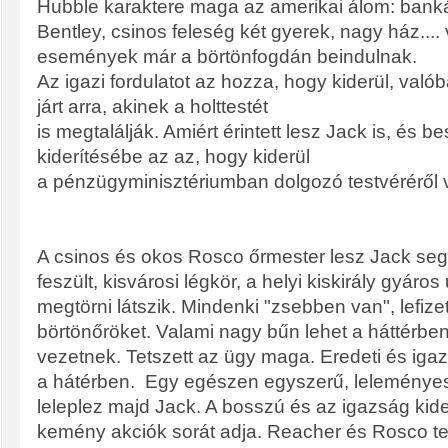
Hubble karaktere maga az amerikai álom: bankár
Bentley, csinos feleség két gyerek, nagy ház.... 
események már a börtönfogdán beindulnak.
Az igazi fordulatot az hozza, hogy kiderül, valób
járt arra, akinek a holttestét
is megtalálják. Amiért érintett lesz Jack is, és b
kiderítésébe az az, hogy kiderül
a pénzügyminisztériumban dolgozó testvéréről 
A csinos és okos Rosco őrmester lesz Jack seg
feszült, kisvárosi légkör, a helyi kiskirály gyár
megtörni látszik. Mindenki "zsebben van", lefize
börtönőröket. Valami nagy bűn lehet a háttérb
vezetnek. Tetszett az ügy maga. Eredeti és iga
a hátérben. Egy egészen egyszerű, leleményes
leleplez majd Jack. A bosszú és az igazság kide
kemény akciók sorát adja. Reacher és Rosco te