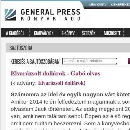
LÍRA KÖNYV
KISKERESKE
Elvarázsolt dollárok - Gabó olvas
Elvarázsolt dollárok
(kiadvány:
)
Számomra az idei év egyik nagyon várt köte
Amikor 2014 telén felfedeztem magamnak a soro
olvastam Jack történeteit. Az eddig megjelent 20
van, amit nem találtam sehol. Éppen az első reg
amit nem tudtam beszerezni. Sem a könyvesbo