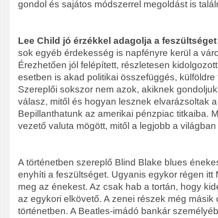
gondol és sajátos módszerrel megoldást is talál
Lee Child jó érzékkel adagolja a feszültséget
sok egyéb érdekesség is napfényre kerül a váro
Érezhetően jól felépített, részletesen kidolgozott
esetben is akad politikai összefüggés, külföldre
Szereplői sokszor nem azok, akiknek gondoljuk 
válasz, mitől és hogyan lesznek elvarázsoltak a 
Bepillanthatunk az amerikai pénzpiac titkaiba. M
vezető valuta mögött, mitől a legjobb a világban 
A történetben szereplő Blind Blake blues énekes 
enyhíti a feszültséget. Ugyanis egykor régen itt
meg az énekest. Az csak hab a tortán, hogy kiderü
az egykori elkövető. A zenei részek még másik o
történetben. A Beatles-imádó bankár személyéb