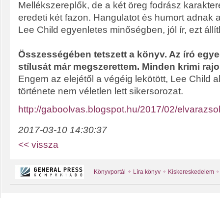
Mellékszereplők, de a két öreg fodrász karakter
eredeti két fazon. Hangulatot és humort adnak
Lee Child egyenletes minőségben, jól ír, ezt állí
Összességében tetszett a könyv. Az író egyedi
stílusát már megszerettem. Minden krimi raj
Engem az elejétől a végéig lekötött, Lee Child a
története nem véletlen lett sikersorozat.
http://gaboolvas.blogspot.hu/2017/02/elvarazsol
2017-03-10 14:30:37
<< vissza
Könyvportál
Líra könyv
Kiskereskedelem