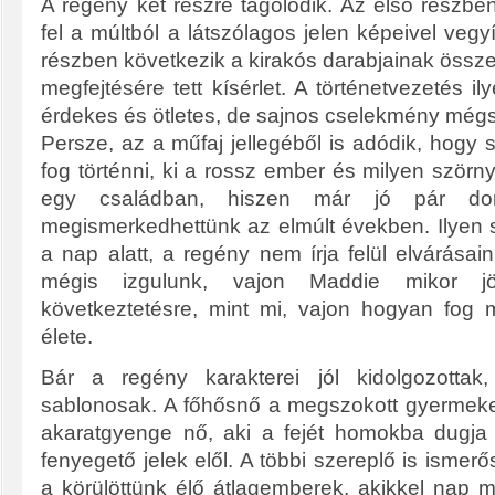
A regény két részre tagolódik. Az első részbe
fel a múltból a látszólagos jelen képeivel veg
részben következik a kirakós darabjainak összei
megfejtésére tett kísérlet. A történetvezetés il
érdekes és ötletes, de sajnos cselekmény mégs
Persze, az a műfaj jellegéből is adódik, hogy s
fog történni, ki a rossz ember és milyen ször
egy családban, hiszen már jó pár dom
megismerkedhettünk az elmúlt években. Ilyen 
a nap alatt, a regény nem írja felül elvárásain
mégis izgulunk, vajon Maddie mikor 
következtetésre, mint mi, vajon hogyan fog 
élete.
Bár a regény karakterei jól kidolgozottak
sablonosak. A főhősnő a megszokott gyermekeié
akaratgyenge nő, aki a fejét homokba dugja 
fenyegető jelek elől. A többi szereplő is ismerő
a körülöttünk élő átlagemberek, akikkel nap m