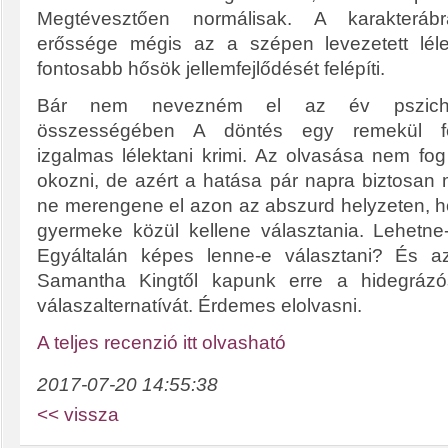
Megtévesztően normálisak. A karakteráb
erőssége mégis az a szépen levezetett lélek
fontosabb hősök jellemfejlődését felépíti.
Bár nem nevezném el az év pszichológ
összességében A döntés egy remekül felép
izgalmas lélektani krimi. Az olvasása nem fog
okozni, de azért a hatása pár napra biztosan
ne merengene el azon az abszurd helyzeten, ho
gyermeke közül kellene választania. Lehetne
Egyáltalán képes lenne-e választani? És a
Samantha Kingtől kapunk erre a hidegrázós
válaszalternatívát. Érdemes elolvasni.
A teljes recenzió itt olvasható
2017-07-20 14:55:38
<< vissza