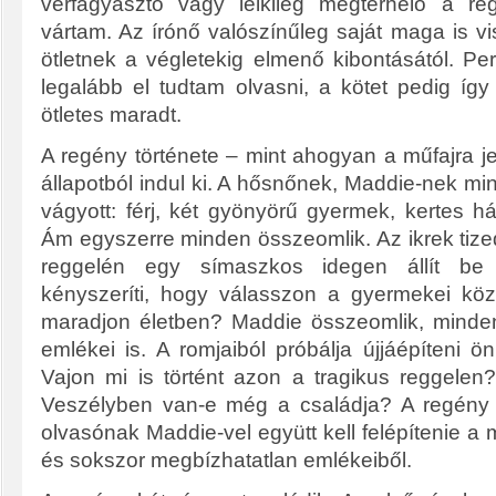
vérfagyasztó vagy lelkileg megterhelő a re
vártam. Az írónő valószínűleg saját maga is v
ötletnek a végletekig elmenő kibontásától. Pe
legalább el tudtam olvasni, a kötet pedig így
ötletes maradt.
A regény története – mint ahogyan a műfajra jel
állapotból indul ki. A hősnőnek, Maddie-nek m
vágyott: férj, két gyönyörű gyermek, kertes h
Ám egyszerre minden összeomlik. Az ikrek tize
reggelén egy símaszkos idegen állít be
kényszeríti, hogy válasszon a gyermekei köz
maradjon életben? Maddie összeomlik, mind
emlékei is. A romjaiból próbálja újjáépíteni ö
Vajon mi is történt azon a tragikus reggele
Veszélyben van-e még a családja? A regény i
olvasónak Maddie-vel együtt kell felépítenie a 
és sokszor megbízhatatlan emlékeiből.