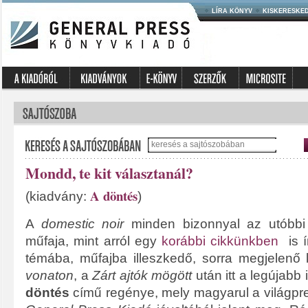
LÍRA KÖNYV
KISKERESKE
Mondd, te kit választanál?
A döntés
(kiadvány:
)
A
domestic noir
minden bizonnyal az utóbbi
műfaja, mint arról egy
korábbi cikkünkben
is í
témába, műfajba illeszkedő, sorra megjelenő 
vonaton
, a
Zárt ajtók mögött
után itt a legújabb 
döntés
című regénye, mely magyarul a világpre