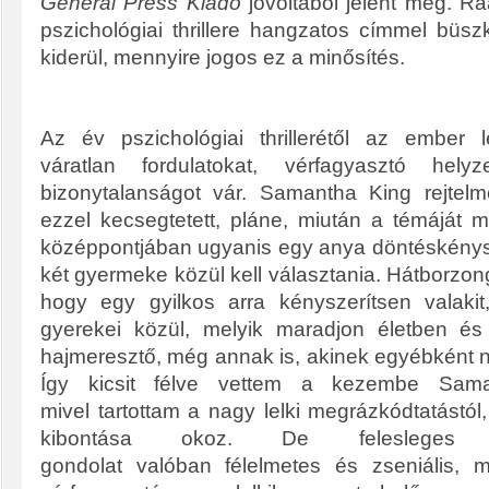
General Press
Kiadó
jóvoltából jelent meg. Rá
pszichológiai thrillere hangzatos címmel büs
kiderül, mennyire jogos ez a minősítés.
Az év pszichológiai thrillerétől az ember le
váratlan fordulatokat, vérfagyasztó hely
bizonytalanságot vár. Samantha King rejtel
ezzel kecsegtetett, pláne, miután a témáját m
középpontjában ugyanis egy anya döntéskénysze
két gyermeke közül kell választania. Hátborzong
hogy egy gyilkos arra kényszerítsen valaki
gyerekei közül, melyik maradjon életben és
hajmeresztő, még annak is, akinek egyébként n
Így kicsit félve vettem a kezembe Sama
mivel tartottam a nagy lelki megrázkódtatástól
kibontása okoz. De feleslege
gondolat valóban félelmetes és zseniális, 