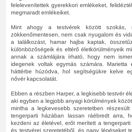
felelevenítettek gyerekkori emlékeket, felidézt
megmaradt emlékeiket.
Mint ahogy a testvérek között szokás
zökkenőmentesen, nem csak nyugalom és vidá
a találkozást, hamar hajba kaptak, összetű
különbözőségeik és eltérő életkörülményeik m
annak a számlájára írható, hogy nem ismer
idegenek voltak egymás számára. Marietta é
háttérbe húzódva, hol segítségükre kelve 
nővér kapcsolatát.
Ebben a részben Harper, a legkisebb testvér él
aki egyben a legjobb anyagi körülmények között
mintha a legkevesebb szeretetben részesül
tengerparti házában lassan ráébredt arra, h
kezdeni az életével, erőt merített a tengerpart
és testvérei szeretetéből, és nagy lépéseket 