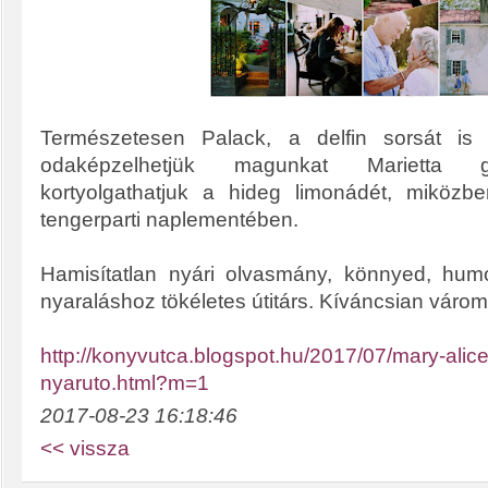
Természetesen Palack, a delfin sorsát is 
odaképzelhetjük magunkat Marietta 
kortyolgathatjuk a hideg limonádét, miköz
tengerparti naplementében.
Hamisítatlan nyári olvasmány, könnyed, humo
nyaraláshoz tökéletes útitárs. Kíváncsian várom
http://konyvutca.blogspot.hu/2017/07/mary-alic
nyaruto.html?m=1
2017-08-23 16:18:46
<< vissza