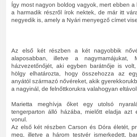
Így most nagyon boldog vagyok, mert ebben a
a harmadik részről írok nektek, de már itt vá
negyedik is, amely a Nyári menyegző címet visel
Az első két részben a két nagyobbik nővé
alaposabban, illetve a nagymamájukat, 
házvezetőnőjét, aki egyben barátnője is volt, 
hölgy elhatározta, hogy összehozza az eg
anyától származó nővéreket, akik gyerekkorukb
a nagyinál, de felnőttkorukra valahogyan eltáv
Marietta meghívja őket egy utolsó nyaralá
tengerparton álló házába, mielőtt eladja azt
vonul.
Az első két részben Carson és Dóra életét, pr
meg, illetve a három testvér ismerkedett, ba