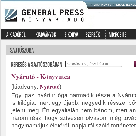
LÍRA KÖNYV
KISKERESKE
Nyárutó - Könyvutca
Nyárutó
(kiadvány:
)
Egy igazi nyári trilóga harmadik része a Nyár
is trilógia, mert egy újabb, negyedik résszel b
jelent meg. Én egyáltalán nem bánom, mert ann
három rész, hogy szívesen olvasom még tová
nagymamájuk életéről, napjairól szóló története