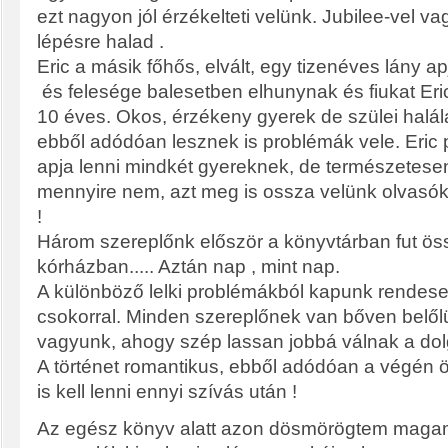
ezt nagyon jól érzékelteti velünk. Jubilee-vel v
lépésre halad .
Eric a másik főhős, elvált, egy tizenéves lány ap
és felesége balesetben elhunynak és fiukat Eri
10 éves. Okos, érzékeny gyerek de szülei halálá
ebből adódóan lesznek is problémák vele. Eric p
apja lenni mindkét gyereknek, de természetes
mennyire nem, azt meg is ossza velünk olvasók
!
Három szereplőnk először a könyvtárban fut ös
kórházban..... Aztán nap , mint nap.
A különböző lelki problémákból kapunk rendese
csokorral. Minden szereplőnek van bőven belől
vagyunk, ahogy szép lassan jobbá válnak a dol
A történet romantikus, ebből adódóan a végén ö
is kell lenni ennyi szívás után !
Az egész könyv alatt azon dösmörögtem maga