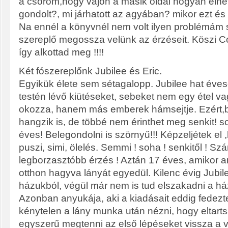
a csőröm,hogy vajon a másik oldal hogyan élhe
gondolt?, mi járhatott az agyában? mikor ezt és e
Na ennél a könyvnél nem volt ilyen problémám 
szereplő megossza velünk az érzéseit. Köszi C
így alkottad meg !!!!
Két fószereplőnk Jubilee és Eric.
Egyikük élete sem sétagalopp. Jubilee hat éve
testén lévő kiütéseket, sebeket nem egy étel 
okozza, hanem más emberek hámsejtje. Ezért,
hangzik is, de többé nem érinthet meg senkit! so
éves! Belegondolni is szörnyű!!! Képzeljétek el 
puszi, simi, ölelés. Semmi ! soha ! senkitől ! S
legborzasztóbb érzés ! Aztán 17 éves, amikor an
otthon hagyva lányát egyedül. Kilenc évig Jubi
házukból, végül már nem is tud elszakadni a házt
Azonban anyukája, aki a kiadásait eddig fedezte
kénytelen a lány munka után nézni, hogy eltar
egyszerű megtenni az első lépéseket vissza a va