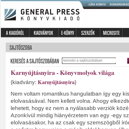
LÍRA KÖNYV
KISKERESKE
Karnyújtásnyira - Könyvmolyok világa
Karnyújtásnyira
(kiadvány:
)
Nem voltam romantikus hangulatban így egy kis
elolvasásával. Nem kellett volna. Ahogy elkezd
lehetett, hogy ez nem a nyálasabb verziók közé 
Azonkívül mindig hiányérzetem van egy -egy sze
elolvasásakor, ha az csak egy szemszögből íród