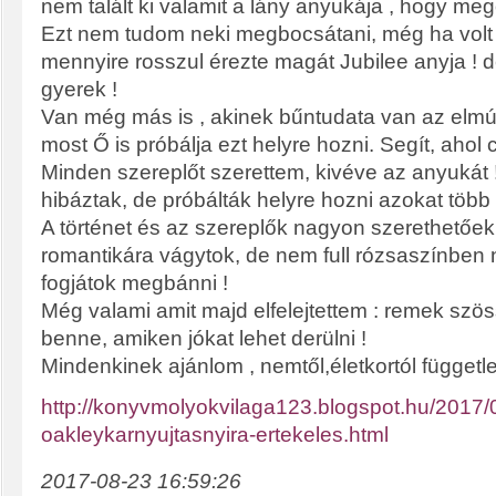
nem talált ki valamit a lány anyukája , hogy megö
Ezt nem tudom neki megbocsátani, még ha volt i
mennyire rosszul érezte magát Jubilee anyja !
gyerek !
Van még más is , akinek bűntudata van az elmúl
most Ő is próbálja ezt helyre hozni. Segít, ahol 
Minden szereplőt szerettem, kivéve az anyukát
hibáztak, de próbálták helyre hozni azokat több
A történet és az szereplők nagyon szerethetőek 
romantikára vágytok, de nem full rózsaszínbe
fogjátok megbánni !
Még valami amit majd elfelejtettem : remek sz
benne, amiken jókat lehet derülni !
Mindenkinek ajánlom , nemtől,életkortól függetle
http://konyvmolyokvilaga123.blogspot.hu/2017/0
oakleykarnyujtasnyira-ertekeles.html
2017-08-23 16:59:26