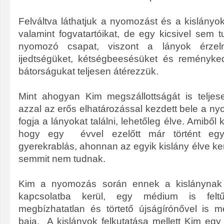
Felváltva láthatjuk a nyomozást és a kislányok
valamint fogvatartóikat, de egy kicsivel sem 
nyomozó csapat, viszont a lányok érzelm
ijedtségüket, kétségbeesésüket és reményked
bátorságukat teljesen átérezzük.
Mint ahogyan Kim megszállottságát is teljes
azzal az erős elhatározással kezdett bele a 
fogja a lányokat találni, lehetőleg élve. Amiből k
hogy egy évvel ezelőtt már történt egy
gyerekrablás, ahonnan az egyik kislány élve ker
semmit nem tudnak.
Kim a nyomozás során ennek a kislánynak 
kapcsolatba kerül, egy médium is feltű
megbízhatatlan és törtető újságírónővel is m
baja. A kislányok felkutatása mellett Kim egy