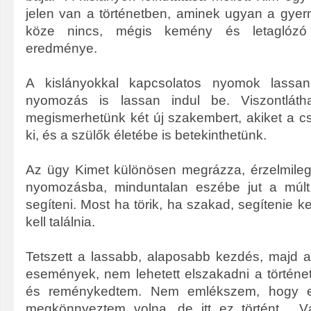
jelen van a történetben, aminek ugyan a gye
köze nincs, mégis kemény és letaglóz
eredménye.
A kislányokkal kapcsolatos nyomok lassan
nyomozás is lassan indul be. Viszontlátha
megismerhetünk két új szakembert, akiket a cs
ki, és a szülők életébe is betekinthetünk.
Az ügy Kimet különösen megrázza, érzelmileg
nyomozásba, minduntalan eszébe jut a múlt
segíteni. Most ha törik, ha szakad, segítenie k
kell találnia.
Tetszett a lassabb, alaposabb kezdés, majd a
események, nem lehetett elszakadni a történet
és reménykedtem. Nem emlékszem, hogy eg
megkönnyeztem volna, de itt ez történt. V