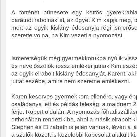
A történet bűnesete egy kettős gyerekrablás
barátnőt rabolnak el, az ügyet Kim kapja meg, t
mert az egyik kislány édesanyja régi ismerőse,
szerette volna, ha Kim vezeti a nyomozást.
Ismeretségük még gyermekkorukba nyúlik vissz
és nevelőszülők rossz emlékei jutnak Kim eszéb
az egyik elrabolt kislány édesanyját, Karent, aki
juttat eszébe, amire nem szeretne emlékezni.
Karen keserves gyermekkora ellenére, vagy épp
családanya lett és példás feleség, a majdnem 2
férje, Robert oldalán. A nyomozás főhadiszállá
otthonában rendezik be, ahol a másik elrabolt ki
Stephen és Elizabeth is jelen vannak, lévén a l
a szülők között is közelebbi kapcsolat alakult ki.