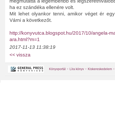
megmutatta a legemberibb és legszeretnivalóbb
ha ez szándéka ellenére volt.
Mit lehet olyankor tenni, amikor véget ér e
Várni a következőt.
http://konyvutca.blogspot.hu/2017/10/angela-ma
ara.html?m=1
2017-11-13 11:38:19
<< vissza
Könyvportál
Líra könyv
Kiskereskedelem