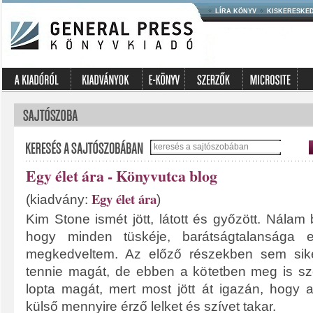
LÍRA KÖNYV
KISKERESKE
Egy élet ára - Könyvutca blog
Egy élet ára
(kiadvány:
)
Kim Stone ismét jött, látott és győzött. Nálam 
hogy minden tüskéje, barátságtalansága 
megkedveltem. Az előző részekben sem sike
tennie magát, de ebben a kötetben meg is sz
lopta magát, mert most jött át igazán, hogy a
külső mennyire érző lelket és szívet takar.