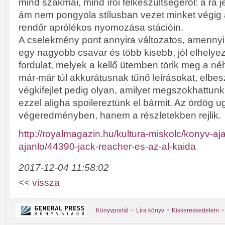
mind szakmai, mind írói felkészültségéről: a rá
ám nem pongyola stílusban vezet minket végig
rendőr aprólékos nyomozása stációin.
A cselekmény pont annyira változatos, amenny
egy nagyobb csavar és több kisebb, jól elhelyeze
fordulat, melyek a kellő ütemben törik meg a n
már-már túl akkurátusnak tűnő leírásokat, elbes
végkifejlet pedig olyan, amilyet megszokhattunk
ezzel aligha spoilereztünk el bármit. Az ördög 
végeredményben, hanem a részletekben rejlik.
http://royalmagazin.hu/kultura-miskolc/konyv-aja
ajanlo/44390-jack-reacher-es-az-al-kaida
2017-12-04 11:58:02
<< vissza
Könyvportál
Líra könyv
Kiskereskedelem