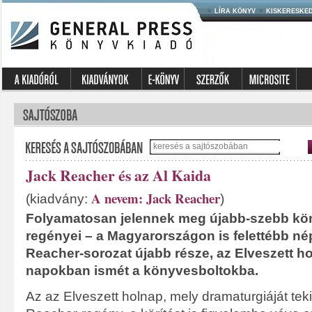
LÍRA KÖNYV
KISKERESKE
Jack Reacher és az Al Kaida
A nevem: Jack Reacher
(kiadvány:
)
Folyamatosan jelennek meg újabb-szebb kö
regényei – a Magyarországon is felettébb n
Reacher-sorozat újabb része, az Elveszett ho
napokban ismét a könyvesboltokba.
Az az Elveszett holnap, mely dramaturgiáját teki