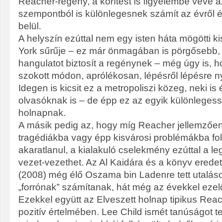
Reacher-regény, a körítést is figyelembe véve 
szempontból is különlegesnek számít az évről é
belül.
A helyszín ezúttal nem egy isten háta mögötti 
York sűrűje – ez már önmagában is pörgősebb
hangulatot biztosít a regénynek – még úgy is, 
szokott módon, aprólékosan, lépésről lépésre n
Idegen is kicsit ez a metropoliszi közeg, neki is
olvasóknak is – de épp ez az egyik különleges
holnapnak.
A másik pedig az, hogy míg Reacher jellemzőe
tragédiákba vagy épp kisvárosi problémákba fol
akaratlanul, a kialakuló cselekmény ezúttal a le
vezet-vezethet. Az Al Kaidára és a könyv erede
(2008) még élő Oszama bin Ladenre tett utalás
„forrónak” számítanak, hát még az évekkel eze
Ezekkel együtt az Elveszett holnap tipikus Reac
pozitív értelmében. Lee Child ismét tanúságot t