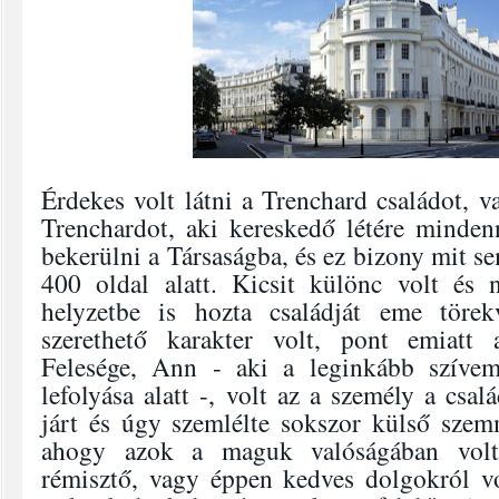
Érdekes volt látni a Trenchard családot, 
Trenchardot, aki kereskedő létére minden
bekerülni a Társaságba, és ez bizony mit se
400 oldal alatt. Kicsit különc volt és
helyzetbe is hozta családját eme törek
szerethető karakter volt, pont emiatt 
Felesége, Ann - aki a leginkább szíve
lefolyása alatt -, volt az a személy a csal
járt és úgy szemlélte sokszor külső szemm
ahogy azok a maguk valóságában volta
rémisztő, vagy éppen kedves dolgokról v