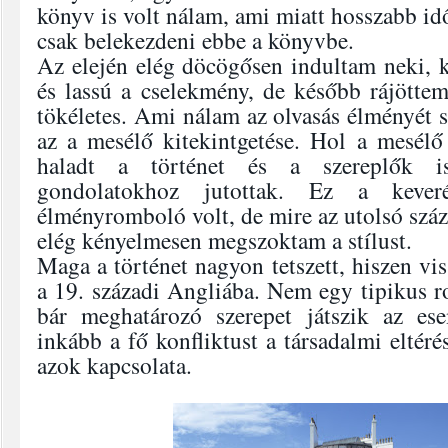
könyv is volt nálam, ami miatt hosszabb idő
csak belekezdeni ebbe a könyvbe.
Az elején elég döcögősen indultam neki, ki
és lassú a cselekmény, de később rájöttem
tökéletes. Ami nálam az olvasás élményét s
az a mesélő kitekintgetése. Hol a mesélő 
haladt a történet és a szereplők is
gondolatokhoz jutottak. Ez a kever
élményromboló volt, de mire az utolsó száz
elég kényelmesen megszoktam a stílust.
Maga a történet nagyon tetszett, hiszen vi
a 19. századi Angliába. Nem egy tipikus r
bár meghatározó szerepet játszik az es
inkább a fő konfliktust a társadalmi eltéré
azok kapcsolata.