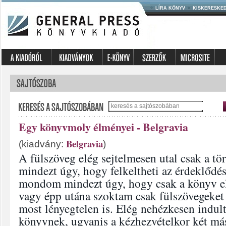
LÍRA KÖNYV
KISKERESKE
Egy könyvmoly élményei - Belgravia
Belgravia
(kiadvány:
)
A fülszöveg elég sejtelmesen utal csak a tö
mindezt úgy, hogy felkeltheti az érdeklődé
mondom mindezt úgy, hogy csak a könyv el
vagy épp utána szoktam csak fülszövegeket 
most lényegtelen is. Elég nehézkesen indul
könyvnek, ugyanis a kézhezvételkor két má