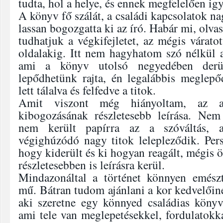
tudta, hol a helye, és ennek megfelelően igy
A könyv fő szálát, a családi kapcsolatok n
lassan bogozgatta ki az író. Habár mi, olva
tudhatjuk a végkifejletet, az mégis várato
oldalakig. Itt nem hagyhatom szó nélkül a
ami a könyv utolsó negyedében der
lepődhetünk rajta, én legalábbis meglep
lett tálalva és felfedve a titok.
Amit viszont még hiányoltam, az a
kibogozásának részletesebb leírása. Ne
nem került papírra az a szóváltás,
végighúzódó nagy titok lelepleződik. Pers
hogy kiderült és ki hogyan reagált, mégis ö
részletesebben is leírásra kerül.
Mindazonáltal a történet könnyen emészt
mű. Bátran tudom ajánlani a kor kedvelőin
aki szeretne egy könnyed családias könyv
ami tele van meglepetésekkel, fordulatokka