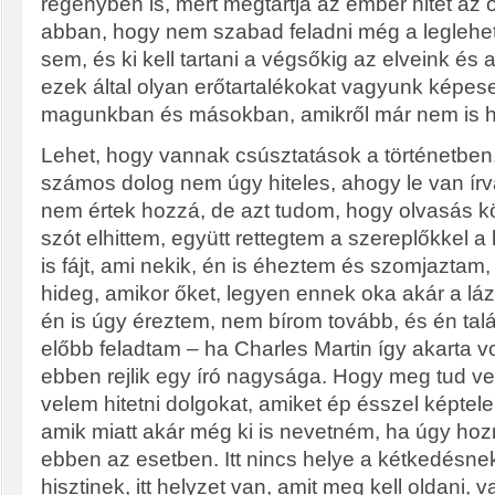
regényben is, mert megtartja az ember hitét az 
abban, hogy nem szabad feladni még a leglehe
sem, és ki kell tartani a végsőkig az elveink és a
ezek által olyan erőtartalékokat vagyunk képese
magunkban és másokban, amikről már nem is hit
Lehet, hogy vannak csúsztatások a történetben, 
számos dolog nem úgy hiteles, ahogy le van ír
nem értek hozzá, de azt tudom, hogy olvasás 
szót elhittem, együtt rettegtem a szereplőkkel 
is fájt, ami nekik, én is éheztem és szomjaztam,
hideg, amikor őket, legyen ennek oka akár a láz,
én is úgy éreztem, nem bírom tovább, és én tal
előbb feladtam – ha Charles Martin így akarta
ebben rejlik egy író nagysága. Hogy meg tud vez
velem hitetni dolgokat, amiket ép ésszel képtele
amik miatt akár még ki is nevetném, ha úgy ho
ebben az esetben. Itt nincs helye a kétkedésnek
hisztinek, itt helyzet van, amit meg kell oldani, v