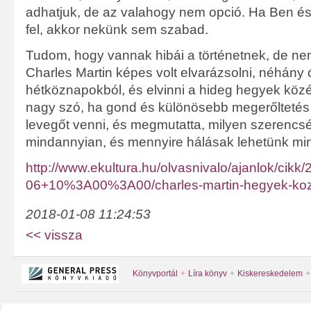
adhatjuk, de az valahogy nem opció. Ha Ben é
fel, akkor nekünk sem szabad.
Tudom, hogy vannak hibái a történetnek, de ne
Charles Martin képes volt elvarázsolni, néhány ó
hétköznapokból, és elvinni a hideg hegyek közé
nagy szó, ha gond és különösebb megerőltetés 
levegőt venni, és megmutatta, milyen szerencs
mindannyian, és mennyire hálásak lehetünk mi
http://www.ekultura.hu/olvasnivalo/ajanlok/cikk
06+10%3A00%3A00/charles-martin-hegyek-koz
2018-01-08 11:24:53
<< vissza
Könyvportál
Líra könyv
Kiskereskedelem