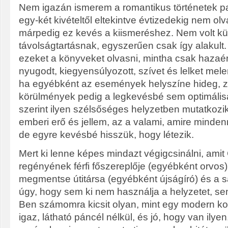
Nem igazán ismerem a romantikus történetek pan
egy-két kivételtől eltekintve évtizedekig nem olv
márpedig ez kevés a kiismeréshez. Nem volt k
távolságtartásnak, egyszerűen csak így alakult.
ezeket a könyveket olvasni, mintha csak hazaé
nyugodt, kiegyensúlyozott, szívet és lelket mel
ha egyébként az események helyszíne hideg, zo
körülmények pedig a legkevésbé sem optimál
szerint ilyen szélsőséges helyzetben mutatkoz
emberi erő és jellem, az a valami, amire minde
de egyre kevésbé hisszük, hogy létezik.
Mert ki lenne képes mindazt végigcsinálni, amit
regényének férfi főszereplője (egyébként orvos)
megmentse útitársa (egyébként újságíró) és a sa
úgy, hogy sem ki nem használja a helyzetet, se
Ben számomra kicsit olyan, mint egy modern kor
igaz, látható páncél nélkül, és jó, hogy van ily