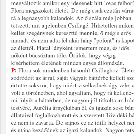
megváltozik amikor egy idegenek hitt lovas felborí
Flora megszokott életét. De még csak ezután várn
rá a legnagyobb kalandok. Az ő szála még jobban
tetszett, mit a jelenben Csillagé. Hihetetlen miken
kellet szegénynek keresztül mennie, ő mégis erős
maradt, és nem adta fel akár hány "pofont" is kapo
az élettől. Fiatal lányként ismertem meg, és idős
nőként búcsúztam tőle. Örülök, hogy végig
kísérhettem életének minden egyes állomásán.
P:
Flora sok mindenben hasonlít Csillaghoz. Élet
sodródott az árral, saját vágyait háttérbe kellett sz
értette sokszor, hogy miért viselkednek úgy vele, 
volt a történetben, ahol agyaltam, hogy rá kellen
mi folyik a háttérben, de nagyon jól titkolta az Író
testvére, Aurélia árnyékában él, és igazán sose bá
állataival foglalkozhatott és a szeretett Tóvidéki há
ez nem is zavarta. De sajnos ez az idilli helyzet n
és utána kezdődnek az igazi kalandok. Nagyon tets