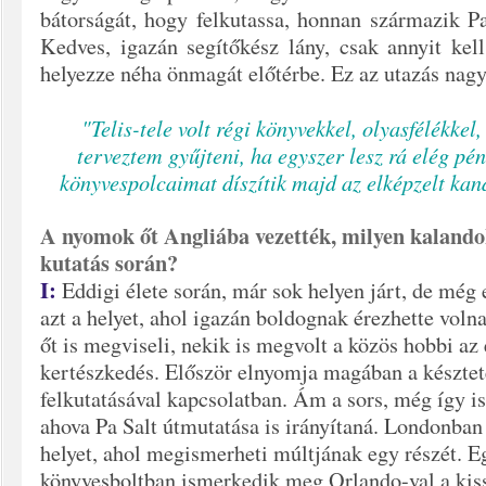
bátorságát, hogy felkutassa, honnan származik P
Kedves, igazán segítőkész lány, csak annyit kel
helyezze néha önmagát előtérbe. Ez az utazás nagyon
"Telis-tele volt régi könyvekkel, olyasfélékkel
terveztem gyűjteni, ha egyszer lesz rá elég pé
könyvespolcaimat díszítik majd az elképzelt kan
A nyomok őt Angliába vezették, milyen kalando
kutatás során?
I:
Eddigi élete során, már sok helyen járt, de még
azt a helyet, ahol igazán boldognak érezhette volna
őt is megviseli, nekik is megvolt a közös hobbi az
kertészkedés. Először elnyomja magában a késztet
felkutatásával kapcsolatban. Ám a sors, még így is 
ahova Pa Salt útmutatása is irányítaná. Londonban 
helyet, ahol megismerheti múltjának egy részét. E
könyvesboltban ismerkedik meg Orlando-val a kiss