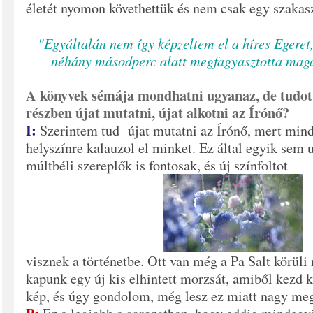
életét nyomon követhettük és nem csak egy szakasz
"Egyáltalán nem így képzeltem el a híres Egeret,
néhány másodperc alatt megfagyasztotta maga 
A könyvek sémája mondhatni ugyanaz, de tudot
részben újat mutatni, újat alkotni az Írónő?
I:
Szerintem tud újat mutatni az Írónő, mert mind
helyszínre kalauzol el minket. Ez által egyik sem 
múltbéli szereplők is fontosak, és új színfoltot
visznek a történetbe. Ott van még a Pa Salt körüli 
kapunk egy új kis elhintett morzsát, amiből kezd 
kép, és úgy gondolom, még lesz ez miatt nagy meg