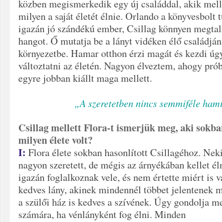
közben megismerkedik egy új családdal, akik mell
milyen a saját életét élnie. Orlando a könyvesbolt tu
igazán jó szándékú ember, Csillag könnyen megtalá
hangot. Ő mutatja be a lányt vidéken élő családján
környezetbe. Hamar otthon érzi magát és kezdi úg
változtatni az életén. Nagyon élveztem, ahogy próbá
egyre jobban kiállt maga mellett.
„A szeretetben nincs semmiféle ha
Csillag mellett Flora-t ismerjük meg, aki sokba
milyen élete volt?
I:
Flora élete sokban hasonlított Csillagéhoz. Neki
nagyon szeretett, de mégis az árnyékában kellet él
igazán foglalkoznak vele, és nem értette miért is 
kedves lány, akinek mindennél többet jelentenek m
a szülői ház is kedves a szívének. Úgy gondolja me
számára, ha
vénlányként fog élni. Minden