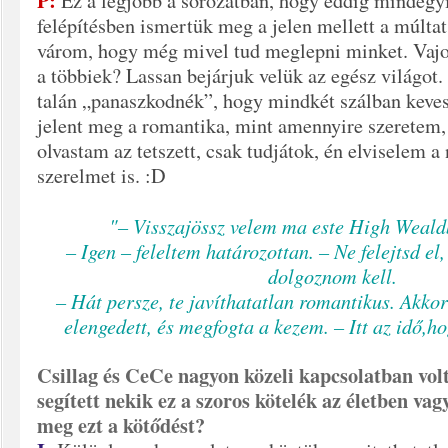
P:
Ez a legjobb a sorozatban, hogy eddig mindegyi
felépítésben ismertük meg a jelen mellett a múlt
várom, hogy még mivel tud meglepni minket. Vaj
a többiek? Lassan bejárjuk velük az egész világot.
talán „panaszkodnék”, hogy mindkét szálban kev
jelent meg a romantika, mint amennyire szeretem,
olvastam az tetszett, csak tudjátok, én elviselem a
szerelmet is. :D
"– Visszajössz velem ma este High Weald
– Igen – feleltem határozottan. – Ne felejtsd e
dolgoznom kell.
– Hát persze, te javíthatatlan romantikus. Akko
elengedett, és megfogta a kezem. – Itt az idő,h
Csillag és CeCe nagyon közeli kapcsolatban vol
segített nekik ez a szoros kötelék az életben va
meg ezt a kötődést?