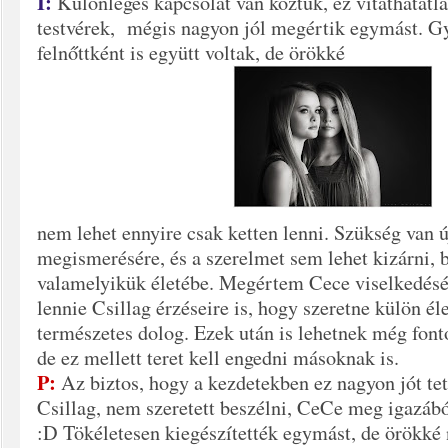
I:
Különleges kapcsolat van köztük, ez vitathatatla
testvérek, mégis nagyon jól megértik egymást. Gye
felnőttként is együtt voltak, de örökké
nem lehet ennyire csak ketten lenni. Szükség van 
megismerésére, és a szerelmet sem lehet kizárni,
valamelyikük életébe. Megértem Cece viselkedését,
lennie Csillag érzéseire is, hogy szeretne külön éle
természetes dolog. Ezek után is lehetnek még fon
de ez mellett teret kell engedni másoknak is.
P:
Az biztos, hogy a kezdetekben ez nagyon jót te
Csillag, nem szeretett beszélni, CeCe meg igazából
:D Tökéletesen kiegészítették egymást, de örökké 