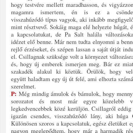
hogy testvére me
llett maradhasson, és vigyázzo
magamra ismertem, én is ez a csönde
visszahúzódó
típus vagyok, aki inkább
megfigyelő
mint résztvevő
. Sokáig maga elé helyezte
húgát, é
a kapcsolatukat
, de
Pa
S
alt halála változásoka
idézet elő benne. Már nem tud
ta elnyomni a benn
rejlő érzéseket
, és szépen lassan a saját útját ind
el. Csillagnak szüksége volt a környezet változás
r
és, hogy új emberek ismer
jen meg. Bár ez
miat
szakadék alakul ki köztük. Örülök, hogy
vel
együ
tt haladtam egy új út felé, ami elhozta számá
szerelmet.
P:
Még mindig ámulok és bámulok, hogy mennyir
sorozatot és most már egyre közelebb 
legkedvencebbek közé kerüljön. Csillagról eddig
igazán csendes, visszahúzódó lány, aki húga
Különösen szoros a kapcsolatuk, egész életüket eg
nagyon meglepődtem, hogy már a harmadik rés