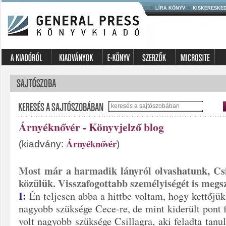
LÍRA KÖNYV
KISKERESKE
Árnyéknővér - Könyvjelző blog
Árnyéknővér
(kiadvány:
)
Most már a harmadik lányról olvashatunk, Csi
közülük. Visszafogottabb személyiségét is megs
I:
Én teljesen abba a hittbe voltam, hogy kettőjük
nagyobb szüksége Cece-re, de mint kiderült pont f
volt nagyobb szüksége Csillagra, aki feladta
tanul