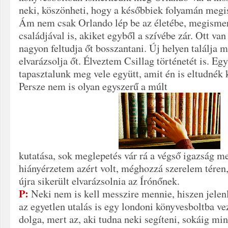
neki, köszönheti, hogy a későbbiek folyamán megis
Ám nem csak Orlando lép be az életébe, megismerk
családjával is, akiket egyből a szívébe zár. Ott va
nagyon feltudja őt bosszantani. Új helyen találja 
elvarázsolja őt. Élveztem Csillag történetét is. Egy
tapasztalunk meg vele együtt, amit én is eltudné
Persze nem is olyan egyszerű a múlt
kutatása, sok meglepetés vár rá a végső igazság m
hiányérzetem azért volt, méghozzá szerelem téren,
újra sikerült elvarázsolnia az Írónőnek.
P:
Neki nem is kell messzire mennie, hiszen jelenl
az egyetlen utalás is egy londoni könyvesboltba ve
dolga, mert az, aki tudna neki segíteni, sokáig min