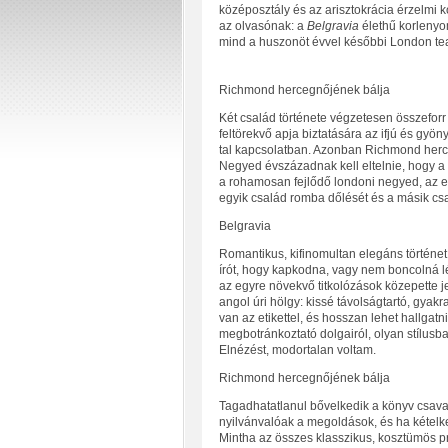
középosztály és az arisztokrácia érzelmi ko
az olvasónak: a
Belgravia
élethű korlenyom
mind a huszonöt évvel későbbi London tea
Richmond hercegnőjének bálja
Két család története végzetesen összefo
feltörekvő apja biztatására az ifjú és gyö
tal kapcsolatban. Azonban Richmond herceg
Negyed évszázadnak kell eltelnie, hogy a
a rohamosan fejlődő londoni negyed, az el
egyik család romba dőlését és a másik csa
Belgravia
Romantikus, kifinomultan elegáns történet
írót, hogy kapkodna, vagy nem boncolná lé
az egyre növekvő titkolózások közepette j
angol úri hölgy: kissé távolságtartó, gyak
van az etikettel, és hosszan lehet hallgatni
megbotránkoztató dolgairól, olyan stílusb
Elnézést, modortalan voltam.
Richmond hercegnőjének bálja
Tagadhatatlanul bővelkedik a könyv csavar
nyilvánvalóak a megoldások, és ha kételked
Mintha az összes klasszikus, kosztümös p