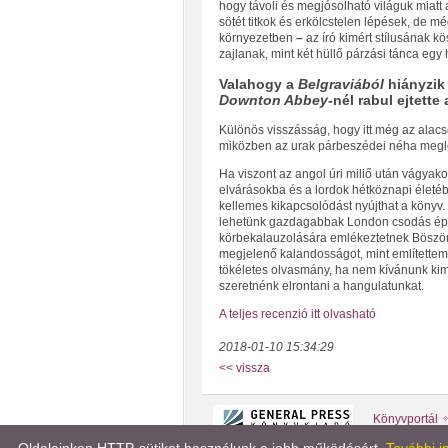
hogy távoli és megjósolható világuk miatt
sötét titkok és erkölcstelen lépések, de 
környezetben
–
az író kimért stílusának 
zajlanak, mint két hüllő párzási tánca eg
Valahogy a
Belgraviából
hiányzik 
Downton Abbey-
nél rabul ejtette
Különös visszásság, hogy itt még az ala
miközben az urak párbeszédei néha megl
Ha viszont az angol úri miliő után vágyak
elvárásokba és a lordok hétköznapi életé
kellemes kikapcsolódást nyújthat a könyv.
lehetünk gazdagabbak London csodás épüle
körbekalauzolására emlékeztetnek Bösz
megjelenő kalandosságot, mint említettem, 
tökéletes olvasmány, ha nem kívánunk ki
szeretnénk elrontani a hangulatunkat.
A teljes recenzió itt olvasható
2018-01-10 15:34:29
<< vissza
Könyvportál