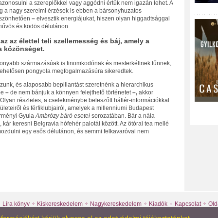
 azonosulni a szereplőkkel vagy aggódni értük nem igazán lehet. A
még a nagy szerelmi érzések is ebben a bársonyhuzatos
köszönhetően
–
elvesztik energiájukat, hiszen olyan higgadtsággal
y hűvös és ködös délutánon.
az az élettel teli szellemesség és báj, amely a
 a közönséget.
csonyabb származásúak is finomkodónak és mesterkéltnek tűnnek,
ehetősen pongyola megfogalmazásúra sikeredtek.
ozunk, és alaposabb bepillantást szeretnénk a hierarchikus
be
–
de nem bánjuk a könnyen felejthető történetet
–,
akkor
 Olyan részletes, a cselekménybe beleszőtt háttér-információkkal
teiről és férfiklubjairól, amelyek a millenniumi Budapest
örményi Gyula
Ambrózy báró esetei
sorozatában. Bár a nála
kár keresni Belgravia hófehér palotái között. Az ötórai tea mellé
mozdulni egy esős délutánon, és semmi felkavaróval nem
Líra könyv
Kiskereskedelem
Nagykereskedelem
Kiadók
Kapcsolat
Old