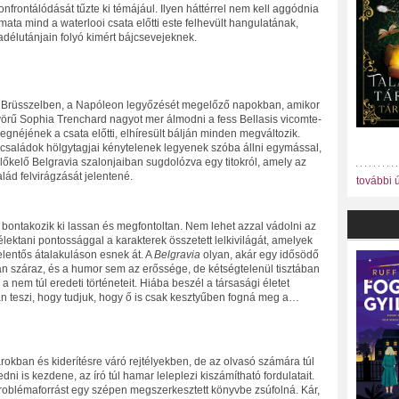
nfrontálódását tűzte ki témájául. Ilyen háttérrel nem kell aggódnia
ata mind a waterlooi csata előtti este felhevült hangulatának,
délutánjain folyó kimért bájcsevejeknek.
rr Brüsszelben, a Napóleon legyőzését megelőző napokban, amikor
nyörű Sophia Trenchard nagyot mer álmodni a fess Bellasis vicomte-
néjének a csata előtti, elhíresült bálján minden megváltozik.
 családok hölgytagjai kénytelenek legyenek szóba állni egymással,
őkelő Belgravia szalonjaiban sugdolózva egy titokról, amely az
lád felvirágzását jelentené.
további 
 bontakozik ki lassan és megfontoltan. Nem lehet azzal vádolni az
lektani pontossággal a karakterek összetett lelkivilágát, amelyek
elentős átalakuláson esnek át. A
Belgravia
olyan, akár egy idősödő
ran száraz, és a humor sem az erőssége, de kétségtelenül tisztában
 a nem túl eredeti történeteit. Hiába beszél a társasági életet
an teszi, hogy tudjuk, hogy ő is csak kesztyűben fogná meg a…
okban és kiderítésre váró rejtélyekben, de az olvasó számára túl
ni is kezdene, az író túl hamar leleplezi kiszámítható fordulatait.
roblémaforrást egy szépen megszerkesztett könyvbe zsúfolná. Kár,