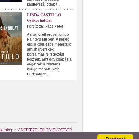
kastélyszállodába...
LINDA CASTILLO
Gyilkos indulat
Fordította: Rácz Péter
A nyár őrült erővel tombol
Painters Millben. A meleg
elől a cserjésbe menekülő
amish gyerekek
borzalmas felfedezést
tesznek, ami egy csapásra
véget vet a kisváros
nyugalmának. Kate
Burkholder...
altérkép
ADATKEZELÉSI TÁJÉKOZTATÓ