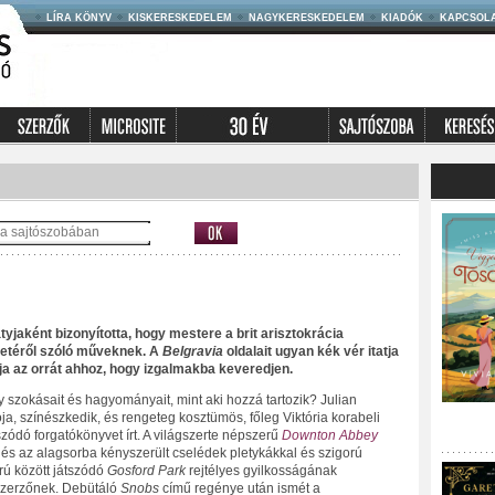
LÍRA KÖNYV
KISKERESKEDELEM
NAGYKERESKEDELEM
KIADÓK
KAPCSOL
tyjaként bizonyította, hogy mestere a brit arisztokrácia
letéről szóló műveknek. A
Belgravia
oldalait ugyan kék vér itatja
dja az orrát ahhoz, hogy izgalmakba keveredjen.
y szokásait és hagyományait, mint aki hozzá tartozik? Julian
ja, színészkedik, és rengeteg kosztümös, főleg Viktória korabeli
zódó forgatókönyvet írt. A világszerte népszerű
Downton Abbey
és az alagsorba kényszerült cselédek pletykákkal és szigorú
orú között játszódó
Gosford Park
rejtélyes gyilkosságának
szerzőnek. Debütáló
Snobs
című regénye után ismét a