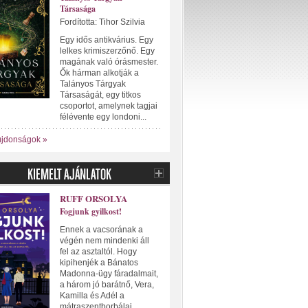
Társasága
Fordította: Tihor Szilvia
Egy idős antikvárius. Egy
lelkes krimiszerzőnő. Egy
magának való órásmester.
Ők hárman alkotják a
Talányos Tárgyak
Társaságát, egy titkos
csoportot, amelynek tagjai
félévente egy londoni...
újdonságok »
RUFF ORSOLYA
Fogjunk gyilkost!
Ennek a vacsorának a
végén nem mindenki áll
fel az asztaltól. Hogy
kipihenjék a Bánatos
Madonna-ügy fáradalmait,
a három jó barátnő, Vera,
Kamilla és Adél a
mátraszentborbálai