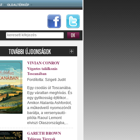
AT
OLDALTÉRKÉP
VIVIAN CONROY
Végzetes találkozás
Toscanában
Fordította: Szigeti Judit
Egy csodás út Toscanába.
Egy váratlan meghívás. És
egy gyilkosság éjfélkor...
Amikor Atalanta Ashfordot,
a műkedvelő nyomozónőt
barátja, a versenyautó-
pilóta Raoul Lemont
elviszi Olaszországba,...
GARETH BROWN
Talányos Tárgyak