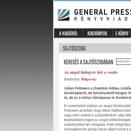
Az angol hidegvér lett a veszte
Belgravia
(kiadvány:
)
Julian Fellowes a
Downton Abbey
szülőa
távolságtartó, de botrányoktól hangos é
át, de ez a könyv túlságosan is fennhor
Ki ismerhetné jobban az angol felsőosztál
Fellowes amellett, hogy West Stafford báró
vagy nem sokkal a századforduló után játs
bepillantást enged az angol előkelőségek 
szabályokkal teli világába. A két világháb
szövegkönyve pedig Oscar-díjat hozott a 