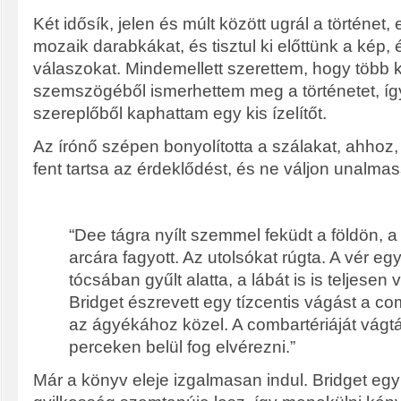
Két idősík, jelen és múlt között ugrál a történet,
mozaik darabkákat, és tisztul ki előttünk a kép,
válaszokat. Mindemellett szerettem, hogy több 
szemszögéből ismerhettem meg a történetet, í
szereplőből kaphattam egy kis ízelítőt.
Az írónő szépen bonyolította a szálakat, ahhoz
fent tartsa az érdeklődést, és ne váljon unalmas
“Dee tágra nyílt szemmel feküdt a földön, 
arcára fagyott. Az utolsókat rúgta. A vér e
tócsában gyűlt alatta, a lábát is is teljesen 
Bridget észrevett egy tízcentis vágást a c
az ágyékához közel. A combartériáját vágták
perceken belül fog elvérezni.”
Már a könyv eleje izgalmasan indul. Bridget eg