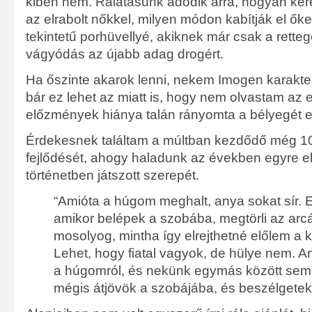
kiben nem. Rálátásunk adódik arra, hogyan ke
az elrabolt nőkkel, milyen módon kabítják el őket
tekintetű porhüvellyé, akiknek már csak a rette
vágyódás az újabb adag drogért.
Ha őszinte akarok lenni, nekem Imogen karakter
bár ez lehet az miatt is, hogy nem olvastam az e
előzmények hiánya talán rányomta a bélyegét e
Érdekesnek találtam a múltban kezdődő még 10 
fejlődését, ahogy haladunk az években egyre elő
történetben játszott szerepét.
“Amióta a húgom meghalt, anya sokat sír. E
amikor belépek a szobába, megtörli az arcá
mosolyog, mintha így elrejthetné előlem a
Lehet, hogy fiatal vagyok, de hülye nem. 
a húgomról, és nekünk egymás között sem
mégis átjövök a szobájába, és beszélgetek 