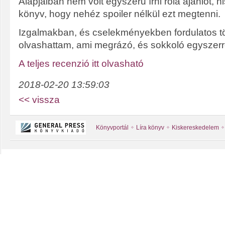
Alapjaiban nem volt egyszerű írni róla ajánlót, 
könyv, hogy nehéz spoiler nélkül ezt megtenni.
Izgalmakban, és cselekményekben fordulatos tö
olvashattam, ami megrázó, és sokkoló egyszerr
A teljes recenzió itt olvasható
2018-02-20 13:59:03
<< vissza
Könyvportál
Líra könyv
Kiskereskedelem