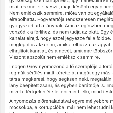
gyilkosság szemtanúja lesz, így menekülni kény
miatt eszméletét veszti, majd később egy pinc
Nem emlékszik semmire, mióta van ott egyáltalán
elrabolhatta. Fogvatartója rendszeresen meglát
gyógyszert ad a lánynak. Ami az egészben me
vonzódik a férfihez, és nem tudja az okát. Egy 
kanalat elrejti, hogy ezzel jegyezze fel a földbe, 
meglepetés akkor éri, amikor elhúzza az ágyat, 
elhajlított kanalat, és a nevét, amit már többször
Viszont abszolút nem emlékszik semmire.
Imogen Grey nyomozónő a fő szereplője a törté
régmúlt sérülés miatt kérette át magát egy mási
társa megkeresi, hogy segítsen neki, megtalálni 
lány beépített zsaru, és egyben barátnője is. Im
mivel a férfi jelenléte feltépi mind lelki, mind testi
A nyomozás előrehaladtával egyre mélyebbre m
mocsokba, a korrupcióba, már nem lehet tudni k