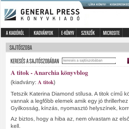
LÍRA KÖNYV
KISKERESKE
A titok - Anarchia könyvblog
A titok
(kiadvány:
)
Tetszik Katerina Diamond stílusa. A titok című
vannak a legfőbb elemek amik egy jó thrillerhez
Gyilkosság, kínzás, nyomasztó helyszínek, korr
Az biztos, hogy a hiba az, nem olvastam az első
kell.