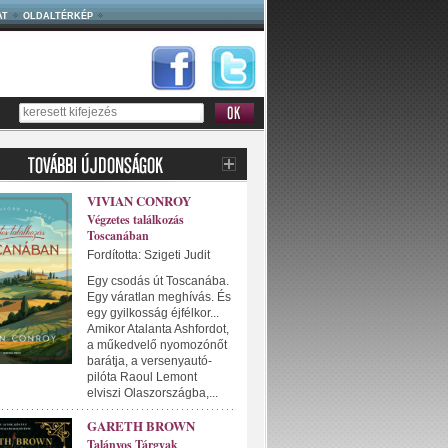
AT
OLDALTÉRKÉP
VIVIAN CONROY
Végzetes találkozás
Toscanában
Fordította: Szigeti Judit
Egy csodás út Toscanába.
Egy váratlan meghívás. És
egy gyilkosság éjfélkor...
Amikor Atalanta Ashfordot,
a műkedvelő nyomozónőt
barátja, a versenyautó-
pilóta Raoul Lemont
elviszi Olaszországba,...
GARETH BROWN
Talányos Tárgyak