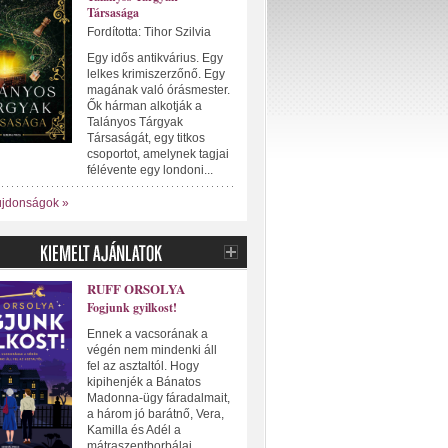
Társasága
Fordította: Tihor Szilvia
Egy idős antikvárius. Egy
lelkes krimiszerzőnő. Egy
magának való órásmester.
Ők hárman alkotják a
Talányos Tárgyak
Társaságát, egy titkos
csoportot, amelynek tagjai
félévente egy londoni...
újdonságok »
RUFF ORSOLYA
Fogjunk gyilkost!
Ennek a vacsorának a
végén nem mindenki áll
fel az asztaltól. Hogy
kipihenjék a Bánatos
Madonna-ügy fáradalmait,
a három jó barátnő, Vera,
Kamilla és Adél a
mátraszentborbálai