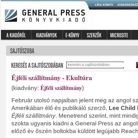
LÍRA KÖNYV
KISKERESKE
Éjféli szállítmány - Ekultúra
Éjféli szállítmány
(kiadvány:
)
Február utolsó napjaiban jelent meg az angol s
Amerikában élő és publikáló szerző,
Lee Child
Éjféli szállítmány
. Menetrend szerint, mint mindig
szokta ugyanis kiadni a General Press az angol
előző év őszén boltokba küldött legújabb Reach