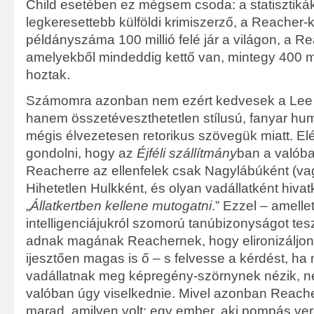
Child esetében ez mégsem csoda: a statisztikák
legkeresettebb külföldi krimiszerző, a Reacher-
példányszáma 100 millió felé jár a világon, a Re
amelyekből mindeddig kettő van, mintegy 400 mil
hoztak.
Számomra azonban nem ezért kedvesek a Lee 
hanem összetéveszthetetlen stílusú, fanyar hum
mégis élvezetesen retorikus szövegük miatt. El
gondolni, hogy az
Éjféli szállítmány
ban a valóba
Reacherre az ellenfelek csak Nagylábúként (vagy
Hihetetlen Hulkként, és olyan vadállatként hivat
„
Állatkertben kellene mutogatni
.” Ezzel – amellet
intelligenciájukról szomorú tanúbizonyságot tes
adnak magának Reachernek, hogy elironizáljon
ijesztően magas is ő – s felvesse a kérdést, ha 
vadállatnak meg képregény-szörnynek nézik, n
valóban úgy viselkednie. Mivel azonban Reacher
marad, amilyen volt: egy ember, aki pompás ve