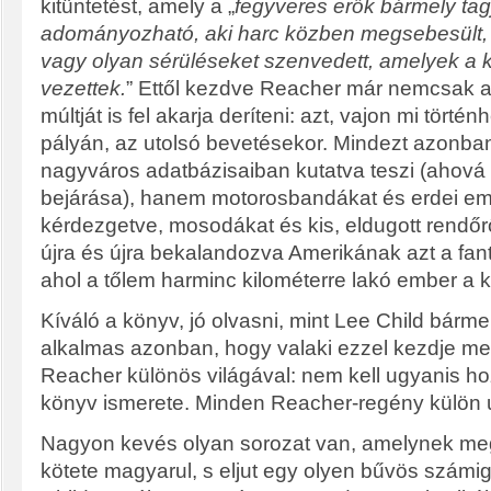
kitüntetést, amely a „
fegyveres erők bármely ta
adományozható, aki harc közben megsebesült, é
vagy olyan sérüléseket szenvedett, amelyek a 
vezettek.
” Ettől kezdve Reacher már nemcsak a
múltját is fel akarja deríteni: azt, vajon mi történ
pályán, az utolsó bevetésekor. Mindezt azonba
nagyváros adatbázisaiban kutatva teszi (ahová
bejárása), hanem motorosbandákat és erdei e
kérdezgetve, mosodákat és kis, eldugott rendőrő
újra és újra bekalandozva Amerikának azt a fant
ahol a tőlem harminc kilométerre lakó ember a 
Kíváló a könyv, jó olvasni, mint Lee Child bármel
alkalmas azonban, hogy valaki ezzel kezdje m
Reacher különös világával: nem kell ugyanis h
könyv ismerete. Minden Reacher-regény külön 
Nagyon kevés olyan sorozat van, amelynek me
kötete magyarul, s eljut egy olyen bűvös számig