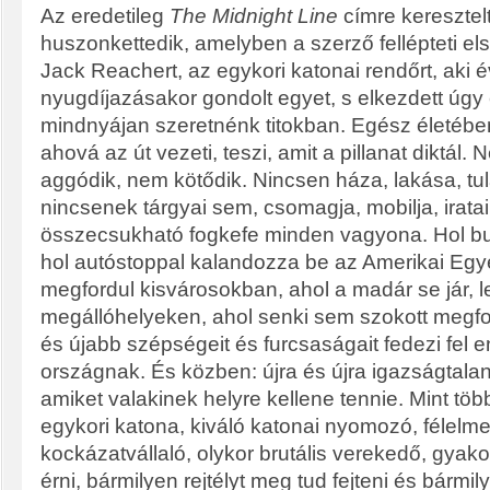
Az eredetileg
The Midnight Line
címre keresztelt
huszonkettedik, amelyben a szerző fellépteti el
Jack Reachert, az egykori katonai rendőrt, aki éve
nyugdíjazásakor gondolt egyet, s elkezdett úgy 
mindnyájan szeretnénk titokban. Egész életébe
ahová az út vezeti, teszi, amit a pillanat diktál.
aggódik, nem kötődik. Nincsen háza, lakása, tul
nincsenek tárgyai sem, csomagja, mobilja, iratai
összecsukható fogkefe minden vagyona. Hol bus
hol autóstoppal kalandozza be az Amerikai Egye
megfordul kisvárosokban, ahol a madár se jár, l
megállóhelyeken, ahol senki sem szokott megfor
és újabb szépségeit és furcsaságait fedezi fel 
országnak. És közben: újra és újra igazságtala
amiket valakinek helyre kellene tennie. Mint töb
egykori katona, kiváló katonai nyomozó, félelmet
kockázatvállaló, olykor brutális verekedő, gyakor
érni, bármilyen rejtélyt meg tud fejteni és bárm