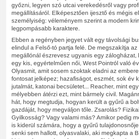
győzni, legyen szó utcai verekedésről vagy prof
megállításáról. Elképesztően ijesztő és mégis 
személyiség: véleményem szerint a modern krimi-
legpompásabb karaktere.
Ebben a regényben jegyet vált egy távolsági bu
elindul a Felső-tó partja felé. De megszakítja a
megállónál észrevesz ugyanis egy zálogházat, 
egy kis, egyértelműen női, West Pointról való é
Olyasmit, amit sosem szoktak eladni az embere
fontosat jelképez; hazafiságot, eszmét, sok é
jutalmát, katonai becsületet... Reacher, mint eg
mélyebben átérzi ezt, mint bármely civil. Mag
hát, hogy megtudja, hogyan került a gyűrű a bolt
gazdáját, hogy megváljon tőle. Zsarolás? Fizika
Gyilkosság? Vagy valami más? Amikor pedig me
is kiderül számára, hogy a gyűrű tulajdonosnője,
senki sem hallott, olyasvalaki, aki megkapta a B