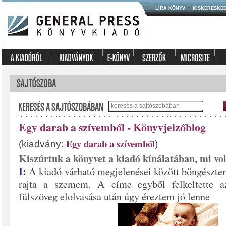
LÍRA KÖNYV
KISKERESKE
Egy darab a szívemből - Könyvjelzőblog
Egy darab a szívemből
(kiadvány:
)
Kiszúrtuk a könyvet a kiadó kínálatában, mi vo
I:
A kiadó várható megjelenései között böngészte
rajta a szemem. A címe egyből felkeltette a
fülszöveg elolvasása után úgy éreztem jó lenne