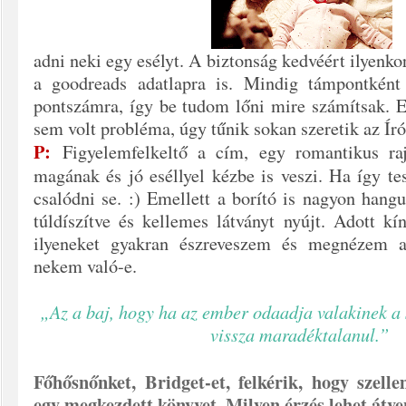
adni neki egy esélyt. A biztonság kedvéért ilyenko
a goodreads adatlapra is. Mindig támpontként 
pontszámra, így be tudom lőni mire számítsak. E
sem volt probléma, úgy tűnik sokan szeretik az Író
P:
Figyelemfelkeltő a cím, egy romantikus ra
magának és jó eséllyel kézbe is veszi. Ha így t
csalódni se. :) Emellett a borító is nagyon hangul
túldíszítve és kellemes látványt nyújt. Adott k
ilyeneket gyakran észreveszem és megnézem a 
nekem való-e.
„Az a baj, hogy ha az ember odaadja valakinek a 
vissza maradéktalanul.”
Főhősnőnket, Bridget-et, felkérik, hogy szell
egy megkezdett könyvet. Milyen érzés lehet át