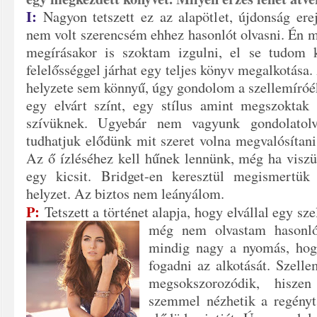
I:
Nagyon tetszett ez az alapötlet, újdonság ere
nem volt szerencsém ehhez hasonlót olvasni. Én 
megírásakor is szoktam izgulni, el se tudom 
felelősséggel járhat egy teljes könyv megalkotása.
helyzete sem könnyű, úgy gondolom a szellemíró
egy elvárt
színt, egy stílus amint megszoktak
szívüknek. Ugyebár nem vagyunk gondolatol
tudhatjuk elődünk mit szeret volna megvalósítani
Az ő ízléséhez kell hűnek lennünk, még ha visz
egy kicsit. Bridget-en keresztül megismertük
helyzet. Az biztos nem leányálom.
P:
Tetszett a történet alapja, hogy elvállal egy s
még nem olvastam
hasonl
mindig nagy a nyomás, hog
fogadni az alkotását. Szell
megsokszorozódik, hiszen
szemmel nézhetik a regényt,