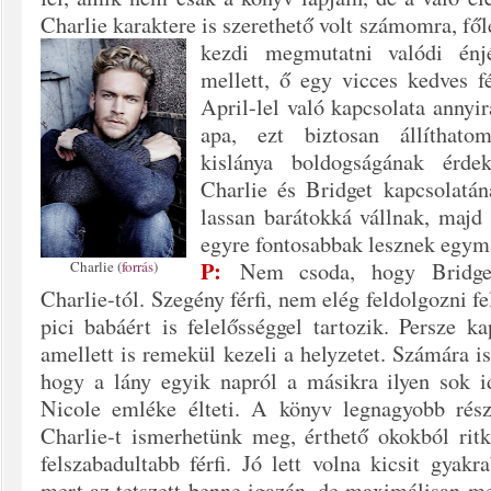
Charlie karaktere is szerethető volt számomra, fő
kezdi megmutatni valódi énj
mellett, ő egy vicces kedves f
April-lel való kapcsolata annyir
apa, ezt biztosan állíthat
kislánya boldogságának érde
Charlie és Bridget
kapcsolatán
lassan barátokká vállnak, majd
egyre fontosabbak lesznek egym
P:
Charlie (
forrás
)
Nem csoda, hogy Bridget 
Charlie-tól. Szegény férfi, nem elég feldolgozni fe
pici babáért is felelősséggel tartozik. Persze k
amellett is remekül kezeli a helyzetet. Számára is
hogy a lány egyik napról a másikra ilyen sok id
Nicole emléke élteti. A könyv legnagyobb ré
Charlie-t ismerhetünk meg, érthető okokból ritk
felszabadultabb férfi. Jó lett volna kicsit gyakra
mert az tetszett benne igazán, de maximálisan m