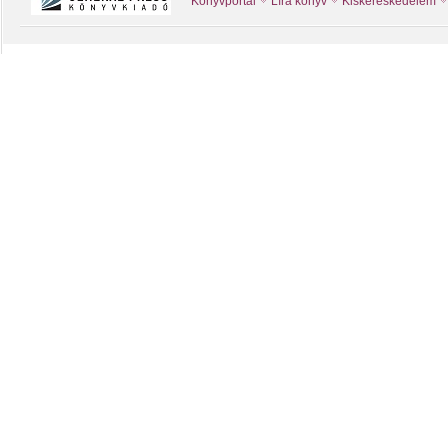
Könyvportál
Líra könyv
Kiskereskedelem