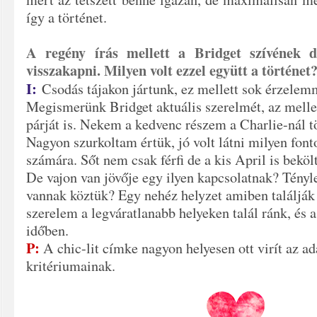
így a történet.
A regény írás mellett a Bridget szívének da
visszakapni. Milyen volt ezzel együtt a történet
I:
Csodás tájakon jártunk, ez mellett sok érzelemm
Megismerünk Bridget aktuális szerelmét, az mellet
párját is. Nekem a kedvenc részem a Charlie-nál tö
Nagyon szurkoltam értük, jó volt látni milyen fon
számára. Sőt nem csak férfi de a kis April is beköl
De vajon van jövője egy ilyen kapcsolatnak? Tényl
vannak köztük? Egy nehéz helyzet amiben találják
szerelem a legváratlanabb helyeken talál ránk, és 
időben.
P:
A chic-lit címke nagyon helyesen ott virít az ada
kritériumainak.