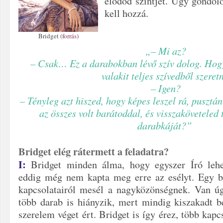
elődöd szintjét. Úgy gondol
kell hozzá.
Bridget (
forrás
)
„– Mi az?
– Csak… Ez a darabokban lévő szív dolog. Hogy 
valakit teljes szívedből szeretn
– Igen?
– Tényleg azt hiszed, hogy képes leszel rá, pusztán
az összes volt barátoddal, és visszaköveteled 
darabkáját?”
Bridget elég rátermett a feladatra?
I:
Bridget minden álma, hogy egyszer Író leh
eddig még nem kapta meg erre az esélyt. Egy bl
kapcsolatairól mesél a nagyközönségnek. Van ú
több darab is hiányzik, mert mindig kiszakadt b
szerelem véget ért. Bridget is így érez, több kapc