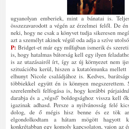
ugyanolyan emberiek, mint a bánatai is. Telje
összezavarodott a végén az érzelmei felől. De é
neki, hogy ne csak a könyvet tudja sikeresen meg
azt a személyt akinek végül oda adja a szíve utolsó
P:
Bridget-et már egy műfajban ismerik és szereti
is, hogy hatalmas bátorság
kell egy ilyen feladath
is az utazásairól írt, így az új környezet nem ije
szituációba kerül, hiszen a kutatómunka mellett
elhunyt Nicole családjához is. Kedves, barátság
többiekkel együtt én is könnyen megszerettem. 
szerelembeli felfogása is, hogy korábbi párjaid
darabja és a „végső’ boldogsághoz vissza kell ő
igazinak adhasd. Persze a nyilvánosság felé kic
dolog, de ő mégis hisz benne és ez tök ar
elgondolkodtam a hátam mögött hagyott kap
konkrétabban egy komoly kapcsolaton, vajon az é