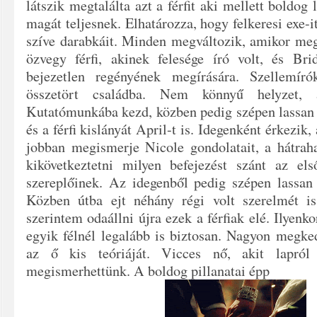
látszik megtalálta azt a férfit aki mellett boldog
magát teljesnek. Elhatározza, hogy felkeresi exe-it
szíve darabkáit. Minden megváltozik, amikor meg
özvegy férfi, akinek felesége író volt, és Br
bejezetlen regényének megírására. Szellemír
összetört családba. Nem könnyű helyzet, a
Kutatómunkába kezd, közben pedig szépen lassan 
és a férfi kislányát April-t is. Idegenként érkezik,
jobban megismerje Nicole gondolatait, a hátraha
kikövetkeztetni milyen befejezést szánt az el
szereplőinek. Az idegenből pedig szépen lassan
Közben útba ejt néhány régi volt szerelmét i
szerintem odaállni újra ezek a férfiak elé. Ilyenko
egyik félnél legalább is biztosan. Nagyon megke
az ő kis teóriáját. Vicces nő, akit lapról
megismerhettünk. A boldog pillanatai épp