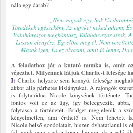
nála egy darab?
„Nem vagyok egy, Sok kis darabból
Töredékek egészeként, Az egyiket neked adtam, És 
Valahányszor megbántasz, Valahányszor sírok, A 
Lassan elenyész, Egyelőre még él, Nem veszítetté
Mások igen, És ez olyasmi, amit jó lenne, Ha n
A feladathoz jár a kutató munka is, amit az
végezhet. Milyennek látjuk Charlie-t felesége h
I:
Charlie helyzete sem könnyű, felesége meghalt
akkor alig párhetes kislányukat. A rajongók szer
is folytatódna Nicole könyvének története.
Tud
fontos volt ez az ügy, így beleegyezik, abba,
folytassa a történetét. Bridget megjelenik a szí
kényelmetlen, ami érthető is. Nem lehetett 
Nicole belső gondolatait, hiszen óvhatatlanul is o
fel, amik nem csak a könyv lapjain, de a való él