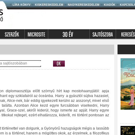
LÍRA KÖNYV
KISKERESKEDELEM
NAGYKERESKEDELEM
KIADÓK
KAPCSOL
son diplomaosztója előtt szörnyű hírt kap mostohaanyjától: apja
ant egy sziklafalról az óceánba. Harry a gyásztól sújtva hazasiet,
k, Alice-nek, bár eddig igyekezett kerülni az asszonyt, mivel első
találta. Azonban Alice kezd egyre furcsábban viselkedni, Harry
nyal, Grace-szel, akiről kiderül, hogy ismerte az apját. Harry egyre
titkokat rejteget, ezért elhatározza, kideríti, mi történt pontosan az
lt történettel van dolgunk, a Gyönyörű hazugságok mégis a lassúbb
em is a történet, hanem a mögöttes okok, az érzelmek, a filozofikus