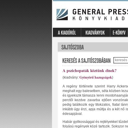
A pszichopaták köztünk élnek?
Gyönyörű hazugságok
(kiadvány:
)
A regény története szerint Harry ​Acker
meghalt egy balesetben, séta közben lezuh
és igyekszik támasza lenni mostohaanyjána
perctől kezdve zavarba ejtően vonzónak 
pedig találkozik egy titokzatos, fiatal lán
inkább úgy érzi, apja múltja és a két nő is 
édesapjával.
Habár gyilkossággal és rejtélyekkel tűzde
folyású regények közé tartozik. Sokszor n