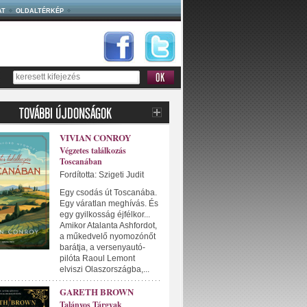
AT
OLDALTÉRKÉP
VIVIAN CONROY
Végzetes találkozás
Toscanában
Fordította: Szigeti Judit
Egy csodás út Toscanába.
Egy váratlan meghívás. És
egy gyilkosság éjfélkor...
Amikor Atalanta Ashfordot,
a műkedvelő nyomozónőt
barátja, a versenyautó-
pilóta Raoul Lemont
elviszi Olaszországba,...
GARETH BROWN
Talányos Tárgyak