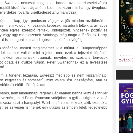
ter Swanson nemcsak megmutat, hanem az emberi cselekvések
zereplőit kissé távolságtartóan kezeli, sokszor mintha egy üvegbúra
egy érdekes rovarfaj viselkedését tanulmányozza.
őpontot kap, így pontosan végigkövetjük minden rezdülésüket,
zel, nem kötődünk hozzájuk, képesek maradunk tetteik tárgyilagos
den egyes szereplő remekül kidolgozott, nincsenek pozitív és
így vagy úgy cselekszenek. Valahogy még maga a főhős, az Harry,
 ő is elidegenített marad egészen a történet végéig.
n történései mellett megismerhetjük a múltat is. Tulajdonképpen
kesebbek voltak, mint a jelen, mert ezek a fejezetek lépésről
rmekkori események, traumák, nevelési és szociális tényezők
további 
zociopata és gyilkos váljon. Peter Swansonnak ez a levezetése
tó.
m a történet lezárása. Egyrészt meglepő és nem kiszámítható,
 kegyetlen és sorsszerű, mint valami ősi igazságtétel, ami az
rkölcsök előtti időkből fakad.
kes, nem mindennapi regény. Bár vannak benne krimi és thriller
nevezném, mert Peter Swanson valójában a gyilkossághoz vezető
ozásra teszi a hangsúlyt. Ezért is ajánlom azoknak, akik szeretik a
eket, és szívesen tennének egy utazás az emberi lélek legsötétebb