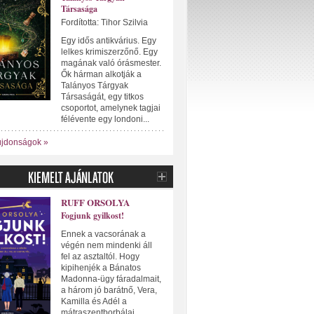
Társasága
Fordította: Tihor Szilvia
Egy idős antikvárius. Egy
lelkes krimiszerzőnő. Egy
magának való órásmester.
Ők hárman alkotják a
Talányos Tárgyak
Társaságát, egy titkos
csoportot, amelynek tagjai
félévente egy londoni...
újdonságok »
RUFF ORSOLYA
Fogjunk gyilkost!
Ennek a vacsorának a
végén nem mindenki áll
fel az asztaltól. Hogy
kipihenjék a Bánatos
Madonna-ügy fáradalmait,
a három jó barátnő, Vera,
Kamilla és Adél a
mátraszentborbálai