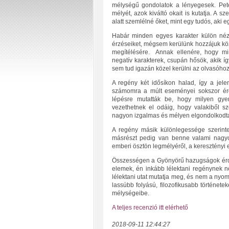
mélységű gondolatok a lényegesek. Pe
mélyét, azok kiváltó okait is kutatja. A s
alatt szemlélné őket, mint egy tudós, aki 
Habár minden egyes karakter külön néz
érzéseiket, mégsem kerülünk hozzájuk kö
megítélésére. Annak ellenére, hogy min
negatív karakterek, csupán hősök, akik 
sem tud igazán közel kerülni az olvasóhoz,
A regény két idősíkon halad, így a jele
számomra a múlt eseményei sokszor érde
lépésre mutatták be, hogy milyen gye
vezethetnek el odáig, hogy valakiből s
nagyon izgalmas és mélyen elgondolkodta
A regény másik különlegessége szerinte
másrészt pedig van benne valami nagyon
emberi ösztön legmélyéről, a keresztényi e
Összességen a Gyönyörű hazugságok érde
elemek, én inkább lélektani regénynek 
lélektani utat mutatja meg, és nem a nyom
lassúbb folyású, filozofikusabb történet
mélységeibe.
A teljes recenzió itt elérhető
2018-09-11 12:44:27