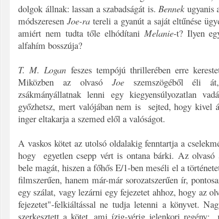
dolgok állnak: lassan a szabadságát is.
Bennek
ugyanis a
módszeresen
Joe-ra
tereli a gyanút a saját eltűnése üg
amiért nem tudta tőle elhódítani
Melanie
-t? Ilyen e
alfahím bosszúja?
T. M. Logan
feszes tempójú thrillerében erre kerestet
Miközben az olvasó
Joe
szemszögéből éli á
zsákmányállatnak lenni egy kiegyensúlyozatlan vad
győzhetsz, mert valójában nem is sejted, hogy kivel 
inger eltakarja a szemed elől a valóságot.
A vaskos kötet az utolsó oldalakig fenntartja a cselekmé
hogy egyetlen csepp vért is ontana bárki. Az olvasó 
bele magát, hiszen a főhős E/1-ben meséli el a történet
filmszerűen, hanem már-már sorozatszerűen ír, pontosan
egy szálat, vagy lezárni egy fejezetet ahhoz, hogy az o
fejezetet"-felkiáltással ne tudja letenni a könyvet. N
szerkesztett a kötet, ami ízig-vérig jelenkori regény