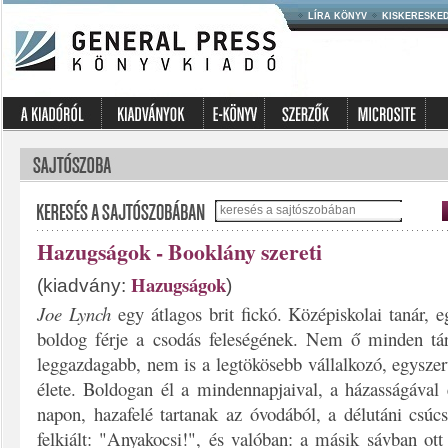
LÍRA KÖNYV
KISKERESKE
Hazugságok - Booklány szereti
Hazugságok
(kiadvány:
)
Joe Lynch
egy átlagos brit fickó. Középiskolai tanár, 
boldog férje a csodás feleségének. Nem ő minden tá
leggazdagabb, nem is a legtökösebb vállalkozó, egysze
élete. Boldogan él a mindennapjaival, a házasságával 
napon, hazafelé tartanak az óvodából, a délutáni csúcs
felkiált: "Anyakocsi!", és valóban: a másik sávban ott