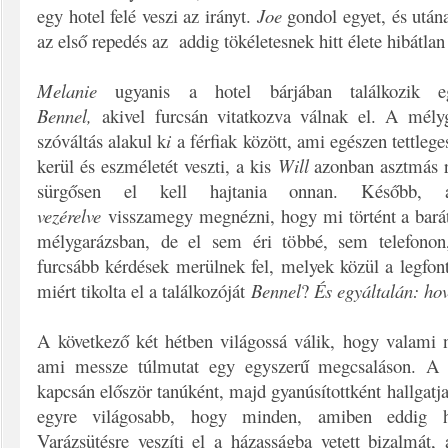
egy hotel felé veszi az irányt.
Joe
gondol egyet, és után
az első repedés az addig tökéletesnek hitt élete hibátla
Melanie
ugyanis a hotel bárjában találkozik eg
Bennel,
akivel furcsán vitatkozva válnak el. A mély
szóváltás alakul k
i
a férfiak között, ami egészen tettlege
kerül és eszméletét veszti, a kis
Will
azonban asztmás 
sürgősen el kell hajtania onnan. Később,
vezérelve
visszamegy megnézni, hogy mi történt a barát
mélygarázsban, de el sem éri többé, sem telefono
furcsább kérdések merülnek fel, melyek közül a legfon
miért tikolta el a találkozóját
Bennel
?
És egyáltalán: hov
A következő két hétben világossá válik, hogy valami 
ami messze túlmutat egy egyszerű megcsaláson. A
kapcsán először tanúként, majd gyanúsítottként hallgatja
egyre világosabb, hogy minden, amiben eddig hit
Varázsütésre veszíti el a házasságba vetett bizalmát