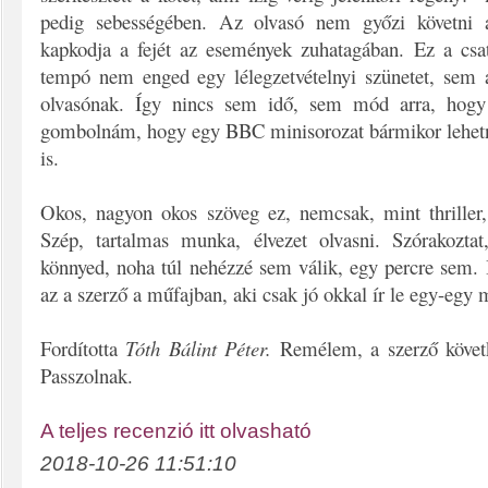
pedig sebességében. Az olvasó nem győzi követni a
kapkodja a fejét az események zuhatagában. Ez a csat
tempó nem enged egy lélegzetvételnyi szünetet, sem 
olvasónak. Így nincs sem idő, sem mód arra, hogy 
gombolnám, hogy egy BBC minisorozat bármikor lehetne
is.
Okos, nagyon okos szöveg ez, nemcsak, mint thriller
Szép, tartalmas munka, élvezet olvasni. Szórakozta
könnyed, noha túl nehézzé sem válik, egy percre sem. 
az a szerző a műfajban, aki csak jó okkal ír le egy-egy
Fordította
Tóth Bálint Péter.
Remélem, a szerző követk
Passzolnak.
A teljes recenzió itt olvasható
2018-10-26 11:51:10