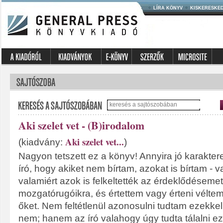
LÍRA KÖNYV
KISKERESKE
Aki szelet vet - (B)irodalom
Aki szelet vet...
(kiadvány:
)
Nagyon tetszett ez a könyv! Annyira jó karaktere
író, hogy akiket nem bírtam, azokat is bírtam - 
valamiért azok is felkeltették az érdeklődésemet
mozgatórugóikra, és értettem vagy érteni véltem 
őket. Nem feltétlenül azonosulni tudtam ezekke
nem; hanem az író valahogy úgy tudta tálalni e