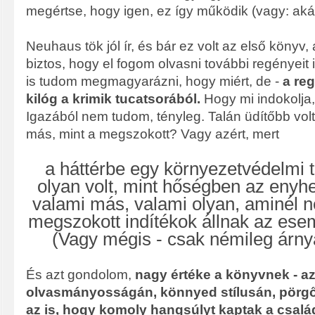
megértse, hogy igen, ez így működik (vagy: aká
Neuhaus tök jól ír, és bár ez volt az első könyv, 
biztos, hogy el fogom olvasni további regényeit 
is tudom megmagyarázni, hogy miért, de -
a re
kilóg a krimik tucatsorából.
Hogy mi indokolja
Igazából nem tudom, tényleg. Talán üdítőbb volt 
más, mint a megszokott? Vagy azért, mert
a háttérbe egy környezetvédelmi t
olyan volt, mint hőségben az enyhe
valami más, valami olyan, aminél 
megszokott indítékok állnak az es
(Vagy mégis - csak némileg árnya
És azt gondolom,
nagy értéke a könyvnek - a
olvasmányosságán, könnyed stílusán, pörgő
az is, hogy komoly hangsúlyt kaptak a csalá