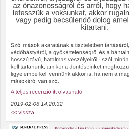
az önazonosságról és arról, hogy ha
letesszük a voksunkat, akkor rugal
vagy pedig becsülendő dolog amell
kitartani.
Szól mások akaratának a tiszteletben tartásáról,
védőbástyáról, a gyökértelenségről és a bántal
hosszú távú, hatalmas veszélyeiről - szól mindar
kell tartanunk, amikor a döntéseinket meghozzu
figyelembe kell vennünk akkor is, ha nem a ma
másokéról van szó.
A teljes recenzió itt olvasható
2019-02-08 14:20:32
<< vissza
Könyvportál
Líra könyv
Kiskereskedelem