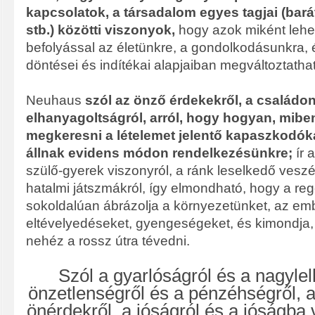
kapcsolatok, a társadalom egyes tagjai (ba
stb.) közötti viszonyok,
hogy azok miként lehe
befolyással az életünkre, a gondolkodásunkra, 
döntései és indítékai alapjaiban megváltoztatha
Neuhaus
szól az önző érdekekről, a családon
elhanyagoltságról, arról, hogy hogyan, mibe
megkeresni a lételemet jelentő kapaszkodók
állnak evidens módon rendelkezésünkre;
ír 
szülő-gyerek viszonyról, a ránk leselkedő veszély
hatalmi játszmákról, így elmondható, hogy a re
sokoldalúan ábrázolja a környezetünket, az em
eltévelyedéseket, gyengeségeket, és kimondja,
nehéz a rossz útra tévedni.
Szól a gyarlóságról és a nagylel
önzetlenségről és a pénzéhségről, a
önérdekről, a jóságról és a jóságba ve