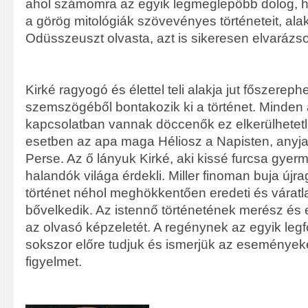
ahol számomra az egyik legmeglepőbb dolog, hog
a görög mitológiák szövevényes történeteit, alak
Odüsszeuszt olvasta, azt is sikeresen elvarázso
Kirké ragyogó és élettel teli alakja jut főszereph
szemszögéből bontakozik ki a történet. Minden
kapcsolatban vannak döccenők ez elkerülhetetle
esetben az apa maga Héliosz a Napisten, anyja
Perse. Az ő lányuk Kirké, aki kissé furcsa gyer
halandók világa érdekli. Miller finoman buja új
történet néhol meghökkentően eredeti és váratl
bővelkedik. Az istennő történetének merész és 
az olvasó képzeletét. A regénynek az egyik leg
sokszor előre tudjuk és ismerjük az eseményeke
figyelmet.