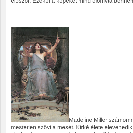
először. Ezeket a képeket mind előhívta benne
Madeline Miller számomra
mesterien szövi a mesét. Kirké élete elevenedik