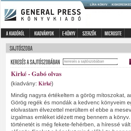
LÍRA KÖNYV
KISKERESKE
Kirké - Gabó olvas
Kirké
(kiadvány:
)
Mindig nagyra értékeltem a görög mítoszokat, 
Görög regék és mondák a kedvenc könyveim eg
elolvastam élvezettel merültem el ebbe a mese
izgalmas emléket idézett meg bennem a könyv
történetét is még fekete-fehérben, a híressé vál