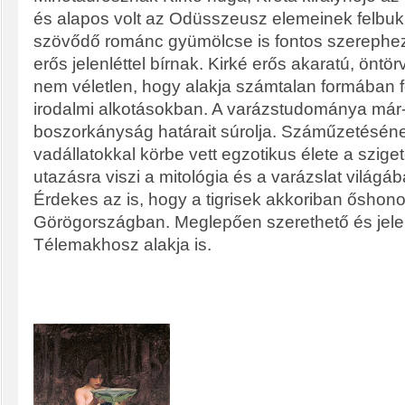
és alapos volt az Odüsszeusz elemeinek felbuk
szövődő románc gyümölcse is fontos szerephez ju
erős jelenléttel bírnak. Kirké erős akaratú, öntör
nem véletlen, hogy alakja számtalan formában
irodalmi alkotásokban. A varázstudománya már
boszorkányság határait súrolja. Száműzetéséne
vadállatokkal körbe vett egzotikus élete a szige
utazásra viszi a mitológia és a varázslat világáb
Érdekes az is, hogy a tigrisek akkoriban őshon
Görögországban. Meglepően szerethető és jelen
Télemakhosz alakja is.