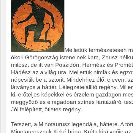
Mellettük természetesen 
ókori Görögország isteneinek kara, Zeusz nélkül
mitosz, de itt van Poszidón, Hermész és Promé
Hádész az alvilág ura. Mellettük nimfák és egzo
népesítik be a sztorit. Mindehhez élő, eleven, 
látványos a háttér. Lélegzetelállító regény, Mille
ki, erőteljes képekkel és érzelem gazdagon mesé
meggyőző és elragadóan színes fantáziáról tes
Jól felépített, ötletes regény.
Tetszett, a Minotaurusz legendája, háttere. A tör
Minotaurosznak Kirké húga, Kréta királynője az 