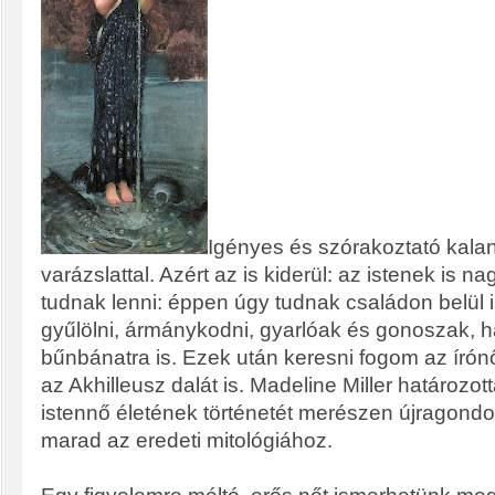
Igényes és szórakoztató kala
varázslattal. Azért az is kiderül: az istenek is 
tudnak lenni: éppen úgy tudnak családon belül i
gyűlölni, ármánykodni, gyarlóak és gonoszak, h
bűnbánatra is. Ezek után keresni fogom az írón
az Akhilleusz dalát is. Madeline Miller határozotta
istennő életének történetét merészen újragondo
marad az eredeti mitológiához.