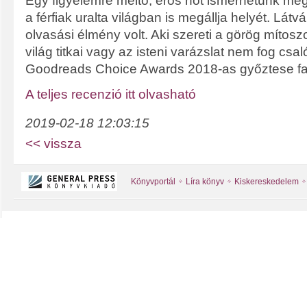
Egy figyelemre méltó, erős nőt ismerhetünk meg
a férfiak uralta világban is megállja helyét. L
olvasási élmény volt. Aki szereti a görög mítoszo
világ titkai vagy az isteni varázslat nem fog csa
Goodreads Choice Awards 2018-as győztese fa
A teljes recenzió itt olvasható
2019-02-18 12:03:15
<< vissza
Könyvportál
Líra könyv
Kiskereskedelem