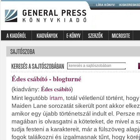
LÍRA KÖNYV
KISKERESKE
Édes csábító - blogturné
Édes csábító
(kiadvány:
)
Mint legutóbb
írtam
, totál véletlenül történt, hog
Maiden Lane sorozatát sikerült pont akkor elke
amikor egy újabb történetszál indult el. Persze 
magában is olvasgatni a köteteket, de mivel a s
tudja festeni a karaktereit, már a fülszöveg alapj
fogok találkozni és izgalmasnak tűnt, hogy köré