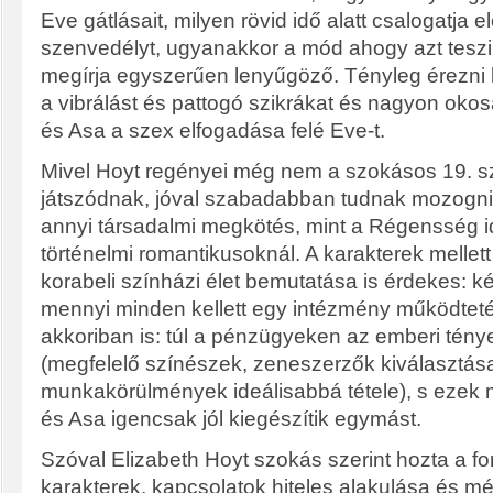
Eve gátlásait, milyen rövid idő alatt csalogatja e
szenvedélyt, ugyanakkor a mód ahogy azt tesz
megírja egyszerűen lenyűgöző. Tényleg érezni l
a vibrálást és pattogó szikrákat és nagyon okos
és Asa a szex elfogadása felé Eve-t.
Mivel Hoyt regényei még nem a szokásos 19. sz
játszódnak, jóval szabadabban tudnak mozogni 
annyi társadalmi megkötés, mint a Régensség id
történelmi romantikusoknál. A karakterek melle
korabeli színházi élet bemutatása is érdekes: 
mennyi minden kellett egy intézmény működte
akkoriban is: túl a pénzügyeken az emberi tény
(megfelelő színészek, zeneszerzők kiválasztása
munkakörülmények ideálisabbá tétele), s eze
és Asa igencsak jól kiegészítik egymást.
Szóval Elizabeth Hoyt szokás szerint hozta a fo
karakterek, kapcsolatok hiteles alakulása és m