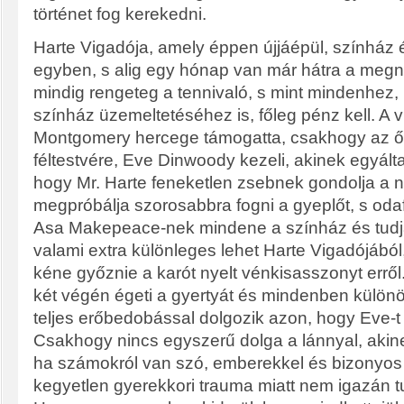
történet fog kerekedni.
Harte Vigadója, amely éppen újjáépül, színház 
egyben, s alig egy hónap van már hátra a megn
mindig rengeteg a tennivaló, s mint mindenhez, 
színház üzemeltetéséhez is, főleg pénz kell. A 
Montgomery hercege támogatta, csakhogy az ő
féltestvére, Eve Dinwoody kezeli, akinek egyálta
hogy Mr. Harte feneketlen zsebnek gondolja a
megpróbálja szorosabbra fogni a gyeplőt, s odaf
Asa Makepeace-nek mindene a színház és tudja
valami extra különleges lehet Harte Vigadójáb
kéne győznie a karót nyelt vénkisasszonyt erről.
két végén égeti a gyertyát és mindenben külön
teljes erőbedobással dolgozik azon, hogy Eve-t j
Csakhogy nincs egyszerű dolga a lánnyal, akine
ha számokról van szó, emberekkel és bizonyos 
kegyetlen gyerekkori trauma miatt nem igazán tud