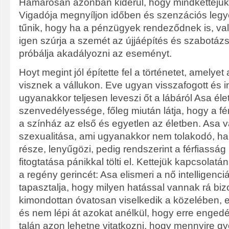
Hamarosan azonban kiderül, hogy mindkettejük
Vigadója megnyíljon időben és szenzációs leg
tűnik, hogy ha a pénzügyek rendeződnek is, va
igen szúrja a szemét az újjáépítés és szabotázs
próbálja akadályozni az eseményt.
Hoyt megint jól építette fel a történetet, amelyet
visznek a vállukon. Eve ugyan visszafogott és in
ugyanakkor teljesen leveszi őt a lábáról Asa él
szenvedélyessége, főleg miután látja, hogy a fé
a színház az első és egyetlen az életben. Asa 
szexualitása, ami ugyanakkor nem tolakodó, h
része, lenyűgözi, pedig rendszerint a férfiasság
fitogtatása pánikkal tölti el. Kettejük kapcsola
a regény gerincét: Asa elismeri a nő intelligenci
tapasztalja, hogy milyen hatással vannak rá b
kimondottan óvatosan viselkedik a közelében, e
és nem lépi át azokat anélkül, hogy erre engedél
talán azon lehetne vitatkozni, hogy mennyire gy