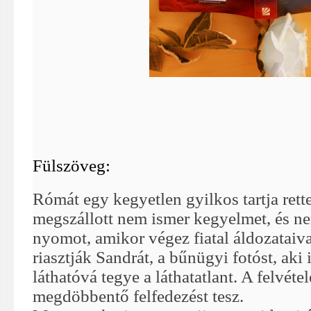
Fülszöveg:
Rómát egy kegyetlen gyilkos tartja ret
megszállott nem ismer kegyelmet, és n
nyomot, amikor végez fiatal áldozataiva
riasztják Sandrát, a bűnügyi fotóst, ak
láthatóvá tegye a láthatatlant. A felvét
megdöbbentő felfedezést tesz.