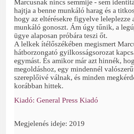
Marcusnak nincs semmije - sem identitá
hajtja a benne munkáló harag és a titkos
hogy az eltérésekre figyelve leleplezze
munkáló gonoszt. Ám úgy tűnik, a legúj
ügye alaposan próbára teszi őt.
A lelkek ítélőszékében megismert Marcu
hátborzongató gyilkosságsorozat kapcs
egymást. És amikor már azt hinnék, hog
megoldáshoz, egy mindennél valószerű
szereplőivé válnak, és minden megkérd
korábban hittek.
Kiadó: General Press Kiadó
Megjelenés ideje: 2019