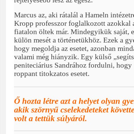
Marcus az, aki rátalál a Hameln intézet
Kropp professzor foglalkozott azokkal 
fiatalon öltek már. Mindegyikük saját, 
külön mesét a történetükhöz. Ezek a gy
hogy megoldja az esetet, azonban mind
valami még hiányzik. Egy külső „segíts
peniteciárius Sandrához fordulni, hogy
roppant titokzatos esetet.
Ő hozta létre azt a helyet olyan gy
akik szörnyű cselekedeteket követt
volt a tettük súlyáról.