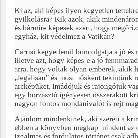
Ki az, aki képes ilyen kegyetlen tettekr
gyilkolásra? Kik azok, akik mindenáron
és bármire képesek azért, hogy megőrizz
egyház, kit védelmez a Vatikán?
Carrisi kegyetlenül boncolgatja a jó és 
illetve azt, hogy képes-e a jó fennmara
arra, hogy voltak olyan emberek, akik 
„legálisan” és most hősként tekintünk r
arcképüket, imádójuk és rajongójuk va
egy borzasztó igényesen összerakott kri
nagyon fontos mondanivalót is rejt maga
Ajánlom mindenkinek, aki szereti a krimi
ebben a könyvben megkap mindent az o
izgalmas és fordulatos történet csak adha