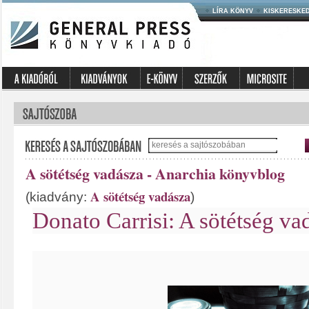
LÍRA KÖNYV
KISKERESKE
A sötétség vadásza - Anarchia könyvblog
A sötétség vadásza
(kiadvány:
)
Donato Carrisi: A sötétség va