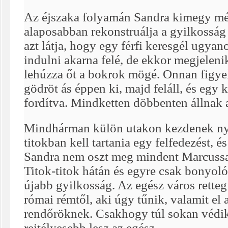
Az éjszaka folyamán Sandra kimegy mé
alaposabban rekonstruálja a gyilkosság 
azt látja, hogy egy férfi keresgél ugyan
indulni akarna felé, de ekkor megjeleni
lehúzza őt a bokrok mögé. Onnan figyel
gödröt ás éppen ki, majd feláll, és egy 
fordítva. Mindketten döbbenten állnak 
Mindhárman külön utakon kezdenek n
titokban kell tartania egy felfedezést, é
Sandra nem oszt meg mindent Marcussal,
Titok-titok hátán és egyre csak bonyol
újabb gyilkosság. Az egész város retteg 
római rémtől, aki úgy tűnik, valamit el 
rendőröknek. Csakhogy túl sokan védik 
rejtélyesebb lesz az egész.