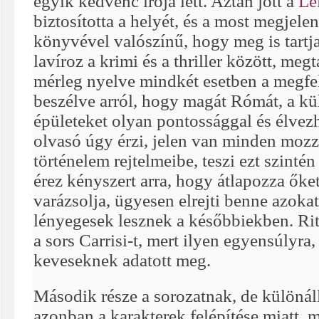
egyik kedvenc írója lett. Aztán jött a
Le
biztosította a helyét, és a most megjele
könyvével valószínű, hogy meg is tartja
lavíroz a krimi és a thriller között, meg
mérleg nyelve mindkét esetben a megfe
beszélve arról, hogy magát Rómát, a kü
épületeket olyan pontossággal és élvez
olvasó úgy érzi, jelen van minden mozz
történelem rejtelmeibe, teszi ezt szint
érez kényszert arra, hogy átlapozza őke
varázsolja, ügyesen elrejti benne azo
lényegesek lesznek a későbbiekben. Rit
a sors Carrisi-t, mert ilyen egyensúlyra
keveseknek adatott meg.
Második része a sorozatnak, de különál
azonban a karakterek felépítése miatt