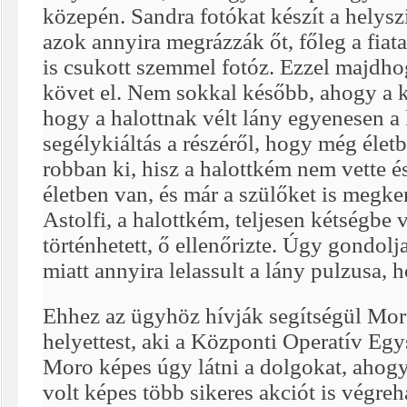
közepén. Sandra fotókat készít a helyszí
azok annyira megrázzák őt, főleg a fiat
is csukott szemmel fotóz. Ezzel majdh
követ el. Nem sokkal később, ahogy a ké
hogy a halottnak vélt lány egyenesen a
segélykiáltás a részéről, hogy még élet
robban ki, hisz a halottkém nem vette é
életben van, és már a szülőket is megker
Astolfi, a halottkém, teljesen kétségbe 
történhetett, ő ellenőrizte. Úgy gondolj
miatt annyira lelassult a lány pulzusa, 
Ehhez az ügyhöz hívják segítségül Mor
helyettest, aki a Központi Operatív Egy
Moro képes úgy látni a dolgokat, ahog
volt képes több sikeres akciót is végreha