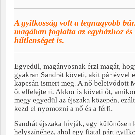
A gyilkosság volt a legnagyobb bű
magában foglalta az egyházhoz és 
hűtlenséget is.
Egyedül, magányosnak érzi magát, hogy k
gyakran Sandrát követi, akit pár évvel 
kapcsán ismert meg. A nő beleivódott M
őt elfelejteni. Akkor is követi őt, amik
megy egyedül az éjszaka közepén, ezált
kezd el nyomozni a nő és a férfi.
Sandrát éjszaka hívják, egy különösen 
helyszínéhez, ahol egy fiatal párt gyil