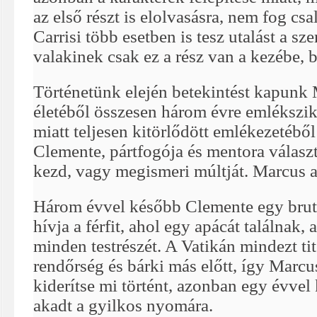
az első részt is elolvasásra, nem fog c
Carrisi több esetben is tesz utalást a sze
valakinek csak ez a rész van a kezébe, b
Történetünk elején betekintést kapunk 
életéből összesen három évre emlékszik.
miatt teljesen kitörlődött emlékezetéből
Clemente, pártfogója és mentora választás
kezd, vagy megismeri múltját. Marcus a
Három évvel később Clemente egy brutá
hívja a férfit, ahol egy apácát találnak,
minden testrészét. A Vatikán mindezt tit
rendőrség és bárki más előtt, így Marcus
kiderítse mi történt, azonban egy évv
akadt a gyilkos nyomára.