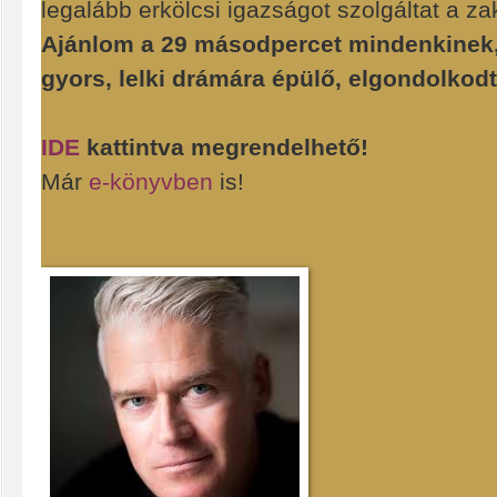
legalább erkölcsi igazságot szolgáltat a z
Ajánlom a 29 másodpercet mindenkinek, 
gyors, lelki drámára épülő, elgondolkodta
IDE
kattintva megrendelhető!
Már
e-könyvben
is!