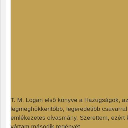
T. M. Logan első könyve a Hazugságok, az
legmeghökkentőbb, legeredetibb csavarral z
emlékezetes olvasmány. Szerettem, ezért 
vártam második regényét.