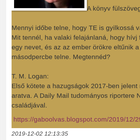
A könyv fülszöve
Mennyi időbe telne, hogy TE is gyilkossá v
Mit tennél, ha valaki felajánlaná, hogy hív
egy nevet, és az az ember örökre eltűnik a
másodpercbe telne. Megtennéd?
T. M. Logan:
Első kötete a hazugságok 2017-ben jelent 
aratva. A Daily Mail tudományos riportere 
családjával.
https://gaboolvas.blogspot.com/2019/12/
2019-12-02 12:13:35