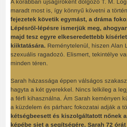
A korábban újságíróként dolgozó T. M. Loga
maradt most is, így könnyű követni a történ
fejezetek követik egymást, a dráma foko
Lépésről-lépésre ismerjük meg, ahogyan 
majd tesz egyre elkeseredettebb kísérle
kiiktatására.
Reménytelenül, hiszen Alan L
szexuális ragadozó. Elismert, tekintélye va
minden téren.
Sarah házassága éppen válságos szakasz
hagyta a két gyerekkel. Nincs lelkileg a le
a férfi kihasználna. Ám Sarah keményen k
a küzdelem és párharc fokozatai adják a tö
kétségbeesett és kiszolgáltatott nőnek a
képébe siet a segítségére. Sarah 72 órát