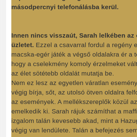
másodpercnyi telefonálásba kerül.
Innen nincs visszaút, Sarah lelkében az 
üzletet.
Ezzel a csavarral fordul a regény 
macska-egér játék a végső oldalakra ér a t
hogy a cselekmény komoly érzelmeket vált
az élet sötétebb oldalát mutatja be.
Nem ez lesz az egyetlen váratlan esemény
végig bírja, sőt, az utolsó ötven oldalra f
az események. A mellékszereplők közül az
emelkedik ki. Sarah rájuk számíthat a maffi
izgalom talán kevesebb akad, mint a Haz
végig van lendülete. Talán a befejezés se