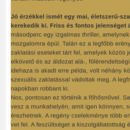
Jó érzékkel ismét egy mai, életszerű-s
kerekedik ki. Friss és fontos jelenséget 
másodperc egy izgalmas thriller, amelynek
mozgalomra épül. Talán ez a legfőbb erény
zaklatási eseteket tárt fel, amelyek közös 
elkövető és az áldozat alá-, fölérendeltség
idehaza is akadt erre példa, volt néhány k
szexuális zaklatással vádoltak meg. A leg
napokban robbant ki.
Nos, pontosan ez történik a főhősnővel. Sa
vesz a munkahelyén, amit igen könnyen,
érezhetnek. A regény cselekménye több erk
vet fel. A feszültséget a kiszolgáltatottság