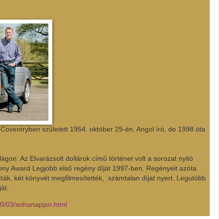
 Coventryben született 1954. október 29-én. Angol író, de 1998 óta
ágon. Az Elvarázsolt dollárok című történet volt a sorozat nyitó
ony Award Legjobb első regény díját 1997-ben. Regényeit azóta
tták, két könyvét megfilmesítették, számtalan díjat nyert. Legutóbb
át.
20/03/sohanapjan.html