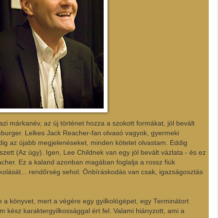
azi márkanév, az új történet hozza a szokott formákat, jól bevált
mburger. Lelkes Jack Reacher-fan olvasó vagyok, gyermeki
dig az újabb megjelenéseket, minden kötetet olvastam. Eddig
zett (Az ügy). Igen, Lee Childnek van egy jól bevált vázlata - és ez
cher. Ez a kaland azonban magában foglalja a rossz fiúk
gyilkolását... rendőrség sehol. Önbíráskodás van csak, igazságosztás
e a könyvet, mert a végére egy gyilkológépet, egy Terminátort
em kész karaktergyilkossággal ért fel. Valami hiányzott, ami a