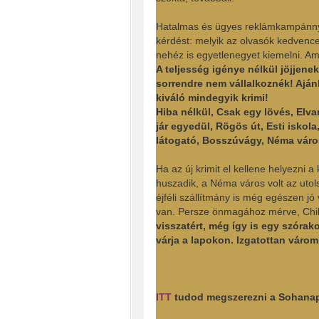
Hatalmas és ügyes reklámkampánnyal 
kérdést: melyik az olvasók kedvence
nehéz is egyetlenegyet kiemelni. Am
A teljesség igénye nélkül jöjjen
sorrendre nem vállalkoznék! Ajá
kiváló mindegyik krimi!
Hiba nélkül, Csak egy lövés, Elva
jár egyedül, Rögös út, Esti iskola
látogató, Bosszúvágy, Néma váro
Ha az új krimit el kellene helyezni 
huszadik, a Néma város volt az utolsó
éjféli szállítmány is még egészen j
van. Persze önmagához mérve, Child
visszatért, még így is egy szórak
várja a lapokon. Izgatottan várom 
ITT
tudod megszerezni a Sohanapj