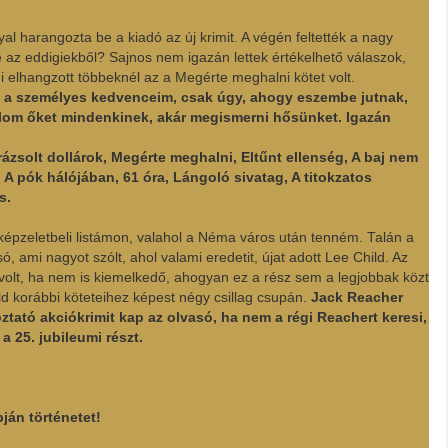
harangozta be a kiadó az új krimit. A végén feltették a nagy
 az eddigiekből? Sajnos nem igazán lettek értékelhető válaszok,
i elhangzott többeknél az a Megérte meghalni kötet volt.
ek a személyes kedvenceim, csak úgy, ahogy eszembe jutnak,
nlom őket mindenkinek, akár megismerni hősünket. Igazán
rázsolt dollárok, Megérte meghalni, Eltűnt ellenség, A baj nem
, A pók hálójában, 61 óra, Lángoló sivatag, A titokzatos
s.
a képzeletbeli listámon, valahol a Néma város után tenném. Talán a
, ami nagyot szólt, ahol valami eredetit, újat adott Lee Child. Az
ó volt, ha nem is kiemelkedő, ahogyan ez a rész sem a legjobbak közt
 korábbi köteteihez képest négy csillag csupán.
Jack Reacher
oztató akciókrimit kap az olvasó, ha nem a régi Reachert keresi,
a 25. jubileumi részt.
án történetet!