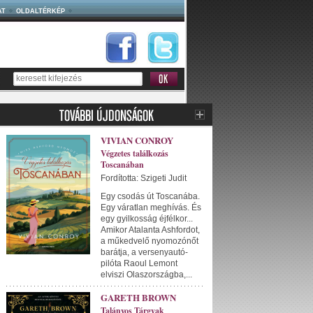
AT
OLDALTÉRKÉP
VIVIAN CONROY
Végzetes találkozás
Toscanában
Fordította: Szigeti Judit
Egy csodás út Toscanába.
Egy váratlan meghívás. És
egy gyilkosság éjfélkor...
Amikor Atalanta Ashfordot,
a műkedvelő nyomozónőt
barátja, a versenyautó-
pilóta Raoul Lemont
elviszi Olaszországba,...
GARETH BROWN
Talányos Tárgyak