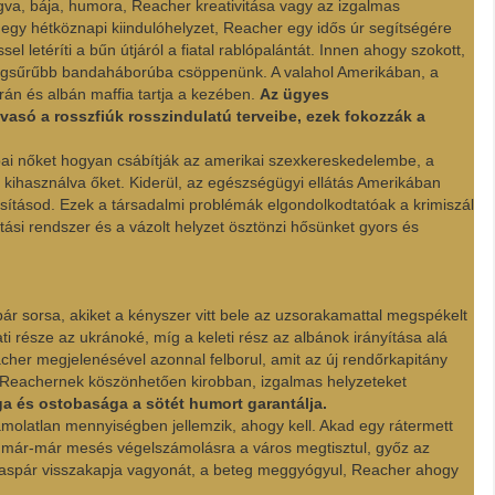
gva, bája, humora, Reacher kreativitása vagy az izgalmas
 egy hétköznapi kiindulóhelyzet, Reacher egy idős úr segítségére
sel letéríti a bűn útjáról a fiatal rablópalántát. Innen ahogy szokott,
 legsűrűbb bandaháborúba csöppenünk. A valahol Amerikában, a
án és albán maffia tartja a kezében.
Az ügyes
vasó a rosszfiúk rosszindulatú terveibe, ezek fokozzák a
pai nőket hogyan csábítják az amerikai szexkereskedelembe, a
kihasználva őket. Kiderül, az egészségügyi ellátás Amerikában
osításod. Ezek a társadalmi problémák elgondolkodtatóak a krimiszál
tatási rendszer és a vázolt helyzet ösztönzi hősünket gyors és
ár sorsa, akiket a kényszer vitt bele az uzsorakamattal megspékelt
i része az ukránoké, míg a keleti rész az albánok irányítása alá
acher megjelenésével azonnal felborul, amit az új rendőrkapitány
 Reachernek köszönhetően kirobban, izgalmas helyzeteket
a és ostobasága a sötét humort garantálja.
ámolatlan mennyiségben jellemzik, ahogy kell. Akad egy rátermett
 A már-már mesés végelszámolásra a város megtisztul, győz az
zaspár visszakapja vagyonát, a beteg meggyógyul, Reacher ahogy