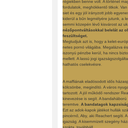
régiekben benne volt. A történet ma
fordulatok, meghökkentő titkok. Van
siet és egy jól irányzott jobb egyenes
kiderül a bűn legmélyére jutunk, a
semmi közepén lévő kisvárost az ukr
nézőpontváltásokkal belelát az ol
feszültséget.
Megtudjuk azt is, hogy a kelet-euró
netes pornó világába. Megalázva és 
iszonyú pénzbe kerül, ha nincs bizt
mellett. A lassú jogi igazságszolgál
hathatós cselekvésre.
A maffiának eladósodott idős házasp
kölcsönbe, megindító. A város nyugat
tartozott. A jól működő rendszer Re
kinevezése is segít. A bandaháború
teremtve.
A bandatagok kapzsiság
Ezt az adok-kapok játékot hullák sz
pincérnő, Aby, aki Reachert segíti.
igazság. A kisemmizett szegény há
szokta, továbbáll.