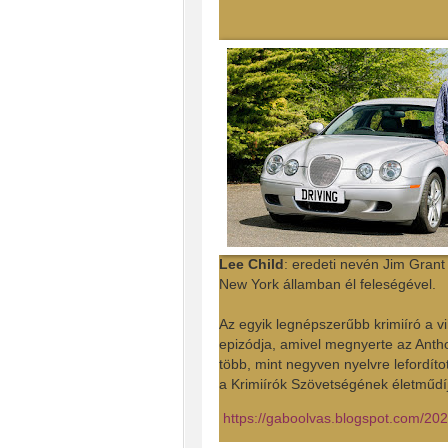
Lee Child
: eredeti nevén Jim Grant
New York államban él feleségével.
Az egyik legnépszerűbb krimiíró a vil
epizódja, amivel megnyerte az Anth
több, mint negyven nyelvre lefordíto
a Krimiírók Szövetségének életműdíj
https://gaboolvas.blogspot.com/20