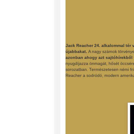
Jack Reacher 24. alkalommal tér 
újabbakat.
A nagy számok törvénye 
azonban ahogy azt sajtóhírekből tu
nyugdíjazza önmagát, hősét öccsér
sorozatban. Természetesen némi friss
Reacher a sodródó, modern amerikai