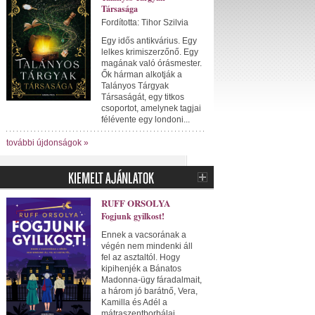
Társasága
Fordította: Tihor Szilvia
Egy idős antikvárius. Egy
lelkes krimiszerzőnő. Egy
magának való órásmester.
Ők hárman alkotják a
Talányos Tárgyak
Társaságát, egy titkos
csoportot, amelynek tagjai
félévente egy londoni...
további újdonságok »
RUFF ORSOLYA
Fogjunk gyilkost!
Ennek a vacsorának a
végén nem mindenki áll
fel az asztaltól. Hogy
kipihenjék a Bánatos
Madonna-ügy fáradalmait,
a három jó barátnő, Vera,
Kamilla és Adél a
mátraszentborbálai