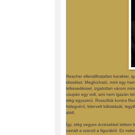
Reacher ellenállhatatlan karakter, ig
klisséket. Megbízható, mint egy ha
lelkesedéssel, izgatottan várom min
csupán egy volt, ami nem igazán tets
elég egyszerű. Rosszfiúk kontra Rea
hidegvérű, kitervelt kiiktatását, le
alatt.
Így, elég vegyes érzésekkel tettem l
csinált a szerző a figurából. Ez nek