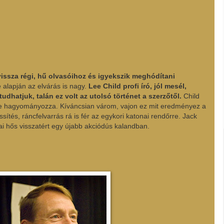
vissza régi, hű olvasóihoz és igyekszik meghódítani
alapján az elvárás is nagy.
Lee Child profi író, jól mesél,
dhatjuk, talán ez volt az utolsó történet a szerzőtől.
Child
e hagyományozza. Kíváncsian várom, vajon ez mit eredményez a
ítés, ráncfelvarrás rá is fér az egykori katonai rendőrre. Jack
 hős visszatért egy újabb akciódús kalandban.