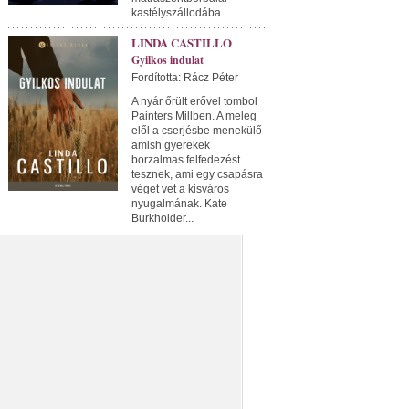
kastélyszállodába...
LINDA CASTILLO
Gyilkos indulat
Fordította: Rácz Péter
A nyár őrült erővel tombol
Painters Millben. A meleg
elől a cserjésbe menekülő
amish gyerekek
borzalmas felfedezést
tesznek, ami egy csapásra
véget vet a kisváros
nyugalmának. Kate
Burkholder...