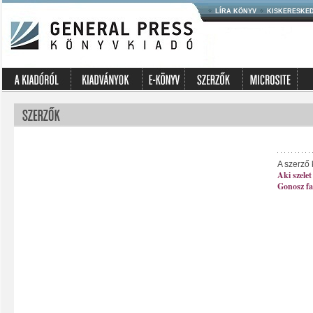
LÍRA KÖNYV
KISKERESKE
A szerző 
Aki szelet 
Gonosz f