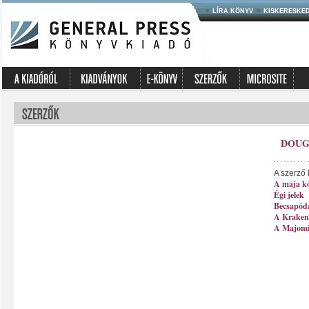
LÍRA KÖNYV
KISKERESKE
DOUG
A szerző 
A maja k
Égi jelek
Becsapód
A Kraken
A Majomis