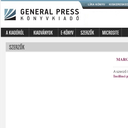
LÍRA KÖNYV
KISKERESKE
MARG
A szerző 
Incifinci