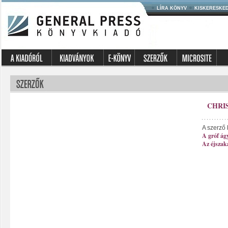
LÍRA KÖNYV
KISKERESKE
CHRI
A szerző 
A gróf á
Az éjszak