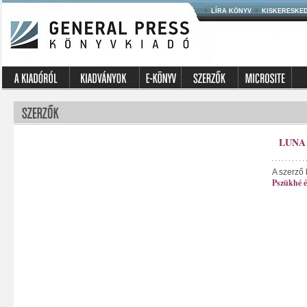
LÍRA KÖNYV
KISKERESKE
LUNA
A szerző 
Pszükhé é