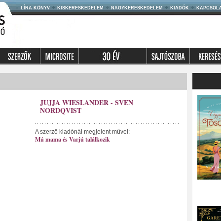
LÍRA KÖNYV
KISKERESKEDELEM
NAGYKERESKEDELEM
KIADÓK
KAPCSOL
JUJJA WIESLANDER - SVEN
NORDQVIST
A szerző kiadónál megjelent művei:
Mú mama és Varjú találkozik