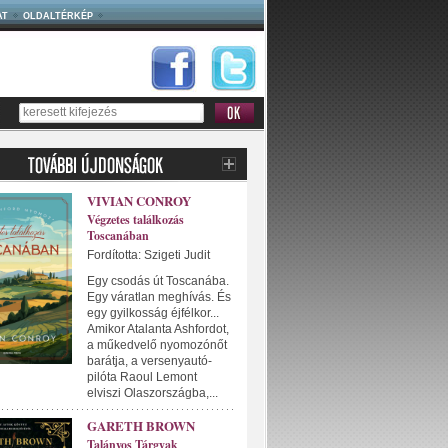
AT
OLDALTÉRKÉP
VIVIAN CONROY
Végzetes találkozás
Toscanában
Fordította: Szigeti Judit
Egy csodás út Toscanába.
Egy váratlan meghívás. És
egy gyilkosság éjfélkor...
Amikor Atalanta Ashfordot,
a műkedvelő nyomozónőt
barátja, a versenyautó-
pilóta Raoul Lemont
elviszi Olaszországba,...
GARETH BROWN
Talányos Tárgyak