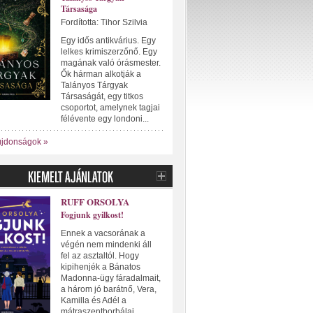
Társasága
Fordította: Tihor Szilvia
Egy idős antikvárius. Egy
lelkes krimiszerzőnő. Egy
magának való órásmester.
Ők hárman alkotják a
Talányos Tárgyak
Társaságát, egy titkos
csoportot, amelynek tagjai
félévente egy londoni...
újdonságok »
RUFF ORSOLYA
Fogjunk gyilkost!
Ennek a vacsorának a
végén nem mindenki áll
fel az asztaltól. Hogy
kipihenjék a Bánatos
Madonna-ügy fáradalmait,
a három jó barátnő, Vera,
Kamilla és Adél a
mátraszentborbálai