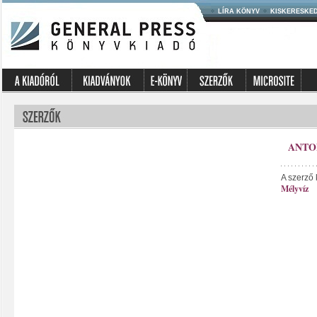
LÍRA KÖNYV
KISKERESKE
ANTO
A szerző 
Mélyvíz