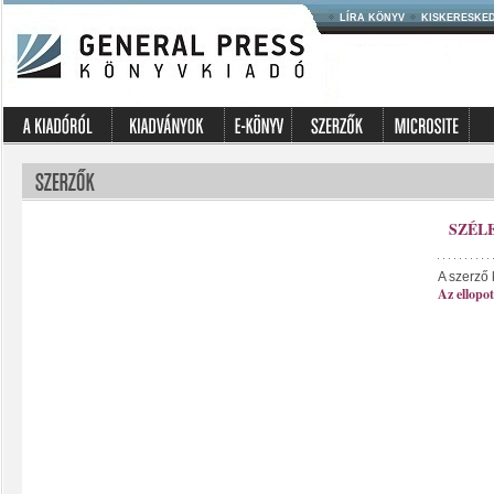
LÍRA KÖNYV
KISKERESKE
SZÉL
A szerző 
Az ellopot