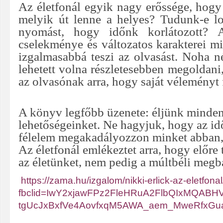
Az életfonál egyik nagy erőssége, hogy
melyik út lenne a helyes? Tudunk-e lo
nyomást, hogy időnk korlátozott? 
cselekménye és változatos karakterei mi
izgalmasabbá teszi az olvasást. Noha 
lehetett volna részletesebben megoldani,
az olvasónak arra, hogy saját véleményt
A könyv legfőbb üzenete: éljünk minden
lehetőségeinket. Ne hagyjuk, hogy az id
félelem megakadályozzon minket abban, h
Az életfonál emlékeztet arra, hogy előre
az életünket, nem pedig a múltbéli meg
https://zama.hu/izgalom/nikki-erlick-az-eletfonal
fbclid=IwY2xjawFPz2FleHRuA2FlbQIxMQABH
tgUcJxBxfVe4AovfxqM5AWA_aem_MweRfxGu