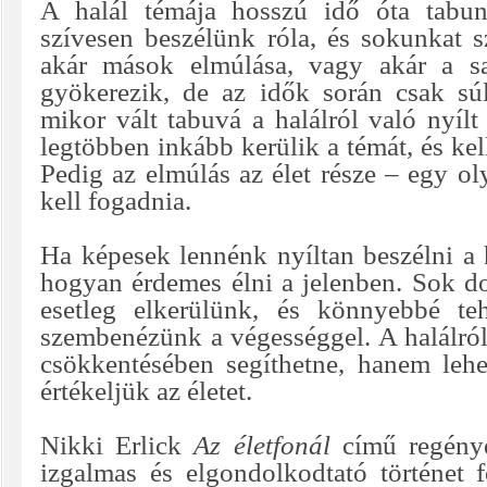
A halál témája hosszú idő óta tabu
szívesen beszélünk róla, és sokunkat s
akár mások elmúlása, vagy akár a sa
gyökerezik, de az idők során csak sú
mikor vált tabuvá a halálról való nyíl
legtöbben inkább kerülik a témát, és kel
Pedig az elmúlás az élet része – egy o
kell fogadnia.
Ha képesek lennénk nyíltan beszélni a 
hogyan érdemes élni a jelenben. Sok d
esetleg elkerülünk, és könnyebbé te
szembenézünk a végességgel. A halálró
csökkentésében segíthetne, hanem lehe
értékeljük az életet.
Nikki Erlick
Az életfonál
című regénye
izgalmas és elgondolkodtató történet 