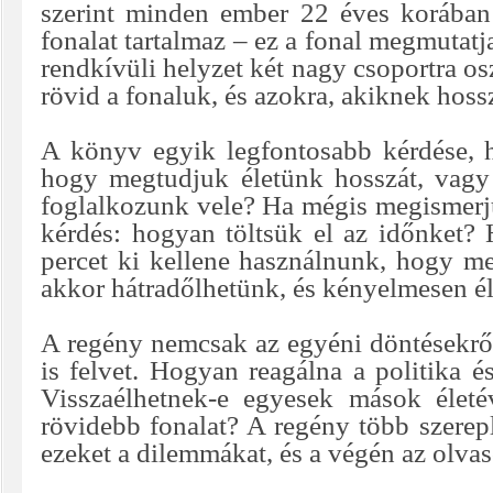
szerint minden ember 22 éves korában
fonalat tartalmaz – ez a fonal megmutatj
rendkívüli helyzet két nagy csoportra os
rövid a fonaluk, és azokra, akiknek hoss
A könyv egyik legfontosabb kérdése, h
hogy megtudjuk életünk hosszát, vagy
foglalkozunk vele? Ha mégis megismerjü
kérdés: hogyan töltsük el az időnket?
percet ki kellene használnunk, hogy m
akkor hátradőlhetünk, és kényelmesen é
A regény nemcsak az egyéni döntésekről
is felvet. Hogyan reagálna a politika é
Visszaélhetnek-e egyesek mások életé
rövidebb fonalat? A regény több szerep
ezeket a dilemmákat, és a végén az olvas