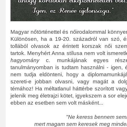
Magyar nőtörténettel és nőirodalommal könnyen 
Különösen, ha a 19-20. századról van szó, é
tollából olvasok az érintett korszak női szemp
tartok. Menyhért Anna stílusa nem volt ismere
hagyomány
c. munkájának egyes részeit
tanulmányomban is tudtam használni - igen, é
nem tudja eldönteni, hogy a diplomamunkájáh
szereti-e jobban olvasni, vagy magát a dolg
témához! Ha méltatlanul háttérbe szorított vagy 
jelenik meg életrajzi kötet, igyekszem a sor ele
ebben az esetben sem volt másként...
"Ne keress bennem sem
mert magam sem keresek meg mind