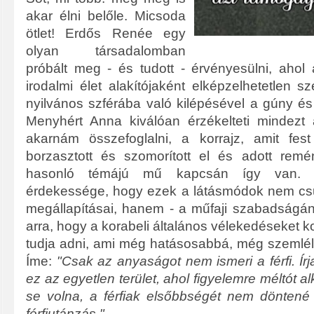
akar élni belőle. Micsoda
ötlet! Erdős Renée egy
olyan társadalomban
próbált meg - és tudott - érvényesülni, aho
irodalmi élet alakítójaként elképzelhetetlen s
nyilvános szférába való kilépésével a gúny és
Menyhért Anna kiválóan érzékelteti mindezt
akarnám összefoglalni, a korrajz, amit fest
borzasztott és szomorított el és adott remé
hasonló témájú mű kapcsán így van. 
érdekessége, hogy ezek a látásmódok nem cs
megállapításai, hanem - a műfaji szabadságáná
arra, hogy a korabeli általános vélekedéseket k
tudja adni, ami még hatásosabbá, még szemléle
Íme:
"Csak az anyaságot nem ismeri a férfi. Ír
ez az egyetlen terület, ahol figyelemre méltót a
se volna, a férfiak elsőbbségét nem döntené
férfiutánzás."