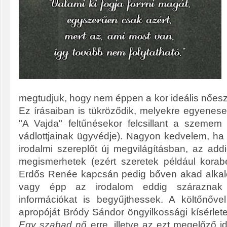
megtudjuk, hogy nem éppen a kor ideális nőes
Ez írásaiban is tükröződik, melyekre egyenesen
"A Vajda" feltűnésekor felcsillant a szemem 
vádlottjainak ügyvédje). Nagyon kedvelem, ha 
irodalmi szereplőt új megvilágításban, az addi
megismerhetek (ezért szeretek például korabel
Erdős Renée kapcsán pedig bőven akad alkalom
vagy épp az irodalom eddig száraznak tar
információkat is begyűjthessek. A költőnőv
apropóját Bródy Sándor öngyilkossági kísérlet
Egy szabad nő
erre, illetve az ezt megelőző 