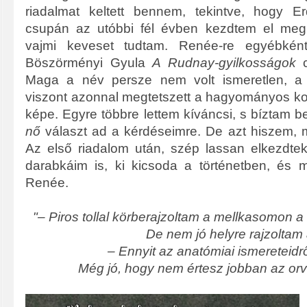
riadalmat keltett bennem, tekintve, hogy E
csupán az utóbbi fél évben kezdtem el megis
vajmi keveset tudtam. Renée-re egyébkén
Böszörményi Gyula
A Rudnay-gyilkosságok
c
Maga a név persze nem volt ismeretlen, a t
viszont azonnal megtetszett a hagyományos ko
képe. Egyre többre lettem kíváncsi, s bíztam 
nő
választ ad a kérdéseimre. De azt hiszem, m
Az első riadalom után, szép lassan elkezdtek
darabkáim is, ki kicsoda a történetben, és 
Renée.
"
–
Piros tollal körberajzoltam a mellkasomon a
De nem jó helyre rajzoltam 
– Ennyit az anatómiai ismereteidrő
Még jó, hogy nem értesz jobban az o