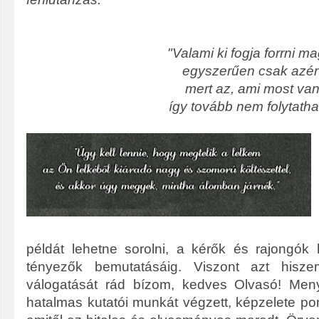
"Valami ki fogja forrni ma
egyszerűen csak azér
mert az, ami most va
így tovább nem folytatha
példát lehetne sorolni, a kérők és rajongók
tényezők bemutatásáig. Viszont azt hisz
válogatását rád bízom, kedves Olvasó! Men
hatalmas kutatói munkát végzett, képzelete pont