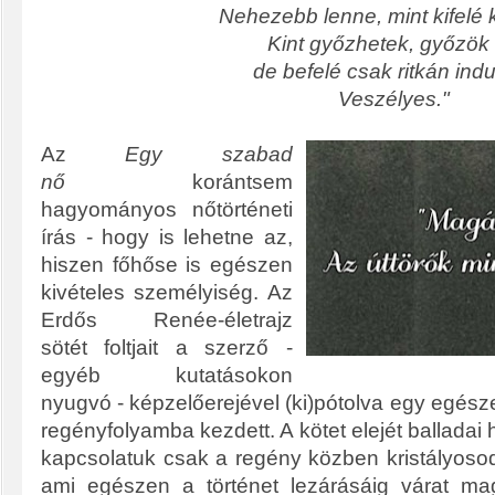
Nehezebb lenne, mint kifelé 
Kint győzhetek, győzök 
de befelé
csak ritkán ind
Veszélyes."
Az
Egy szabad
nő
korántsem
hagyományos nőtörténeti
írás - hogy is lehetne az,
hiszen főhőse is egészen
kivételes személyiség. Az
Erdős Renée-életrajz
sötét foltjait a szerző -
egyéb kutatásokon
nyugvó - képzelőerejével (ki)pótolva egy egész
regényfolyamba kezdett. A kötet elejét balladai 
kapcsolatuk csak a regény közben kristályosodik
ami egészen a történet lezárásáig várat m