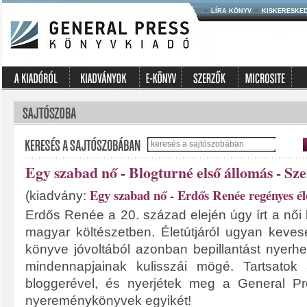
LÍRA KÖNYV
KISKERESKE
Egy szabad nő - Blogturné első állomás - S
Egy szabad nő - Erdős Renée regényes é
(kiadvány:
Erdős Renée a 20. század elején úgy írt a női lé
magyar költészetben. Életútjáról ugyan keve
könyve jóvoltából azonban bepillantást nyerhe
mindennapjainak kulisszái mögé. Tartsatok
bloggerével, és nyerjétek meg a General Pres
nyereménykönyvek egyikét!