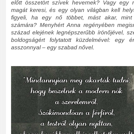
előtt összetört szívek hevernek? Vagy egy m
magát keresi, és egy olyan világban kell hel
figyeli, ha egy nő többet, mást akar, min
számára?
Menyhért Anna regényében megis
század elejének legnépszerűbb írónőjével, sze
boldogságért folytatott küzdelmével: egy é
asszonnyal – egy szabad nővel.