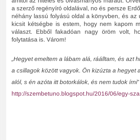
amitől az hiteles és olvasmányos maradt. Örv
a szerző regényíró oldalával, no és persze Erd
néhány lassú folyású oldal a könyvben, és az
kicsit kétségbe is estem, hogy nem kapom 
választ. Ebből fakadóan nagy öröm volt, h
folytatása is. Várom!
„Hegyet emeltem a lábam alá, ráálltam, és azt h
a csillagok között vagyok. Ön kizúzta a hegyet 
alól, s én azóta itt botorkálok, és nem tudok írni
”
http://szembetuno.blogspot.hu/2016/06/egy-sz