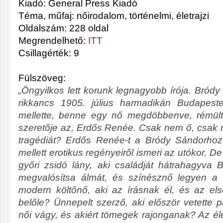
Kiadó: General Press Kiadó
Téma, műfaj: nőirodalom, történelmi, életrajzi
Oldalszám: 228 oldal
Megrendelhető: 
ITT
Csillagérték: 9
Fülszöveg:
„Öngyilkos lett korunk legnagyobb írója. Bród
rikkancs 1905. július harmadikán Budapest
mellette, benne egy nő megdöbbenve, rémülten
szeretője az, Erdős Renée. Csak nem ő, csak 
tragédiát?
Erdős Renée-t a Bródy Sándorhoz
mellett erotikus regényeiről ismeri az utókor. De
győri zsidó lány, aki családját hátrahagyva 
megvalósítsa álmát, és színésznő legyen a
modern költőnő, aki az írásnak él, és az els
belőle? Ünnepelt szerző, aki először vetette p
női vágy, és akiért tömegek rajonganak? Az éle