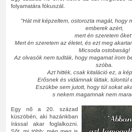
folyamatára fókuszál.
"Hát mit képzeltem, ostorozta magát, hogy 
emberek azért,
mert én szeretem őke
Mert én szeretem az életet, és ezt meg akart
Micsoda ostobaság!
Az olvasók nem tudták, hogy magamat írom b
szóba.
Azt hitték, csak kitaláció ez, a k
Erősnek és vidámnak láttak, túlontúl 
Eszükbe sem jutott, hogy túl sokat ak
s nekem magamnak nem marad
Egy nő a 20. század
küszöbén, aki hazánkban
írással akar foglalkozni.
Sőt, mi több: még meg is