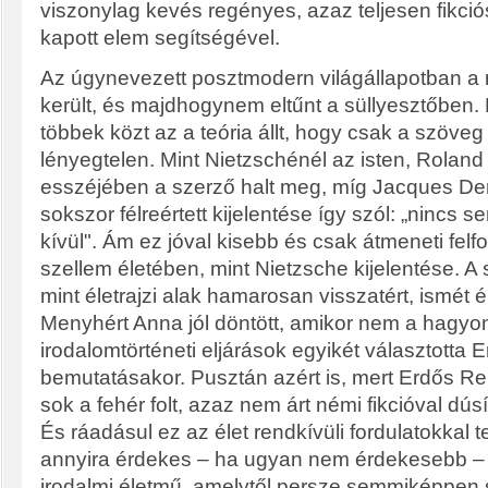
viszonylag kevés regényes, azaz teljesen fikció
kapott elem segítségével.
Az úgynevezett posztmodern világállapotban a
került, és majdhogynem eltűnt a süllyesztőben.
többek közt az a teória állt, hogy csak a szöveg 
lényegtelen. Mint Nietzschénél az isten, Roland
esszéjében a szerző halt meg, míg Jacques Der
sokszor félreértett kijelentése így szól: „nincs
kívül". Ám ez jóval kisebb és csak átmeneti felfo
szellem életében, mint Nietzsche kijelentése. A
mint életrajzi alak hamarosan visszatért, ismét él
Menyhért Anna jól döntött, amikor nem a hagy
irodalomtörténeti eljárások egyikét választotta
bemutatásakor. Pusztán azért is, mert Erdős R
sok a fehér folt, azaz nem árt némi fikcióval dús
És ráadásul ez az élet rendkívüli fordulatokkal te
annyira érdekes – ha ugyan nem érdekesebb –
irodalmi életmű, amelytől persze semmiképpen 