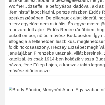
érzékelteti ezt abban a beszélgetésben, melyet 
Wolfner Józseffel, a befolyásos kiadóval, aki az
„feminista" lapot kiadni, persze részben Erdős
szerkesztésében. De pillanatok alatt kiderül, h
a terv egyelőre nem aktuális. És egyre másra jö
a bezáródott ajtók. Erdős Renée rádöbben, hogy
bukott ember, nő és művész Budapesten. Így n
elfogadja a feltehetően leszbikus, meglehetőse
földbirtokosasszony, Héczey Erzsébet meghívá
januárjában Firenzébe utaznak, villát bérelnek
katolizál, és csak 1914-ben költözik vissza Bud
házas, férje Fülep Lajos, a korszak talán legn
művészettörténésze.