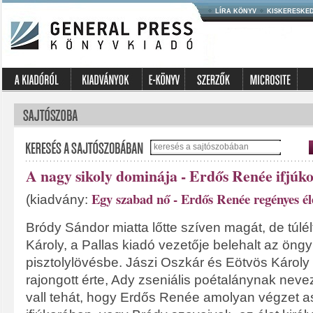
LÍRA KÖNYV
KISKERESKE
A nagy sikoly dominája - Erdős Renée ifjúk
Egy szabad nő - Erdős Renée regényes é
(kiadvány:
Bródy Sándor miatta lőtte szíven magát, de túlélt
Károly, a Pallas kiadó vezetője belehalt az öngy
pisztolylövésbe. Jászi Oszkár és Eötvös Károly
rajongott érte, Ady zseniális poétalánynak nevez
vall tehát, hogy Erdős Renée amolyan végzet a