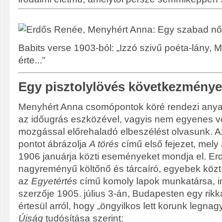
Babits verse 1903-ból: „Izzó szivű poéta-lány, 
érte..."
Egy pisztolylövés következménye
Menyhért Anna csomópontok köré rendezi anyag
az időugrás eszközével, vagyis nem egyenes v
mozgással előrehaladó elbeszélést olvasunk. A
pontot ábrázolja
A törés
című első fejezet, mely
1906 januárja közti eseményeket mondja el. Erd
nagyreményű költőnő és tárcaíró, egyebek köz
az
Egyetértés
című komoly lapok munkatársa, i
szerzője 1905. július 3-án, Budapesten egy rikk
értesül arról, hogy „öngyilkos lett korunk legnag
Újság
tudósítása szerint: