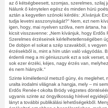
az ő kétségbeesett, szomjas, szerelmes, szilaj 
Nálunk ő kénytelen egész és minden húrú poéta
aztán a kegyetlen szónoki kérdés: „
Kívánjuk Er
tudja levetni asszonyiságát?" Nem, ezt nem kív
igen, hogy, mai nyelven szólva, nem ártana, h
kicsit visszavenne: „N
em kívánjuk, hogy Erdős R
Szerelmes érzéseinek kérlelhetetlenségében úgyi
De dobjon el sokat a szép szavakból, s vegyen
érzésekből is, mint a hím után való vágyódás. 
érdemli meg a mi géniuszunk ezt a sok verset, s
sok ezer érzéki, kéjes, nagy érzés van, melyhez
és nem hiányzik."
Szinte kíméletlenül metsző gúny, és meglehet, m
uralta irodalmi világnak a hangja, mely – mi s
Erdős Renée-t okolta Bródy végzetes döntéséért
ugyanis szinte az öngyilkosság hírével egyidejűle
lányt a további publikálási lehetőségekből. Me