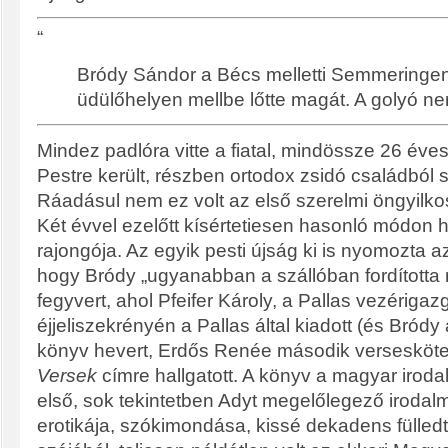
“
Bródy Sándor a Bécs melletti Semmeringen
üdülőhelyen mellbe lőtte magát. A golyó ne
Mindez padlóra vitte a fiatal, mindössze 26 éve
Pestre került, részben ortodox zsidó családból 
Ráadásul nem ez volt az első szerelmi öngyilko
Két évvel ezelőtt kísértetiesen hasonló módon 
rajongója. Az egyik pesti újság ki is nyomozta a
hogy Bródy „ugyanabban a szállóban fordította
fegyvert, ahol Pfeifer Károly, a Pallas vezérigazg
éjjeliszekrényén a Pallas által kiadott (és Bródy á
könyv hevert, Erdős Renée második verseskötet
Versek
címre hallgatott. A könyv a magyar irod
első, sok tekintetben Adyt megelőlegező irodalm
erotikája, szókimondása, kissé dekadens fülled