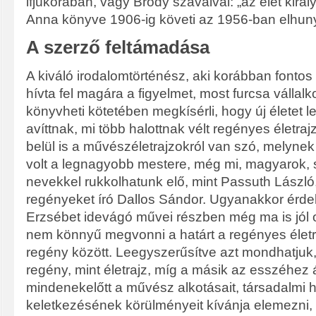
ifjúkorában, vagy Bródy szavaival: „az élet kirá
Anna könyve 1906-ig követi az 1956-ban elhunyt
A szerző feltámadása
A kiváló irodalomtörténész, aki korábban fonto
hívta fel magára a figyelmet, most furcsa vállalk
könyvheti kötetében megkísérli, hogy új életet l
avíttnak, mi több halottnak vélt regényes életra
belül is a művészéletrajzokról van szó, melynek
volt a legnagyobb mestere, még mi, magyarok, 
nevekkel rukkolhatunk elő, mint Passuth Lászl
regényeket író Dallos Sándor. Ugyanakkor érde
Erzsébet idevágó művei részben még ma is jól 
nem könnyű megvonni a határt a regényes életraj
regény között. Leegyszerűsítve azt mondhatjuk,
regény, mint életrajz, míg a másik az esszéhez 
mindenekelőtt a művész alkotásait, társadalmi 
keletkezésének körülményeit kívánja elemezni, 