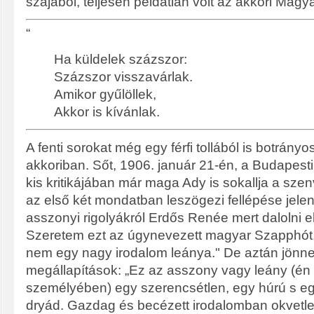
szájából, teljesen példátlan volt az akkori Mag
“
Ha küldelek százszor:
Százszor visszavárlak.
Amikor gyűlöllek,
Akkor is kívánlak.
A fenti sorokat még egy férfi tollából is botrányo
akkoriban. Sőt, 1906. január 21-én, a Budapest
kis kritikájában már maga Ady is sokallja a sze
az első két mondatban leszögezi fellépése jelen
asszonyi rigolyákról Erdős Renée mert dalolni e
Szeretem ezt az úgynevezett magyar Szapphót,
nem egy nagy irodalom leánya." De aztán jönnek
megállapítások: „
Ez az asszony vagy leány (én
személyében) egy szerencsétlen, egy húrú s e
dryád. Gazdag és becézett irodalomban okvet